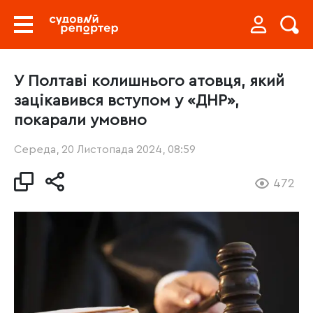
У Полтаві колишнього атовця, який
зацікавився вступом у «ДНР»,
покарали умовно
Середа, 20 Листопада 2024, 08:59
472