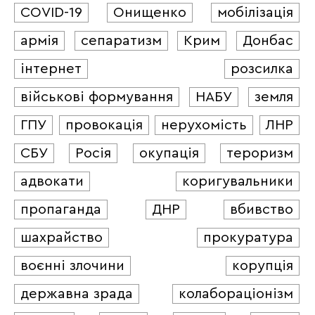
COVID-19
Онищенко
мобілізація
армія
сепаратизм
Крим
Донбас
інтернет
розсилка
військові формування
НАБУ
земля
ГПУ
провокація
нерухомість
ЛНР
СБУ
Росія
окупація
тероризм
адвокати
коригувальники
пропаганда
ДНР
вбивство
шахрайство
прокуратура
воєнні злочини
корупція
державна зрада
колабораціонізм