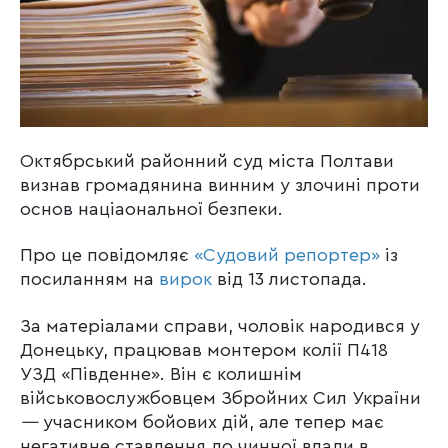
Октябрський районний суд міста Полтави
визнав громадянина винним у злочині проти
основ націаональної безпеки.
Про це повідомляє
«Судовий репортер»
із
посиланням на
вирок
від 13 листопада.
За матеріалами справи, чоловік народився у
Донецьку, працював монтером колії П418
УЗД «Південне». Він є колишнім
військовослужбовцем Збройних Сил України
—
учасником бойових дій, але тепер має
негативне ставлення до чинної влади в