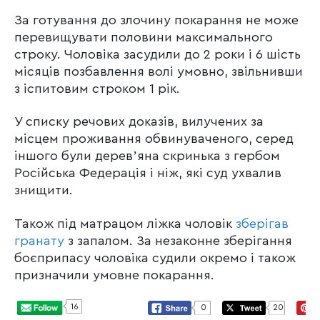
За готування до злочину покарання не може
перевищувати половини максимального
строку. Чоловіка засудили до 2 роки і 6 шість
місяців позбавлення волі умовно, звільнивши
з іспитовим строком 1 рік.
У списку речових доказів, вилучених за
місцем проживання обвинуваченого, серед
іншого були деревʼяна скринька з гербом
Російська Федерація і ніж, які суд ухвалив
знищити.
Також під матрацом ліжка чоловік
зберігав
гранату
з запалом. За незаконне зберігання
боєприпасу чоловіка судили окремо і також
призначили умовне покарання.
16
0
20