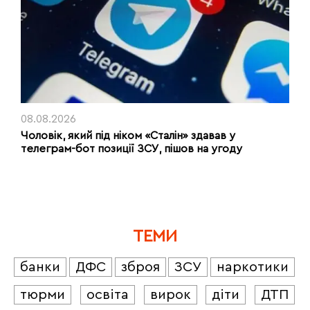
08.08.2026
Чоловік, який під ніком «Сталін» здавав у
телеграм-бот позиції ЗСУ, пішов на угоду
ТЕМИ
банки
ДФС
зброя
ЗСУ
наркотики
тюрми
освіта
вирок
діти
ДТП