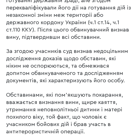
готуванні державній зраді, але згодом
перекваліфікували його дії на готування дій із
незаконної зміни меж території або
державного кордону України (ч.1 ст.14, ч.1
ст.110 ККУ). Після цього обвинувачний визнав
вину, підтвердивши всі обставини.
За згодою учасників суд визнав недоцільним
дослідження доказів щодо обставин, які
ніким не оспорюються, та обмежився
допитом обвинуваченого та дослідженням
документів, які характеризують його особу.
Обставинами, які помʼякшують покарання,
вважається визнання вини, щире каяття,
утримання неповнолітньої дитини і матері
похилого віку, той факт, що чоловік є
учасником бойових дій і брав участь в
антитерористичній операції.