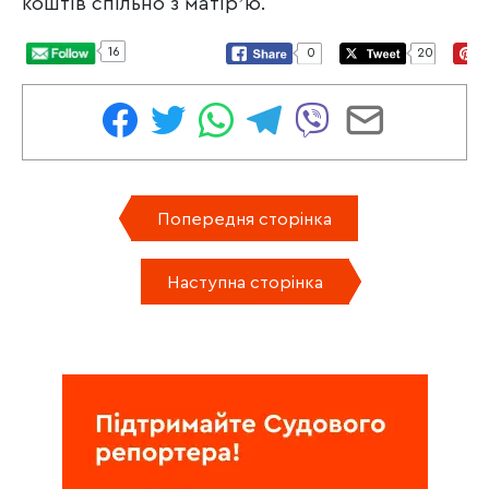
коштів спільно з матірʼю.
16
0
20
Попередня сторінка
Наступна сторінка