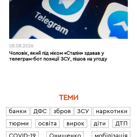
08.08.2026
Чоловік, який під ніком «Сталін» здавав у
телеграм-бот позиції ЗСУ, пішов на угоду
ТЕМИ
банки
ДФС
зброя
ЗСУ
наркотики
тюрми
освіта
вирок
діти
ДТП
COVID-19
Онищенко
мобілізація