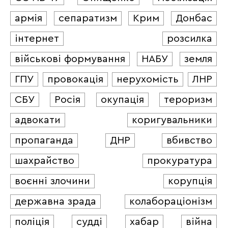
армія
сепаратизм
Крим
Донбас
інтернет
розсилка
військові формування
НАБУ
земля
ГПУ
провокація
нерухомість
ЛНР
СБУ
Росія
окупація
тероризм
адвокати
коригувальники
пропаганда
ДНР
вбивство
шахрайство
прокуратура
воєнні злочини
корупція
державна зрада
колабораціонізм
поліція
судді
хабар
війна