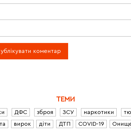
ТЕМИ
ки
ДФС
зброя
ЗСУ
наркотики
т
та
вирок
діти
ДТП
COVID-19
Онищ