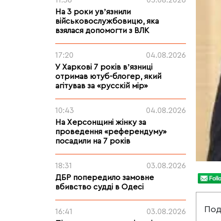
11:36
05.08.2026
На 3 роки увʼязнили
військовослужбовицю, яка
взялася допомогти з ВЛК
17:20
04.08.2026
У Харкові 7 років вʼязниці
отримав ютуб-блогер, який
агітував за «русскій мір»
10:43
04.08.2026
На Херсонщині жінку за
проведення «референдуму»
посадили на 7 років
18:31
03.08.2026
ДБР попередило замовне
вбивство судді в Одесі
Под
16:41
03.08.2026