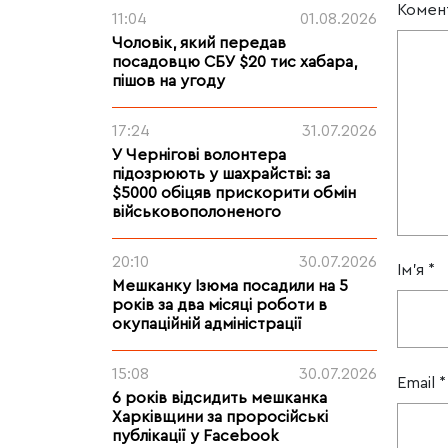
Комен
11:04
01.08.2026
Чоловік, який передав
посадовцю СБУ $20 тис хабара,
пішов на угоду
17:24
31.07.2026
У Чернігові волонтера
підозрюють у шахрайстві: за
$5000 обіцяв прискорити обмін
військовополоненого
20:10
30.07.2026
Ім'я
*
Мешканку Ізюма посадили на 5
років за два місяці роботи в
окупаційній адміністрації
15:08
30.07.2026
Email
*
6 років відсидить мешканка
Харківщини за проросійські
публікації у Facebook