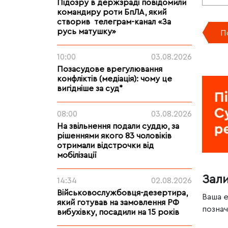
Підозру в держзраді повідомили
командиру роти БпЛА, який
створив телеграм-канал «За
русь матушку»
П
10:00
03.08.2026
Позасудове врегулювання
конфліктів (медіація): чому це
вигідніше за суд*
08:00
03.08.2026
На звільнення подали суддю, за
рішеннями якого 83 чоловіків
отримали відстрочки від
мобілізації
Зал
14:34
02.08.2026
Військовослужбовця-дезертира,
Ваша 
який готував на замовлення РФ
позна
вибухівку, посадили на 15 років