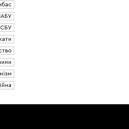
нбас
НАБУ
СБУ
кати
ство
чини
нізм
ійна