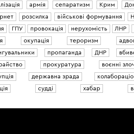
лізація
армія
сепаратизм
Крим
До
ернет
розсилка
військові формування
ля
ГПУ
провокація
нерухомість
ЛНР
я
окупація
тероризм
адво
игувальники
пропаганда
ДНР
вбив
райство
прокуратура
воєнні зло
упція
державна зрада
колабораціо
ція
судді
хабар
в