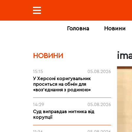
Головна
Новини
ima
НОВИНИ
15:15
05.08.2026
У Херсоні коригувальник
проситься на обмін для
«возʼєднання з родиною»
14:29
05.08.2026
Суд виправдав митника від
корупції