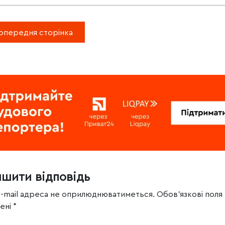
опередня сторінка
ишити відповідь
e-mail адреса не оприлюднюватиметься.
Обов’язкові поля
чені
*