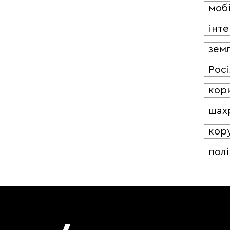
мобі
інт
зем
Росі
кор
шах
кор
полі