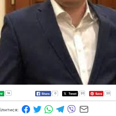
16
0
20
20
ілитися: