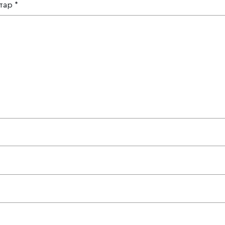
тар
*