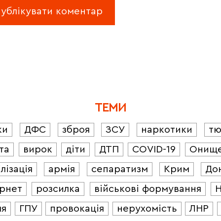
ТЕМИ
ки
ДФС
зброя
ЗСУ
наркотики
т
та
вирок
діти
ДТП
COVID-19
Онищ
лізація
армія
сепаратизм
Крим
До
ернет
розсилка
військові формування
ля
ГПУ
провокація
нерухомість
ЛНР