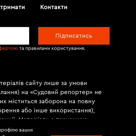
дтримати
Контакти
офертою
та правилами користування.
теріалів сайту лише за умови
илання) на «Судовий репортер» не
их міститься заборона на повну
орення або інше використання),
акції. Матеріали з позначкою
на правах реклами.
 профілю ваших