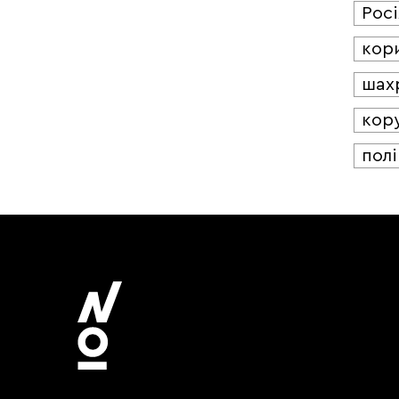
Росі
кор
шах
кор
полі