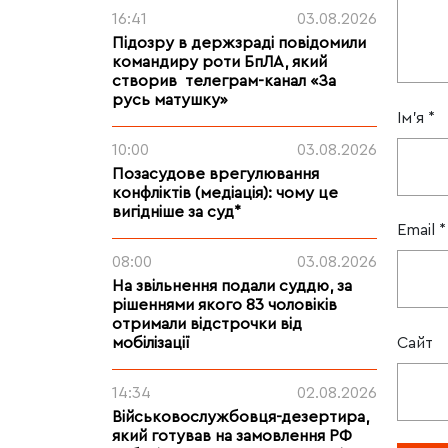
16:41
03.08.2026
Підозру в держзраді повідомили
командиру роти БпЛА, який
створив телеграм-канал «За
русь матушку»
Ім'я
*
10:00
03.08.2026
Позасудове врегулювання
конфліктів (медіація): чому це
вигідніше за суд*
Email
*
08:00
03.08.2026
На звільнення подали суддю, за
рішеннями якого 83 чоловіків
отримали відстрочки від
Сайт
мобілізації
14:34
02.08.2026
Військовослужбовця-дезертира,
який готував на замовлення РФ