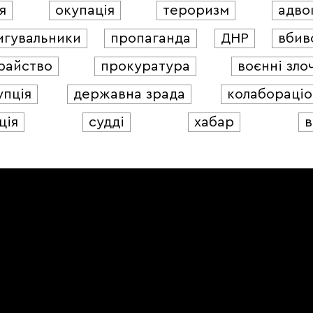
я
окупація
тероризм
адво
игувальники
пропаганда
ДНР
вбив
райство
прокуратура
воєнні зло
упція
державна зрада
колабораціо
ція
судді
хабар
в