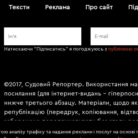
Тексти
Реклама
Про сайт
Пі
Натискаючи "Підписатись" я погоджуюсь з
публічною 
©2017, Судовий Репортер. Використання ма
посилання (для інтернет-видань - гіперпос
нижче третього абзацу. Матеріали, щодо як
републікацію (передрук, копіювання, відтв
заборонено передруковувати без згоди ред
PROMOTED, ЗА ПІДТРИМКИ, * публікуються 
ою аналізу трафіку та надання реклами і послуг на основі