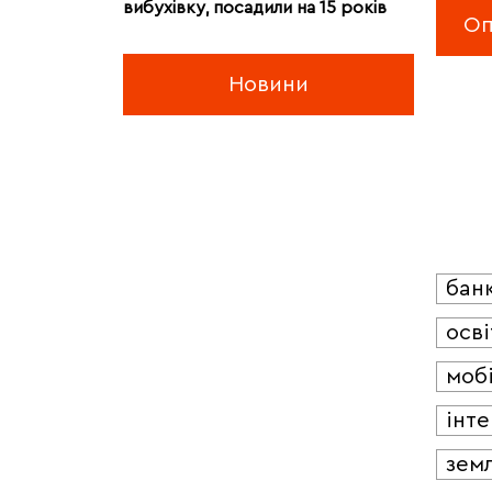
вибухівку, посадили на 15 років
Новини
бан
осві
мобі
інт
зем