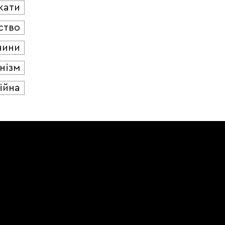
кати
ство
чини
нізм
ійна