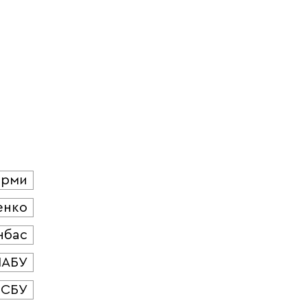
юрми
енко
нбас
НАБУ
СБУ