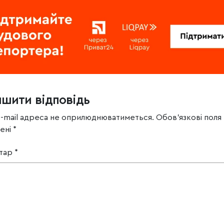
ишити відповідь
e-mail адреса не оприлюднюватиметься.
Обов’язкові поля
чені
*
тар
*