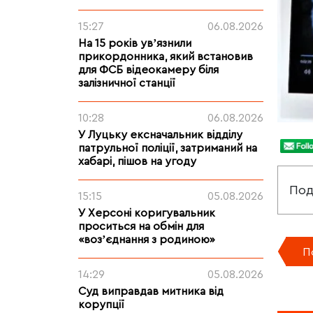
15:27
06.08.2026
На 15 років увʼязнили
прикордонника, який встановив
для ФСБ відеокамеру біля
залізничної станції
10:28
06.08.2026
У Луцьку ексначальник відділу
патрульної поліції, затриманий на
хабарі, пішов на угоду
Под
15:15
05.08.2026
У Херсоні коригувальник
проситься на обмін для
«возʼєднання з родиною»
П
14:29
05.08.2026
Суд виправдав митника від
корупції