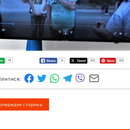
16
0
20
20
ілитися:
опередня сторінка