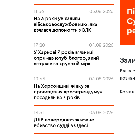
11:36
05.08.2026
На 3 роки увʼязнили
військовослужбовицю, яка
взялася допомогти з ВЛК
17:20
04.08.2026
У Харкові 7 років вʼязниці
отримав ютуб-блогер, який
Зал
агітував за «русскій мір»
Ваша 
позна
10:43
04.08.2026
На Херсонщині жінку за
проведення «референдуму»
Комен
посадили на 7 років
18:31
03.08.2026
ДБР попередило замовне
вбивство судді в Одесі