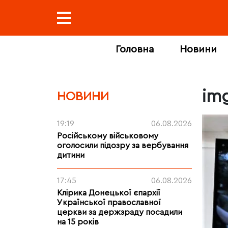
Головна
Новини
im
НОВИНИ
19:19
06.08.2026
Російському військовому
оголосили підозру за вербування
дитини
17:45
06.08.2026
Клірика Донецької єпархії
Української православної
церкви за держзраду посадили
на 15 років