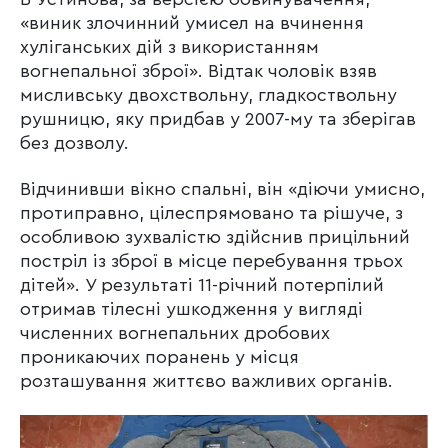
«виник злочинний умисел на вчинення
хуліганських дій з використанням
вогнепальної зброї». Відтак чоловік взяв
мисливську двохствольну, гладкоствольну
рушницю, яку придбав у 2007-му та зберігав
без дозволу.
Відчинивши вікно спальні, він «діючи умисно,
протиправно, цілеспрямовано та рішуче, з
особливою зухвалістю здійснив прицільний
постріл із зброї в місце перебування трьох
дітей». У результаті 11-річний потерпілий
отримав тілесні ушкодження у вигляді
численних вогнепальних дробових
проникаючих поранень у місця
розташування життєво важливих органів.