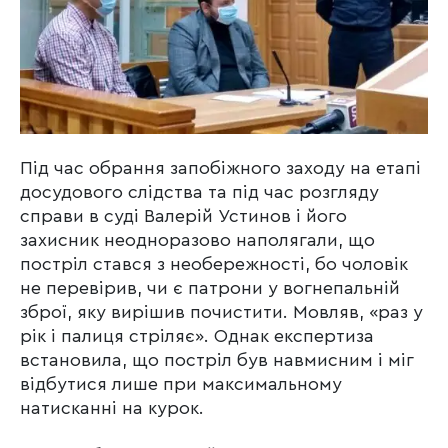
Під час обрання запобіжного заходу на етапі
досудового слідства та під час розгляду
справи в суді Валерій Устинов і його
захисник неодноразово наполягали, що
постріл стався з необережності, бо чоловік
не перевірив, чи є патрони у вогнепальній
зброї, яку вирішив почистити. Мовляв, «раз у
рік і палиця стріляє». Однак експертиза
встановила, що постріл був навмисним і міг
відбутися лише при максимальному
натисканні на курок.