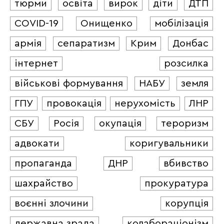
тюрми
освіта
вирок
діти
ДТП
COVID-19
Онищенко
мобілізація
армія
сепаратизм
Крим
Донбас
інтернет
розсилка
військові формування
НАБУ
земля
ГПУ
провокація
нерухомість
ЛНР
СБУ
Росія
окупація
тероризм
адвокати
коригувальники
пропаганда
ДНР
вбивство
шахрайство
прокуратура
воєнні злочини
корупція
державна зрада
колабораціонізм