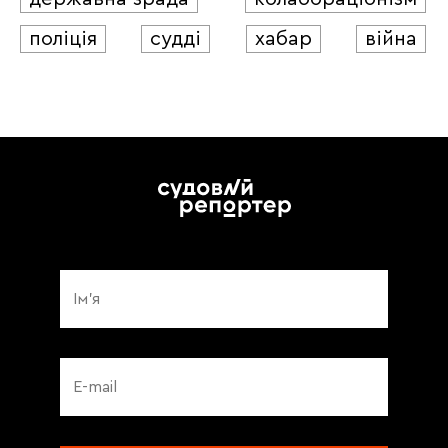
поліція
судді
хабар
війна