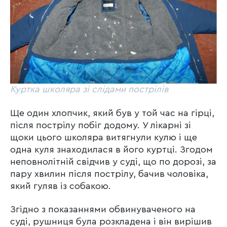
Куртка школяра зі слідами пострілів
Ще один хлопчик, який був у той час на гірці,
після пострілу побіг додому. У лікарні зі
щоки цього школяра витягнули кулю і ще
одна куля знаходилася в його куртці. Згодом
неповнолітній свідчив у суді, що по дорозі, за
пару хвилин після пострілу, бачив чоловіка,
який гуляв із собакою.
Згідно з показаннями обвинуваченого на
суді, рушниця була розкладена і він вирішив