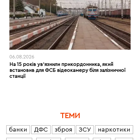
06.08.2026
На 15 років увʼязнили прикордонника, який
встановив для ФСБ відеокамеру біля залізничної
станції
ТЕМИ
банки
ДФС
зброя
ЗСУ
наркотики