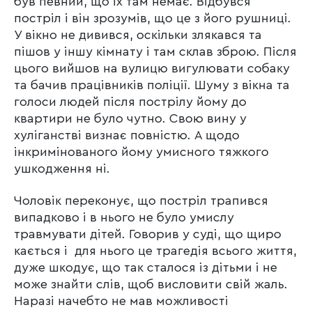
був певний, що їх там немає. Відбувся
постріл і він зрозумів, що це з його рушниці.
У вікно не дивився, оскільки злякався та
пішов у іншу кімнату і там склав зброю. Після
цього вийшов на вулицю вигулювати собаку
та бачив працівників поліції. Шуму з вікна та
голоси людей після пострілу йому до
квартири не було чутно. Свою вину у
хуліганстві визнає повністю. А щодо
інкримінованого йому умисного тяжкого
ушкодження ні.
Чоловік переконує, що постріл трапився
випадково і в нього не було умислу
травмувати дітей. Говорив у суді, що щиро
кається і для нього це трагедія всього життя,
дуже шкодує, що так сталося із дітьми і не
може знайти слів, щоб висловити свій жаль.
Наразі начебто не мав можливості