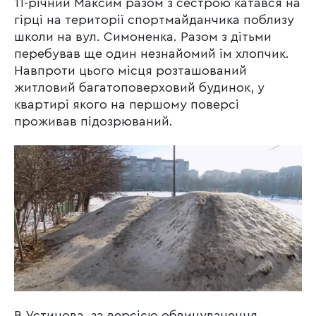
11-річний Максим разом з сестрою катався на
гірці на території спортмайданчика поблизу
школи на вул. Симоненка. Разом з дітьми
перебував ще один незнайомий їм хлопчик.
Навпроти цього місця розташований
житловий багатоповерховий будинок, у
квартирі якого на першому поверсі
проживав підозрюваний.
В Устинова, за версією обвинувачення,