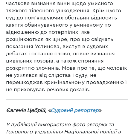
часткове визнання вини щодо умисного
тяжкого тілесного ушкодження. Крім цього,
суд до пом’якшуючих обставин відносить
каяття обвинуваченого у вчиненому по
відношенню до потерпілих, яке
розцінюються як щире, про що свідчать
показання Устинова, виступ в судових
дебатах і останнє слово, повне визнання
цивільних позовів, а також сприяння
розкриттю злочинів. Мова про те, що чоловік
не ухилявся від слідства і суду, не
перешкоджав кримінальному провадженню і
не приховував речових доказів.
Євгенія Цебрій, «
Судовий репортер
»
У публікації використано фото авторки та
Головного управління Національної поліції в