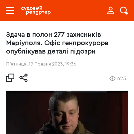
Здача в полон 277 захисників
Маріуполя. Офіс генпрокурора
опублікував деталі підозри
П’ятниця, 19 Травня 2023, 19:36
625