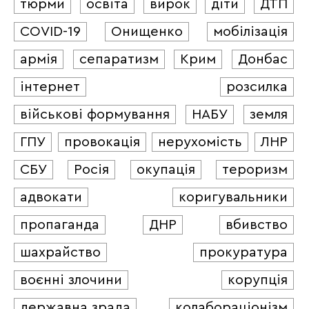
тюрми
освіта
вирок
діти
ДТП
COVID-19
Онищенко
мобілізація
армія
сепаратизм
Крим
Донбас
інтернет
розсилка
військові формування
НАБУ
земля
ГПУ
провокація
нерухомість
ЛНР
СБУ
Росія
окупація
тероризм
адвокати
коригувальники
пропаганда
ДНР
вбивство
шахрайство
прокуратура
воєнні злочини
корупція
державна зрада
колабораціонізм