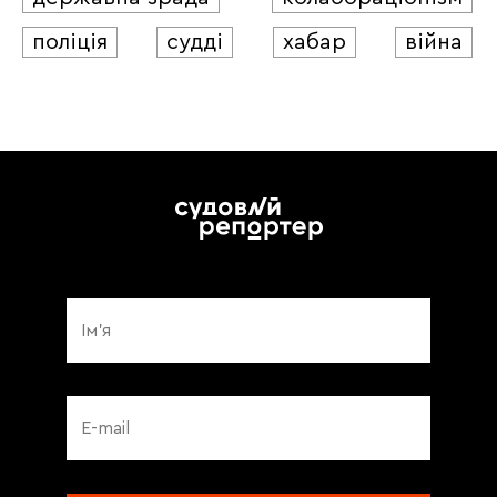
поліція
судді
хабар
війна