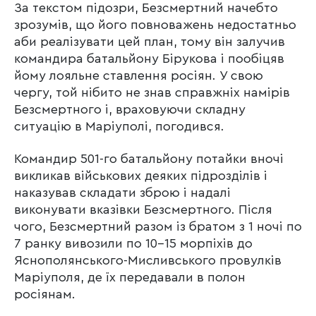
За текстом підозри, Безсмертний начебто
зрозумів, що його повноважень недостатньо
аби реалізувати цей план, тому він залучив
командира батальйону Бірукова і пообіцяв
йому лояльне ставлення росіян. У свою
чергу, той нібито не знав справжніх намірів
Безсмертного і, враховуючи складну
ситуацію в Маріуполі, погодився.
Командир 501-го батальйону потайки вночі
викликав військових деяких підрозділів і
наказував складати зброю і надалі
виконувати вказівки Безсмертного. Після
чого, Безсмертний разом із братом з 1 ночі по
7 ранку вивозили по 10-15 морпіхів до
Яснополянського-Мисливського провулків
Маріуполя, де їх передавали в полон
росіянам.