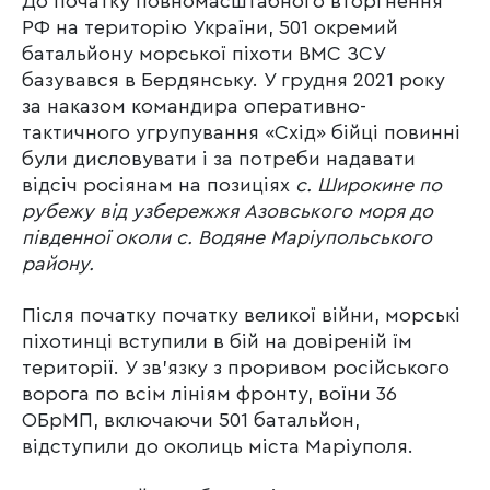
До початку повномасштабного вторгнення
РФ на територію України, 501 окремий
батальйону морської піхоти ВМС ЗСУ
базувався в Бердянську. У грудня 2021 року
за наказом командира оперативно-
тактичного угрупування «Схід» бійці повинні
були дисловувати і за потреби надавати
відсіч росіянам на позиціях
с. Широкине по
рубежу від узбережжя Азовського моря до
південної околи с. Водяне Маріупольського
району.
Після початку початку великої війни, морські
піхотинці вступили в бій на довіреній їм
території. У зв’язку з проривом російського
ворога по всім лініям фронту, воїни 36
ОБрМП, включаючи 501 батальйон,
відступили до околиць міста Маріуполя.