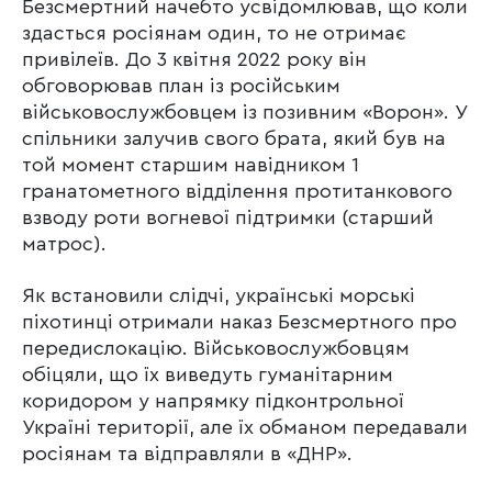
Безсмертний начебто усвідомлював, що коли
здасться росіянам один, то не отримає
привілеїв. До 3 квітня 2022 року він
обговорював план із російським
військовослужбовцем із позивним «Ворон». У
спільники залучив свого брата, який був на
той момент старшим навідником 1
гранатометного відділення протитанкового
взводу роти вогневої підтримки (старший
матрос).
Як встановили слідчі, українські морські
піхотинці отримали наказ Безсмертного про
передислокацію. Військовослужбовцям
обіцяли, що їх виведуть гуманітарним
коридором у напрямку підконтрольної
Україні території, але їх обманом передавали
росіянам та відправляли в «ДНР».