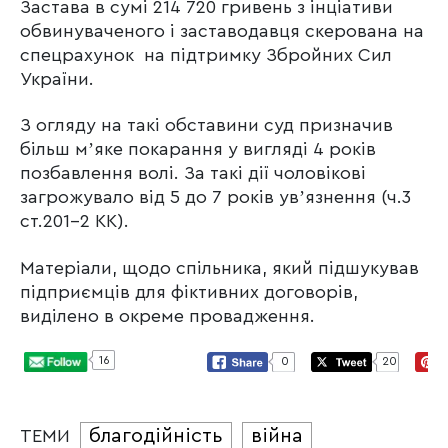
Застава в сумі 214 720 гривень з інціативи
обвинуваченого і заставодавця скерована на
спецрахунок на підтримку Збройних Сил
України.
З огляду на такі обставини суд призначив
більш мʼяке покарання у вигляді 4 років
позбавлення волі. За такі дії чоловікові
загрожувало від 5 до 7 років увʼязнення (ч.3
ст.201-2 КК).
Матеріали, щодо спільника, який підшукував
підприємців для фіктивних договорів,
виділено в окреме провадження.
16
0
20
благодійність
війна
ТЕМИ