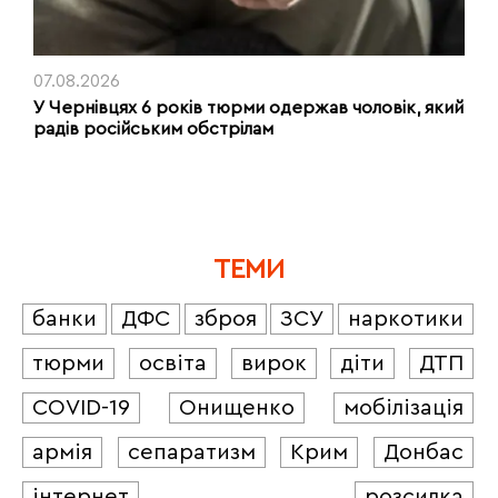
07.08.2026
У Чернівцях 6 років тюрми одержав чоловік, який
радів російським обстрілам
ТЕМИ
банки
ДФС
зброя
ЗСУ
наркотики
тюрми
освіта
вирок
діти
ДТП
COVID-19
Онищенко
мобілізація
армія
сепаратизм
Крим
Донбас
інтернет
розсилка