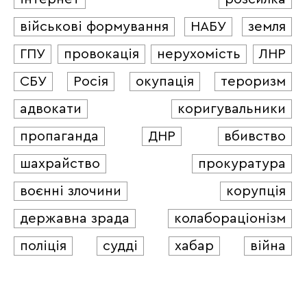
військові формування
НАБУ
земля
ГПУ
провокація
нерухомість
ЛНР
СБУ
Росія
окупація
тероризм
адвокати
коригувальники
пропаганда
ДНР
вбивство
шахрайство
прокуратура
воєнні злочини
корупція
державна зрада
колабораціонізм
поліція
судді
хабар
війна