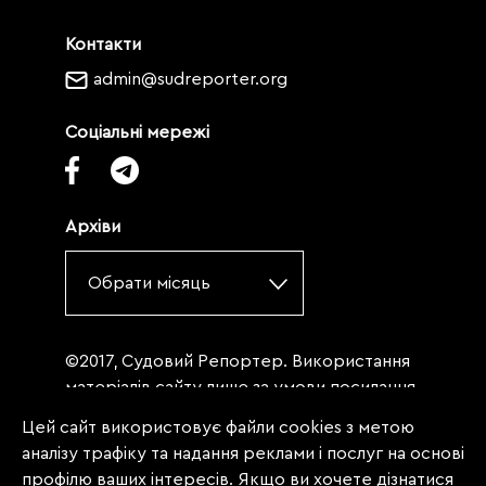
Контакти
admin@sudreporter.org
Соціальні мережі
Архіви
Обрати місяць
©2017, Судовий Репортер. Використання
матеріалів сайту лише за умови посилання
(для інтернет-видань - гіперпосилання) на
Цей сайт використовує файли cookies з метою
«Судовий репортер» не нижче третього
аналізу трафіку та надання реклами і послуг на основі
абзацу. Матеріали, щодо яких міститься
профілю ваших інтересів. Якщо ви хочете дізнатися