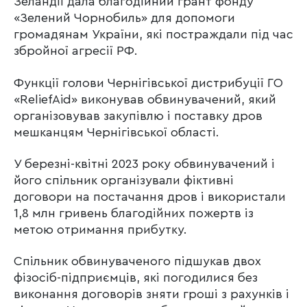
Зеландії дала благодійний грант фонду
«Зелений Чорнобиль» для допомоги
громадянам України, які постраждали під час
збройної агресії РФ.
Функції голови Чернігівської дистрибуції ГО
«ReliefAid» виконував обвинувачений, який
організовував закупівлю і поставку дров
мешканцям Чернігівської області.
У березні-квітні 2023 року обвинувачений і
його спільник організували фіктивні
договори на постачання дров і використали
1,8 млн гривень благодійних пожертв із
метою отримання прибутку.
Спільник обвинуваченого підшукав двох
фізосіб-підприємців, які погодилися без
виконання договорів зняти гроші з рахунків і