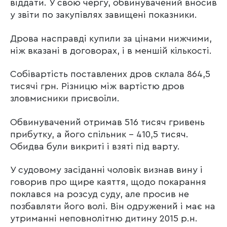
віддати. У свою чергу, обвинувачений вносив
у звіти по закупівлях завищені показники.
Дрова насправді купили за цінами нижчими,
ніж вказані в договорах, і в меншій кількості.
Собівартість поставлених дров склала 864,5
тисячі грн. Різницю між вартістю дров
зловмисники присвоїли.
Обвинувачений отримав 516 тисяч гривень
прибутку, а його спільник – 410,5 тисяч.
Обидва були викриті і взяті під варту.
У судовому засіданні чоловік визнав вину і
говорив про щире каяття, щодо покарання
поклався на розсуд суду, але просив не
позбавляти його волі. Він одружений і має на
утриманні неповнолітню дитину 2015 р.н.