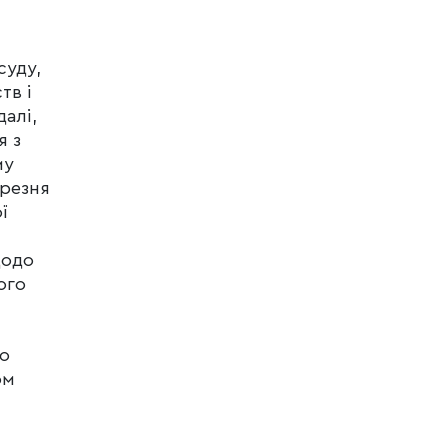
суду,
тв і
алі,
я з
му
ерезня
ї
щодо
ого
ло
ом