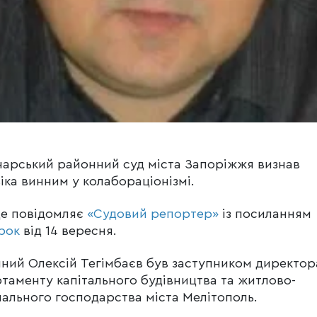
арський районний суд міста Запоріжжя визнав
іка винним у колабораціонізмі.
е повідомляє
«Судовий репортер»
із посиланням
рок
від 14 вересня.
чний Олексій Тегімбаєв був заступником директор
таменту капітального будівництва та житлово-
ального господарства міста Мелітополь.