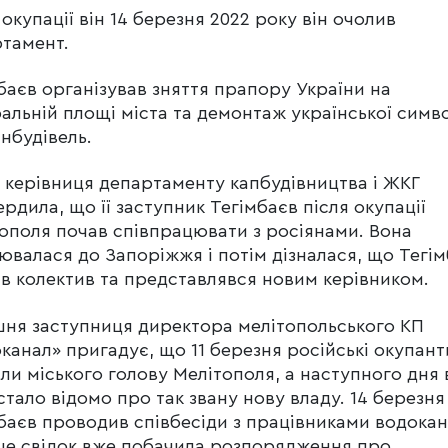
 окупації він 14 березня 2022 року він очолив
тамент.
баєв організував зняття прапору України на
альній площі міста та демонтаж української симв
інбудівель.
і керівниця департаменту капбудівництва і ЖКГ
ердила, що її заступник Тегімбаєв після окупації
ополя почав співпрацювати з росіянами. Вона
ювалася до Запоріжжя і потім дізналася, що Тегі
в колектив та представлявся новим керівником.
ня заступниця директора мелітопольського КП
канал» пригадує, що 11 березня російські окупант
ли міського голову Мелітополя, а наступного дня 
 стало відомо про так звану нову владу. 14 березня
баєв проводив співбесіди з працівниками водокан
ше свідок вже побачила розпорядження про