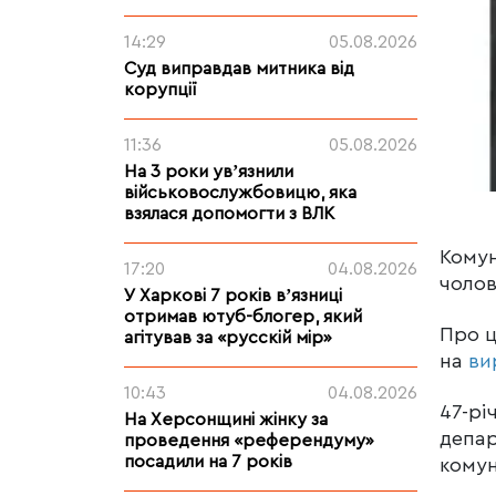
14:29
05.08.2026
Суд виправдав митника від
корупції
11:36
05.08.2026
На 3 роки увʼязнили
військовослужбовицю, яка
взялася допомогти з ВЛК
Комун
17:20
04.08.2026
чолов
У Харкові 7 років вʼязниці
отримав ютуб-блогер, який
Про ц
агітував за «русскій мір»
на
ви
10:43
04.08.2026
47-рі
На Херсонщині жінку за
депар
проведення «референдуму»
посадили на 7 років
комун