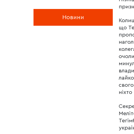
призн
Новини
Колиш
що Те
пропо
нагол
колег
очоли
минул
влади
лайко
свого
ніхто
Секре
Меліт
Тегім
украї