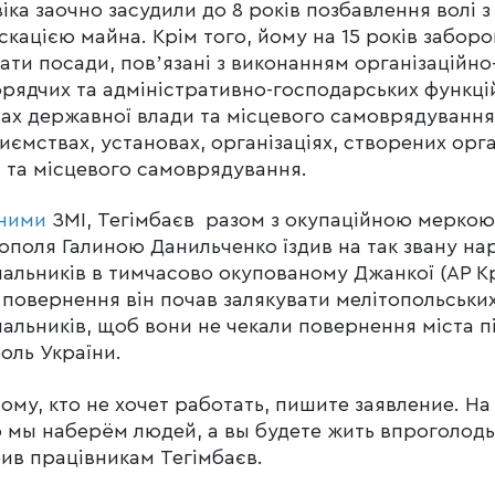
іка заочно засудили до 8 років позбавлення волі з
скацією майна. Крім того, йому на 15 років забор
ати посади, повʼязані з виконанням організаційно
рядчих та адміністративно-господарських функці
ах державної влади та місцевого самоврядування
иємствах, установах, організаціях, створених орг
 та місцевого самоврядування.
ними
ЗМІ, Тегімбаєв разом з окупаційною меркою
ополя Галиною Данильченко їздив на так звану на
альників в тимчасово окупованому Джанкої (АР К
 повернення він почав залякувати мелітопольськи
альників, щоб вони не чекали повернення міста п
оль України.
ому, кто не хочет работать, пишите заявление. На
 мы наберём людей, а вы будете жить впроголодь
ив працівникам Тегімбаєв.