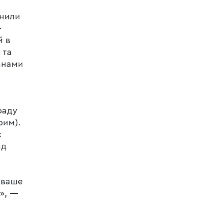
онили
-
й в
 та
анами
раду
рим).
х
ід
 ваше
», —