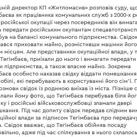
ній директор КП «Житломасив» розповів суду, що
баєва як працівника комунальних служб з 2000-х р
 російської окупації через посередників він вимаг
а передати російським окупантам спецавтотрансп
був на балансі комунального підприємства. Свідо
ався приховати майно, розмістивши машини його
м місцям. Але представники окупаційної влади, у 
 Тегімбаєв, приїхали до нього і вимагати передати 
и підприємства, а також власне майно. Зокрема
баєв особисто наказав свідку віддати помешкання 
обілі, які перебувають в користуванні його сімʼї. 
розмови свідок із родиною виїхав із міста. Пізніше 
лали йому фото, що Тегімбаєв перебував біля йо
ку і російські військовослужбовці зламали двері
кання. Під час допиту свідок передав слідчим ви
ційної влади за підписом Тегімбаєва про передач
. Свідок вважає, що Тегімбаєв обійняв посаду
вільно, адже під час спілкування в нього склалос