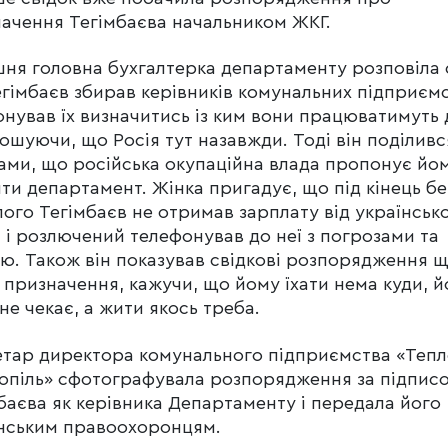
ачення Тегімбаєва начальником ЖКГ.
ня головна бухгалтерка департаменту розповіла 
гімбаєв збирав керівників комунальних підприємс
нував їх визначитись із ким вони працюватимуть д
ошуючи, що Росія тут назавжди. Тоді він поділивс
ами, що російська окупаційна влада пропонує йо
ти департамент. Жінка пригадує, що під кінець б
ого Тегімбаєв не отримав зарплату від українсько
 і розлючений телефонував до неї з погрозами та
ю. Також він показував свідкові розпорядження 
 призначення, кажучи, що йому їхати нема куди, й
 не чекає, а жити якось треба.
тар директора комунального підприємства «Теп
опіль» сфотографувала розпорядження за підпис
баєва як керівника Департаменту і передала його
нським правоохоронцям.