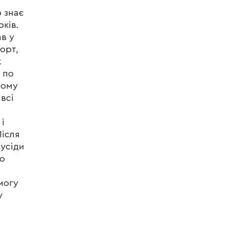
 знає
оків.
ав у
орт,
к
 по
тому
всі
і
Після
сусіди
го
могу
у
ь