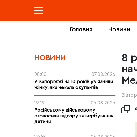
Головна
Новини
8 
НОВИНИ
на
08:00
07.08.2026
Ме
У Запоріжжі на 10 років увʼязнили
жінку, яка чекала окупантів
Вівтор
19:19
06.08.2026
Російському військовому
оголосили підозру за вербування
дитини