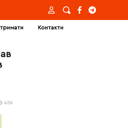
дтримати
Контакти
мав
в
456