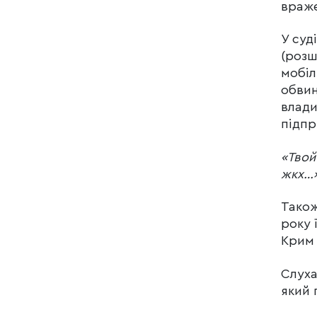
враже
У суд
(розш
мобіл
обвин
влади
підпр
«Твой
жкх…»
Також
року 
Крим 
Слуха
який 