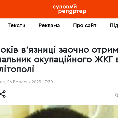
Тексти
Реклама
Про сайт
Пі
років в’язниці заочно отри
чальник окупаційного ЖКГ 
літополі
ок, 26 Вересня 2023, 17:30