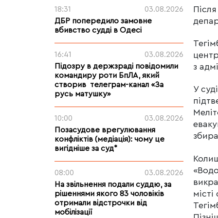
Після
18:31
03.08.2026
депар
ДБР попередило замовне
вбивство судді в Одесі
Тегім
16:41
03.08.2026
центр
Підозру в держзраді повідомили
з адм
командиру роти БпЛА, який
створив телеграм-канал «За
У суд
русь матушку»
підтв
Меліт
10:00
03.08.2026
еваку
Позасудове врегулювання
збира
конфліктів (медіація): чому це
вигідніше за суд*
Колиш
«Водо
08:00
03.08.2026
викра
На звільнення подали суддю, за
місті
рішеннями якого 83 чоловіків
отримали відстрочки від
Тегім
мобілізації
Пізні