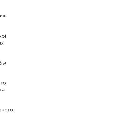
чих
ної
их
б и
ого
ова
еного,