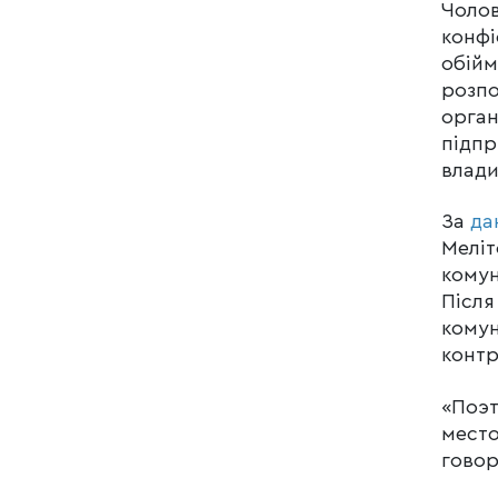
Чолов
конфі
обійм
розпо
орган
підпр
влади
За
да
Меліт
комун
Після
комун
контр
«Поэт
место
говор