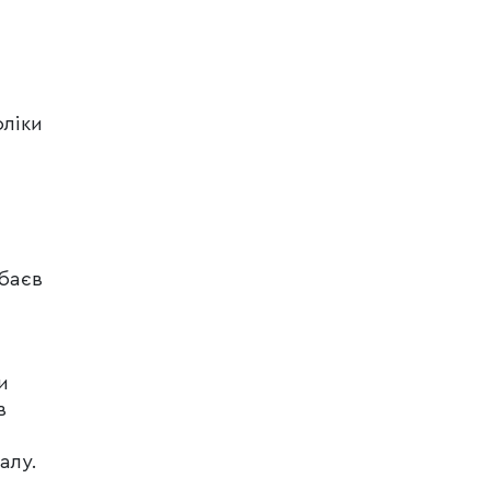
оліки
мбаєв
и
в
алу.