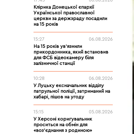
17:45
06.08.2026
Клірика Донецької єпархії
Української православної
церкви за держзраду посадили
на 15 років
15:27
06.08.2026
На 15 років увʼязнили
прикордонника, який встановив
для ФСБ відеокамеру біля
залізничної станції
10:28
06.08.2026
У Луцьку ексначальник відділу
патрульної поліції, затриманий на
хабарі, пішов на угоду
15:15
05.08.2026
У Херсоні коригувальник
проситься на обмін для
«возʼєднання з родиною»