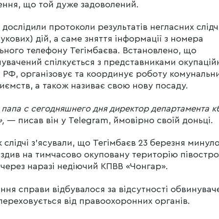
ння, що той дуже задоволений.
і дослідили протоколи результатів негласних слід
укових) дій, а саме зняття інформації з номера
ьного телефону Тегімбаєва. Встановлено, що
увачений спілкується з представниками окупацій
 РФ, організовує та координує роботу комунальн
иємств, а також називає свою нову посаду.
 папа с сегодняшнего дня директор департамента к
,
— писав він у Telegram, ймовірно своїй доньці.
 слідчі з’ясували, що Тегімбаєв 23 березня минул
їздив на тимчасово окуповану територію півостр
через наразі недіючий КПВВ «Чонгар».
ння справи відбувалося за відсутності обвинувач
переховується від правоохоронних органів.