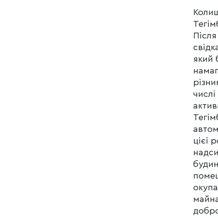
Колиш
Тегім
Після
свідк
який 
намаг
різни
числі
актив
Тегім
автом
цієї 
надси
будин
помеш
окупа
майна
добро