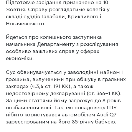
Підготовче засідання призначено на 10
жовтня. Справу розглядатиме колегія у
складі суддів Галабали, Крикливого і
Ногачевського.
Йдеться про колишнього заступника
начальника Департаменту з розслідування
особливо важливих справ у сферах
економіки.
Сус обвинувачується у заволодінні майном і
грошима, вилученими при обшуку в гральних
закладах (ч.3,4 ст. 191 КК), а також
недостовірному декларуванні (ст. 366-1 КК).
За цими статтями йому загрожує до 8 років
позбавлення волі. Так, експосадовець ГПУ
нібито користувався автомобілем Audi Q7
зареєстрованим на його 85-річну бабусю.