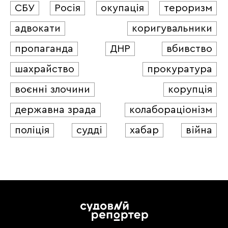
СБУ
Росія
окупація
тероризм
адвокати
коригувальники
пропаганда
ДНР
вбивство
шахрайство
прокуратура
воєнні злочини
корупція
державна зрада
колабораціонізм
поліція
судді
хабар
війна