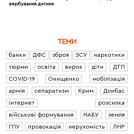
вербування дитини
ТЕМИ
банки
ДФС
зброя
ЗСУ
наркотики
тюрми
освіта
вирок
діти
ДТП
COVID-19
Онищенко
мобілізація
армія
сепаратизм
Крим
Донбас
інтернет
розсилка
військові формування
НАБУ
земля
ГПУ
провокація
нерухомість
ЛНР