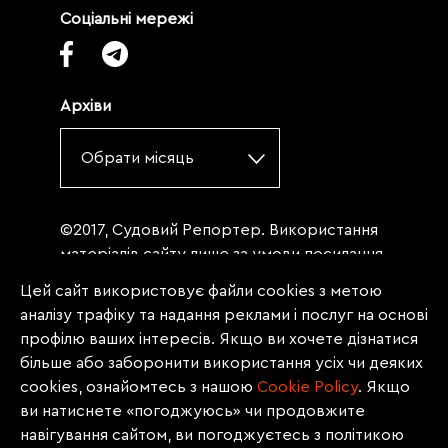
Соціальні мережі
Архіви
Обрати місяць
©2017, Судовий Репортер. Використання
матеріалів сайту лише за умови посилання
(для інтернет-видань - гіперпосилання) на
Цей сайт використовує файли cookies з метою
«Судовий репортер» не нижче третього
аналізу трафіку та надання реклами і послуг на основі
абзацу. Матеріали, щодо яких міститься
профілю ваших інтересів. Якщо ви хочете дізнатися
заборона на повну републікацію
більше або заборонити використання усіх чи деяких
(передрук, копіювання, відтворення або
cookies, ознайомтесь з нашою
Сookie Policy
. Якщо
інше використання), заборонено
ви натиснете «погоджуюсь» чи продовжите
передруковувати без згоди редакції.
навігування сайтом, ви погоджуєтесь з політикою
Матеріали з позначкою PROMOTED, ЗА