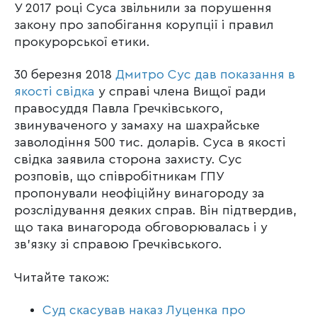
У 2017 році Суса звільнили за порушення
закону про запобігання корупції і правил
прокурорської етики.
30 березня 2018
Дмитро Сус дав показання в
якості свідка
у справі члена Вищої ради
правосуддя Павла Гречківського,
звинуваченого у замаху на шахрайське
заволодіння 500 тис. доларів. Суса в якості
свідка заявила сторона захисту. Сус
розповів, що співробітникам ГПУ
пропонували неофіційну винагороду за
розслідування деяких справ. Він підтвердив,
що така винагорода обговорювалась і у
зв’язку зі справою Гречківського.
Читайте також:
Суд скасував наказ Луценка про