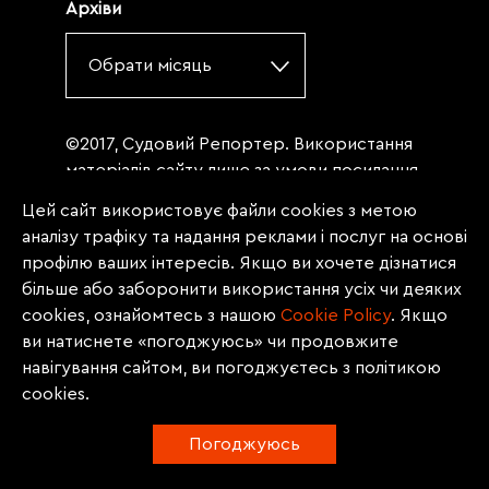
Архіви
Обрати місяць
©2017, Судовий Репортер. Використання
матеріалів сайту лише за умови посилання
(для інтернет-видань - гіперпосилання) на
Цей сайт використовує файли cookies з метою
«Судовий репортер» не нижче третього
аналізу трафіку та надання реклами і послуг на основі
абзацу. Матеріали, щодо яких міститься
профілю ваших інтересів. Якщо ви хочете дізнатися
заборона на повну републікацію
більше або заборонити використання усіх чи деяких
(передрук, копіювання, відтворення або
cookies, ознайомтесь з нашою
Сookie Policy
. Якщо
інше використання), заборонено
ви натиснете «погоджуюсь» чи продовжите
передруковувати без згоди редакції.
навігування сайтом, ви погоджуєтесь з політикою
Матеріали з позначкою PROMOTED, ЗА
cookies.
ПІДТРИМКИ, * публікуються на правах
реклами.
Погоджуюсь