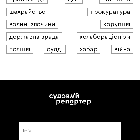
шахрайство
прокуратура
воєнні злочини
корупція
державна зрада
колабораціонізм
поліція
судді
хабар
війна