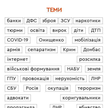
ТЕМИ
банки
ДФС
зброя
ЗСУ
наркотики
тюрми
освіта
вирок
діти
ДТП
COVID-19
Онищенко
мобілізація
армія
сепаратизм
Крим
Донбас
інтернет
розсилка
військові формування
НАБУ
земля
ГПУ
провокація
нерухомість
ЛНР
СБУ
Росія
окупація
тероризм
адвокати
коригувальники
пропаганда
ДНР
вбивство