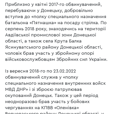
Приблизно у квітні 2017-го обвинувачений,
перебуваючи у Донецьку, добровільно
вступив до «полку специального назначения
батальона «Пятнашка» на посаду стрілка. По
серпень 2018 року, знаходячись на території
Авдіївської промислової зони Донецької
області, а також села Крута Балка
Ясинуватського району Донецької області,
чоловік брав участь у збройному опорі
військовослужбовцям Збройних сил України.
Із вересня 2018-го по 23.02.2022
обвинувачений служив у «полку
специального назначения внутренних войск
МВД ДНР» і зі зброєю патрулював
окупований Донецьк. Також у цей період
неодноразово брав участь у бойових
чергуваннях на КПВВ «Оленівка»
Волноваського району Донецької області, у