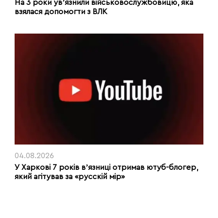
На 3 роки увʼязнили військовослужбовицю, яка
взялася допомогти з ВЛК
04.08.2026
У Харкові 7 років вʼязниці отримав ютуб-блогер,
який агітував за «русскій мір»