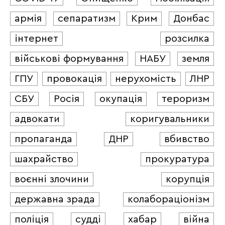
армія
сепаратизм
Крим
Донбас
інтернет
розсилка
військові формування
НАБУ
земля
ГПУ
провокація
нерухомість
ЛНР
СБУ
Росія
окупація
тероризм
адвокати
коригувальники
пропаганда
ДНР
вбивство
шахрайство
прокуратура
воєнні злочини
корупція
державна зрада
колабораціонізм
поліція
судді
хабар
війна