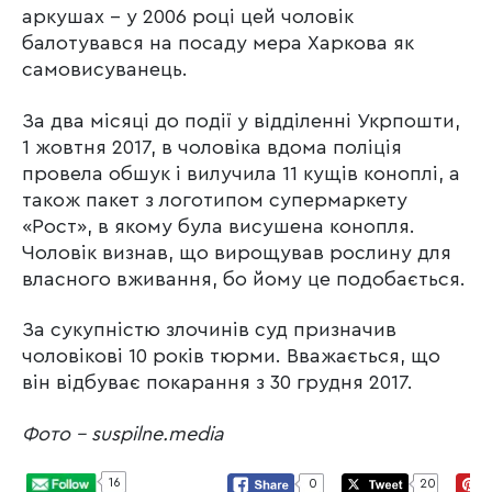
аркушах – у 2006 році цей чоловік
балотувався на посаду мера Харкова як
самовисуванець.
За два місяці до події у відділенні Укрпошти,
1 жовтня 2017, в чоловіка вдома поліція
провела обшук і вилучила 11 кущів коноплі, а
також пакет з логотипом супермаркету
«Рост», в якому була висушена конопля.
Чоловік визнав, що вирощував рослину для
власного вживання, бо йому це подобається.
За сукупністю злочинів суд призначив
чоловікові 10 років тюрми. Вважається, що
він відбуває покарання з 30 грудня 2017.
Фото – suspilne.media
16
0
20