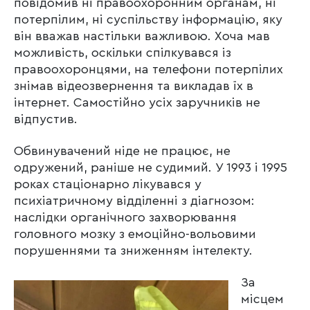
повідомив ні правоохоронним органам, ні
потерпілим, ні суспільству інформацію, яку
він вважав настільки важливою. Хоча мав
можливість, оскільки спілкувався із
правоохоронцями, на телефони потерпілих
знімав відеозвернення та викладав їх в
інтернет. Самостійно усіх заручників не
відпустив.
Обвинувачений ніде не працює, не
одружений, раніше не судимий. У 1993 і 1995
роках стаціонарно лікувався у
психіатричному відділенні з діагнозом:
наслідки органічного захворювання
головного мозку з емоційно-вольовими
порушеннями та зниженням інтелекту.
За
місцем