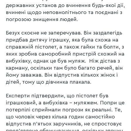
державних установ до вчинення будь-якої дії,
вчинені щодо неповнолітнього та поєднані з
погрозою знищення людей.
Безух скоєне не заперечував. Він заздалегідь
придбав дитячу іграшку, яка була схожа на
справжній пістолет, а також гайки та болти, з
яких зробив саморобний пристрій схожий на
вибухівку, однак це був муляж. Ніж дістав з
карману, оскільки там було багато речей, він
йому заважав. Він відпустив кількох жінок і
дітей, тому що дівчинка плакала.
Експерти підтвердили, що пістолет був
іграшковий, а вибухівка – муляжем. Попри це
потерпілі сприймали погрози як реальні. Те,
що чоловік через кілька годин самостійно
відпустив п’ятьох заручників, не спростовує
пред’явлене обвинувачення, оскільки злочин