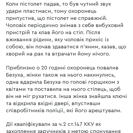
Коли пістолет падав, то був чутний звук
удари пластмаси, тому охоронець
припустив, що пістолет не справжній.
Чоловік періодично знімав з себе вибуховий
пристрій та клав його на стіл. Після
вживання рідини, яку чоловік приніс із
собою, він почав здаватися п’яним, казав, що
хворий на рак та втрачати йому нічого.
Приблизно о 20 годині охоронець повалив
Безуха, жінки також на нього накинулись,
одна вдарила Безуха по голові горщиком з
квітами та поставила на нього стілець, щоб
він не міг рухатися. Інша жінка знайшла ключі
та відкрила вхідні двері, впустивши
співробітників поліції, які його арештували.
Дії кваліфікували за ч.2 ст.147 ККУ як
захоплення заручників з метою спонукання