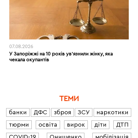
07.08.2026
У Запоріжжі на 10 років увʼязнили жінку, яка
чекала окупантів
ТЕМИ
банки
ДФС
зброя
ЗСУ
наркотики
тюрми
освіта
вирок
діти
ДТП
COVID-19
Онищенко
мобілізація