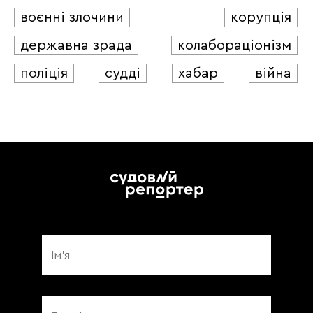
воєнні злочини
корупція
державна зрада
колабораціонізм
поліція
судді
хабар
війна