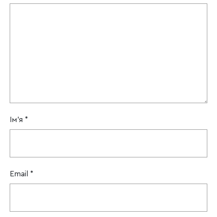
Ім'я
*
Email
*