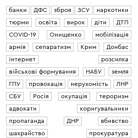
банки
ДФС
зброя
ЗСУ
наркотики
тюрми
освіта
вирок
діти
ДТП
COVID-19
Онищенко
мобілізація
армія
сепаратизм
Крим
Донбас
інтернет
розсилка
військові формування
НАБУ
земля
ГПУ
провокація
нерухомість
ЛНР
СБУ
Росія
окупація
тероризм
адвокати
коригувальники
пропаганда
ДНР
вбивство
шахрайство
прокуратура