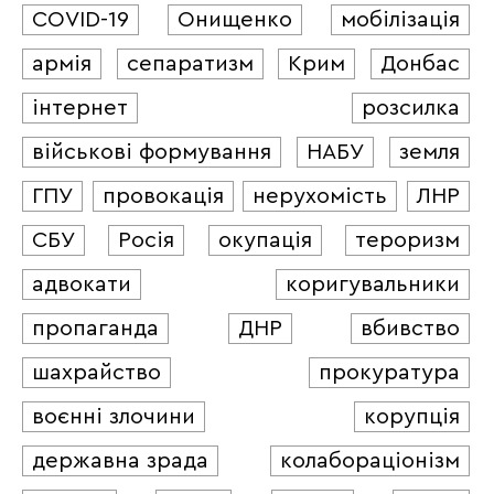
COVID-19
Онищенко
мобілізація
армія
сепаратизм
Крим
Донбас
інтернет
розсилка
військові формування
НАБУ
земля
ГПУ
провокація
нерухомість
ЛНР
СБУ
Росія
окупація
тероризм
адвокати
коригувальники
пропаганда
ДНР
вбивство
шахрайство
прокуратура
воєнні злочини
корупція
державна зрада
колабораціонізм