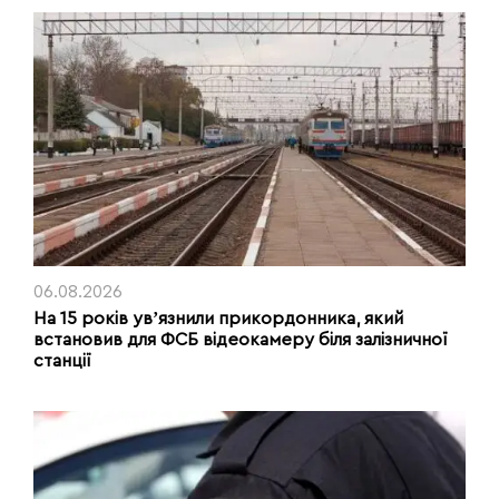
06.08.2026
На 15 років увʼязнили прикордонника, який
встановив для ФСБ відеокамеру біля залізничної
станції