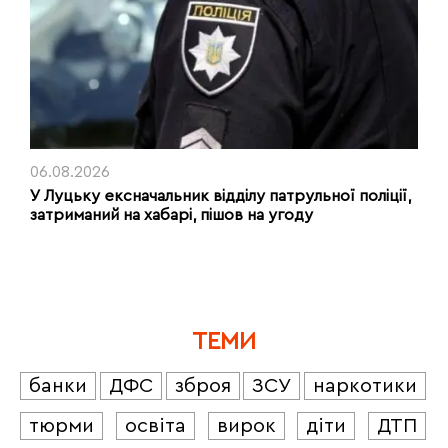
06.08.2026
У Луцьку ексначальник відділу патрульної поліції,
затриманий на хабарі, пішов на угоду
ТЕМИ
банки
ДФС
зброя
ЗСУ
наркотики
тюрми
освіта
вирок
діти
ДТП