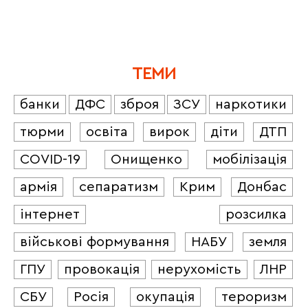
ТЕМИ
банки
ДФС
зброя
ЗСУ
наркотики
тюрми
освіта
вирок
діти
ДТП
COVID-19
Онищенко
мобілізація
армія
сепаратизм
Крим
Донбас
інтернет
розсилка
військові формування
НАБУ
земля
ГПУ
провокація
нерухомість
ЛНР
СБУ
Росія
окупація
тероризм