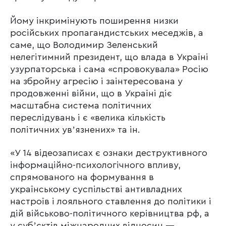
Йому інкримінують поширення низки
російських пропагандистських меседжів, а
саме, що Володимир Зеленський
нелегітимний президент, що влада в Україні
узурпаторська і сама «спровокувала» Росію
на збройну агресію і заінтересована у
продовженні війни, що в Україні діє
масштабна система політичних
переслідувань і є «велика кількість
політичних увʼязнених» та ін.
«У 14 відеозаписах є ознаки деструктивного
інформаційно-психологічного впливу,
спрямованого на формування в
українському суспільстві антивладних
настроїв і лояльного ставлення до політики і
дій військово-політичного керівництва рф, а
у субʼєктів міжнародних відносин —