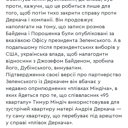
проти, кажучи, що це робиться лише для
того, щоб потім тихо закрити справу проти
Деркача і компанії. Він продовжує
наполягати на тому, що записи розмов
Байдена і Порошенка були опубліковані за
вказівкою Офісу президента Зеленського. А в
подальшому після президентських виборів у
США, українська влада, щоб налагодити
відносини з Джозефом Байденом, зробила
його, Дубінського, винуватим.
Підтвердження своєї версії про партнерство
Зеленського із Деркачем він вбачає у
недавно оприлюднених «плівках Міндіча», в
яких йдеться про те, що співвласник «95
кварталу» Тимур Міндіч використовував для
зустрічей квартиру матері Андрія Деркача —
ту саму квартиру, що перебуває під арештом
у справі «плівок Деркача».