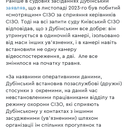
Раніше в судових засіданнях Дубінський
заявляв
, що в листопаді 2023-го був побитий
«смотрящим» СІЗО за сприяння керівників
СІЗО. Тоді на всі запити суду Київський СІЗО
відповідав, що з Дубінським все добре: він
утримується в одиночній камері, ізольовано
від маси інших увʼязнених, і в камері навіть
встановили не одну камеру
відеоспостереження, а дві. Але все
змінилося на початку травня.
«За наявними оперативними даними,
Дубінський встановив позаслужбові (дружні)
стосунки з окремими, на даний час
невстановленими працівниками відділу та
режиму охорони СІЗО, які сприяють
Дубінському у контактах з іншими
засудженими (увʼязненими) шляхом
організації їм спільних прогулянок та