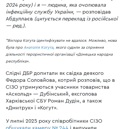
2024 року) і я — людина, яка очолювала
інфекційну службу України, —
розповідав
Абдуллаєв
(цитується переклад із російської
— ред.).
*Віктора Когута ідентифікувати не вдалося. Можливо, мова
була про
Анатолія Когута
, якого судили за сприяння
діяльності терористичної організації «Донецька народна
республіка».
Слідчі ДБР допитали як свідка деякого
Федора Соловйова, котрий розповів, що в
СІЗО утримуються учасники товариства
«Аскольд» — Дубінський, ексголова
Харківської СБУ Роман Дудін, а також
«Дмитрук» і «Когут».
У липні 2025 року співробітники СІЗО
обшукали камеру № 244
і вилучили