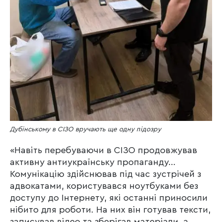
Дубінському в СІЗО вручають ще одну підозру
«Навіть перебуваючи в СІЗО продовжував
активну антиукраїнську пропаганду…
Комунікацію здійснював під час зустрічей з
адвокатами, користувався ноутбуками без
доступу до Інтернету, які останні приносили
нібито для роботи. На них він готував тексти,
записував відео та зберігав матеріали, а