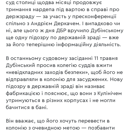
суд столиці щодва місяці продовжує
тримання нардепа під вартою в справі про
держзраду — за участь у пресконференції
спільно з Андрієм Деркачем. І випадково чи
ні, але цього ж дня ДБР вручило Дубінському
ще одну підозру по державній зраді — вже
за його теперішню інформаційну діяльність.
В останньому судовому засіданні 11 травня
Дубінський просив колегію суддів вжити
«невідкладних заходів безпеки», щоб його не
відправляли в колонію для засуджених. Нову
підозру в державній зраді він називає
фабрикацією і пояснює, що вони з Кулінічем
утримуються в різних корпусах і не могли
бачитися в бані.
Він вважає, що його хочуть перевести в
колонію з очевидною метою — позбавити