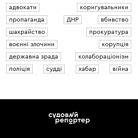
адвокати
коригувальники
пропаганда
ДНР
вбивство
шахрайство
прокуратура
воєнні злочини
корупція
державна зрада
колабораціонізм
поліція
судді
хабар
війна