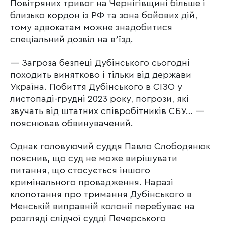
Повітряних тривог на Чернігівщині більше і
близько кордон із РФ та зона бойових дій,
тому адвокатам можне знадобитися
спеціальний дозвіл на вʼїзд.
— Загроза безпеці Дубінського сьогодні
походить винятково і тільки від держави
Україна. Побиття Дубінського в СІЗО у
листопаді-грудні 2023 року, погрози, які
звучать від штатних співробітників СБУ… —
пояснював обвинувачений.
Однак головуючий суддя Павло Слободянюк
пояснив, що суд не може вирішувати
питання, що стосується іншого
кримінального провадження. Наразі
клопотання про тримання Дубінського в
Менській виправній колонії перебуває на
розгляді слідчої судді Печерського