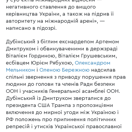
негативного ставлення до вищого
керівництва України, а також на підрив її
авторитету на міжнародній арені», —
написано в підозрі.
Дубінський з біглим екснардепом Артемом
Дмитруком і обвинуваченими в держзраді
Віталієм Гординою, Віталієм Грушевським,
есбівцем Юрієм Рябухою,
Олександром
Мельником
і
Оленою Бережною
надсилав
спільні звернення з приводу порушення прав
людини до голови та членів Ради безпеки
ООН і учасників Генеральної асамблеї ООН.
Дубінський із Дмитруком зверталися до
президента США Трампа з пропозиціями
включення до мирної угоди між Україною і
РФ положень про припинення політичних
репресій і утисків Української православної