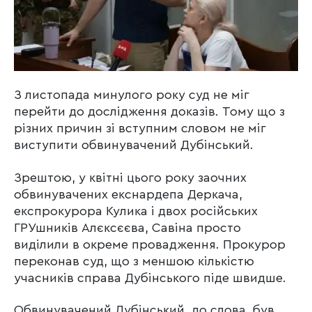
З листопада минулого року суд не міг
перейти до дослідження доказів. Тому що з
різних причин зі вступним словом не міг
виступити обвинувачений Дубінський.
Зрештою, у квітні цього року заочних
обвинувачених екснардепа Деркача,
експрокурора Кулика і двох російських
ГРУшників Алєксєєва, Савіна просто
виділили в окреме провадження. Прокурор
переконав суд, що з меншою кількістю
учасників справа Дубінського піде швидше.
Обвинувачений Дубінський, до слова, був