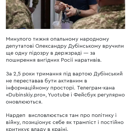
Минулого тижня опальному народному
депутатові Олександру Дубінському вручили
ще одну підозру в держзраді — за
поширення вигідних Росії наративів.
За 2,5 роки тримання під вартою Дубінський
не переставав бути активним в
інформаційному просторі. Телеграм-кана
«Dubinskiy.pro», Yuotube і Фейсбук регулярно
оновлюються.
Нардеп висловлюється там про політику і
війну, позиціонує себе як трампіст і постійно
критикує владу в країні.