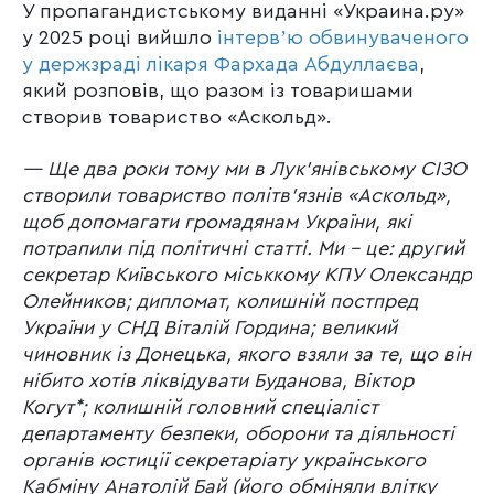
У пропагандистському виданні «Украина.ру»
у 2025 році вийшло
інтервʼю обвинуваченого
у держзраді лікаря Фархада Абдуллаєва
,
який розповів, що разом із товаришами
створив товариство «Аскольд».
— Ще два роки тому ми в Лук’янівському СІЗО
створили товариство політв’язнів «Аскольд»,
щоб допомагати громадянам України, які
потрапили під політичні статті. Ми – це: другий
секретар Київського міськкому КПУ Олександр
Олейников; дипломат, колишній постпред
України у СНД Віталій Гордина; великий
чиновник із Донецька, якого взяли за те, що він
нібито хотів ліквідувати Буданова, Віктор
Когут*; колишній головний спеціаліст
департаменту безпеки, оборони та діяльності
органів юстиції секретаріату українського
Кабміну Анатолій Бай (його обміняли влітку