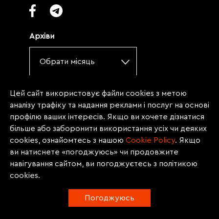
Архіви
Обрати місяць
Цей сайт використовує файли cookies з метою
©2017, Судовий Репортер. Використання
аналізу трафіку та надання реклами і послуг на основі
матеріалів сайту лише за умови посилання
профілю ваших інтересів. Якщо ви хочете дізнатися
(для інтернет-видань - гіперпосилання) на
більше або заборонити використання усіх чи деяких
«Судовий репортер» не нижче третього
cookies, ознайомтесь з нашою
Сookie Policy
. Якщо
абзацу. Матеріали, щодо яких міститься
ви натиснете «погоджуюсь» чи продовжите
заборона на повну републікацію
навігування сайтом, ви погоджуєтесь з політикою
(передрук, копіювання, відтворення або
cookies.
інше використання), заборонено
передруковувати без згоди редакції.
Погоджуюсь
Матеріали з позначкою PROMOTED, ЗА
ПІДТРИМКИ, * публікуються на правах