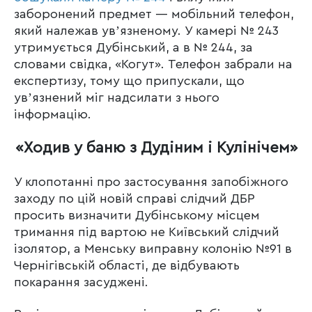
заборонений предмет — мобільний телефон,
який належав увʼязненому. У камері № 243
утримується Дубінський, а в № 244, за
словами свідка, «Когут». Телефон забрали на
експертизу, тому що припускали, що
увʼязнений міг надсилати з нього
інформацію.
«Ходив у баню з Дудіним і Кулінічем»
У клопотанні про застосування запобіжного
заходу по цій новій справі слідчий ДБР
просить визначити Дубінському місцем
тримання під вартою не Київський слідчий
ізолятор, а Менську виправну колонію №91 в
Чернігівській області, де відбувають
покарання засуджені.