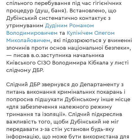
спільного перебування під час гігієнічних
процедур (душ, баня). Встановлено, що
Дубінський систематично контактує з
утримуваним
Дудіним Романом
Володимировичем
та
Кулінічем Олегом
Миколайовичем
, які підозрюються у вчиненні
злочинів проти основ національної безпеки»,
— писав в.о.заступника начальника
Київського СІЗО Володимира Кібкала у листі
слідчому ДБР.
Слідчий ДБР звернувся до Департаменту з
питань виконання кримінальних покарань і
попросив підшукати Дубінському інше місце
«для забезпечення належного режиму
тримання та ізоляції». Слідчий підкреслив
важливість того, щоби Дубінський не міг
передавати з-за стін установи будь-яку
інформацію, що може бути використана для