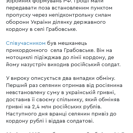
збройних формувань РФ. Гроші мали
передавати поза встановленим пунктом
пропуску через непідконтрольну силам
оборони України ділянку державного
кордону в селі Грабовське.
Співучасником
був мешканець
прикордонного села Грабовське. Він на
мотоциклі підїжджав до лінії кордону, де
йому назустріч виходив російський солдат.
У вироку описується два випадки обміну.
Перший раз селянин отримав від росіянина
невстановлену суму в українській гривні,
доставив її своєму спільнику, який обміняв
гривні на 2,4 млн російських рублів.
Наступного дня вранці селянин привіз до
кордону рублі і віддав солдатові.