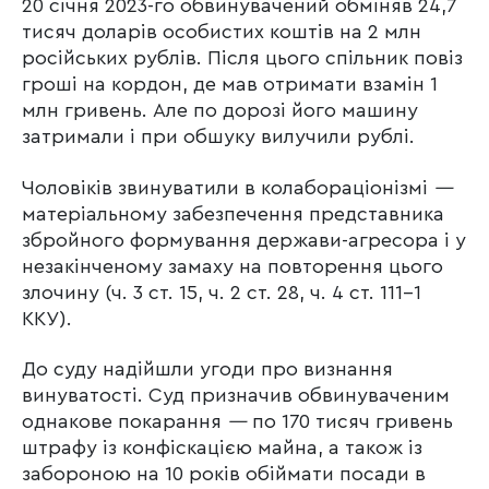
20 січня 2023-го обвинувачений обміняв 24,7
тисяч доларів особистих коштів на 2 млн
російських рублів. Після цього спільник повіз
гроші на кордон, де мав отримати взамін 1
млн гривень. Але по дорозі його машину
затримали і при обшуку вилучили рублі.
Чоловіків звинуватили в колабораціонізмі
—
матеріальному забезпечення представника
збройного формування держави-агресора і у
незакінченому замаху на повторення цього
злочину (ч. 3 ст. 15, ч. 2 ст. 28, ч. 4 ст. 111-1
ККУ).
До суду надійшли угоди про визнання
винуватості. Суд призначив обвинуваченим
однакове покарання
—
по 170 тисяч гривень
штрафу із конфіскацією майна, а також із
забороною на 10 років обіймати посади в