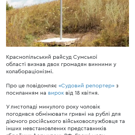
Краснопільський райсуд Сумської
області визнав двох громадян винними у
колабораціонізмі.
Про це повідомляє
«Судовий репортер»
з
посиланням на
вирок
від 18 квітня.
У листопаді минулого року чоловік
погодився обмінювати гривні на рублі для
діючого російського військовослужбовця та
інших невстановлених представників