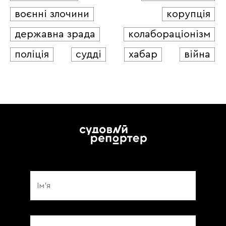
воєнні злочини
корупція
державна зрада
колабораціонізм
поліція
судді
хабар
війна