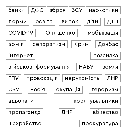
банки
ДФС
зброя
ЗСУ
наркотики
тюрми
освіта
вирок
діти
ДТП
COVID-19
Онищенко
мобілізація
армія
сепаратизм
Крим
Донбас
інтернет
розсилка
військові формування
НАБУ
земля
ГПУ
провокація
нерухомість
ЛНР
СБУ
Росія
окупація
тероризм
адвокати
коригувальники
пропаганда
ДНР
вбивство
шахрайство
прокуратура