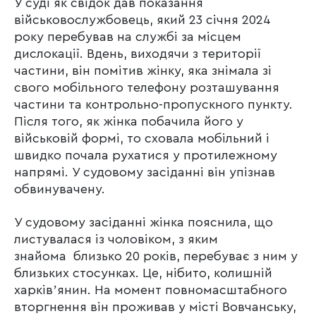
У суді як свідок дав показання
військовослужбовець, який 23 січня 2024
року перебував на службі за місцем
дислокації. Вдень, виходячи з території
частини, він помітив жінку, яка знімала зі
свого мобільного телефону розташування
частини та контрольно-пропускного пункту.
Після того, як жінка побачила його у
військовій формі, то сховала мобільний і
швидко почала рухатися у протилежному
напрямі. У судовому засіданні він упізнав
обвинувачену.
У судовому засіданні жінка пояснила, що
листувалася із чоловіком, з яким
знайома близько 20 років, перебуває з ним у
близьких стосунках. Це, нібито, колишній
харківʼянин. На момент повномасштабного
вторгнення він проживав у місті Вовчанську,