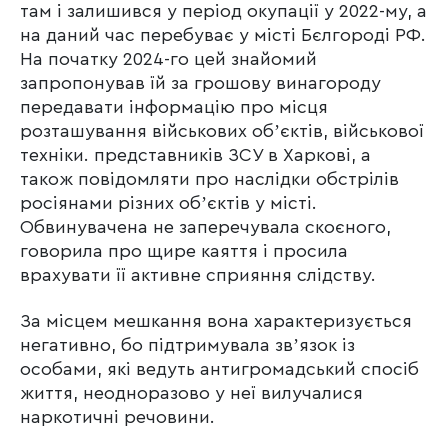
там і залишився у період окупації у 2022-му, а
на даний час перебуває у місті Бєлгороді РФ.
На початку 2024-го цей знайомий
запропонував їй за грошову винагороду
передавати інформацію про місця
розташування військових обʼєктів, військової
техніки. представників ЗСУ в Харкові, а
також повідомляти про наслідки обстрілів
росіянами різних обʼєктів у місті.
Обвинувачена не заперечувала скоєного,
говорила про щире каяття і просила
врахувати її активне сприяння слідству.
За місцем мешкання вона характеризується
негативно, бо підтримувала звʼязок із
особами, які ведуть антигромадський спосіб
життя, неодноразово у неї вилучалися
наркотичні речовини.