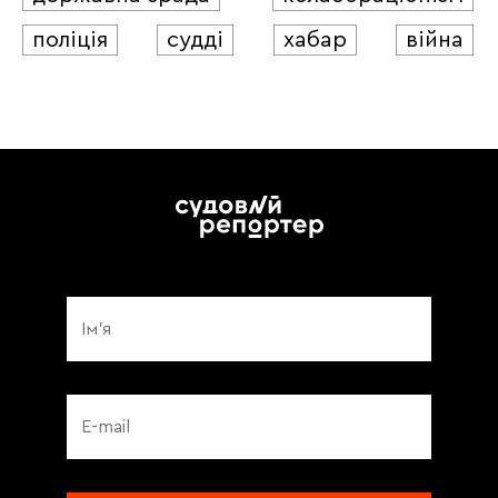
поліція
судді
хабар
війна