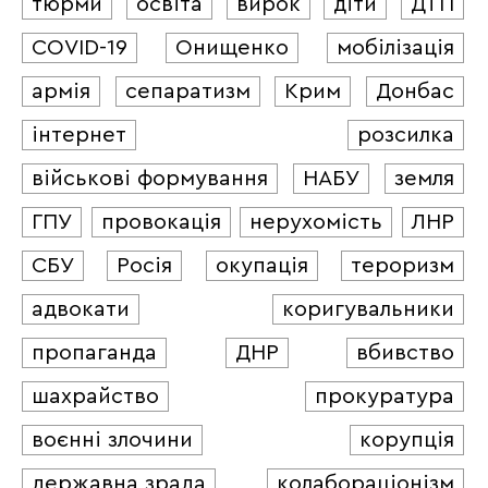
тюрми
освіта
вирок
діти
ДТП
COVID-19
Онищенко
мобілізація
армія
сепаратизм
Крим
Донбас
інтернет
розсилка
військові формування
НАБУ
земля
ГПУ
провокація
нерухомість
ЛНР
СБУ
Росія
окупація
тероризм
адвокати
коригувальники
пропаганда
ДНР
вбивство
шахрайство
прокуратура
воєнні злочини
корупція
державна зрада
колабораціонізм