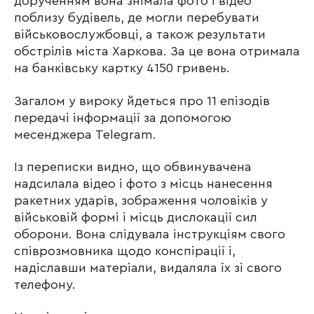
дорученням вона знімала фото і відео
поблизу будівель, де могли перебувати
військовослужбовці, а також результати
обстрілів міста Харкова. За це вона отримала
на банківську картку 4150 гривень.
Загалом у вироку йдеться про 11 епізодів
передачі інформації за допомогою
месенджера Telegram.
Із переписки видно, що обвинувачена
надсилала відео і фото з місць нанесення
ракетних ударів, зображення чоловіків у
військовій формі і місць дислокації сил
оборони. Вона слідувала інструкціям свого
співрозмовника щодо конспірації і,
надіславши матеріали, видаляла їх зі свого
телефону.