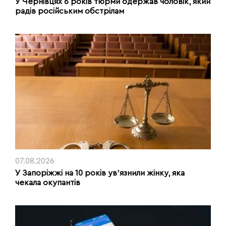
У Чернівцях 6 років тюрми одержав чоловік, який
радів російським обстрілам
07.08.2026
У Запоріжжі на 10 років увʼязнили жінку, яка
чекала окупантів