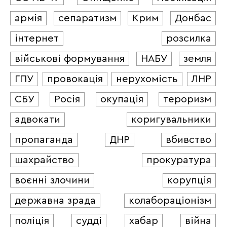
армія
сепаратизм
Крим
Донбас
інтернет
розсилка
військові формування
НАБУ
земля
ГПУ
провокація
нерухомість
ЛНР
СБУ
Росія
окупація
тероризм
адвокати
коригувальники
пропаганда
ДНР
вбивство
шахрайство
прокуратура
воєнні злочини
корупція
державна зрада
колабораціонізм
поліція
судді
хабар
війна