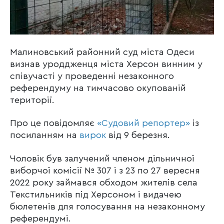
Малиновський районний суд міста Одеси
визнав уроддженця міста Херсон винним у
співучасті у проведенні незаконного
референдуму на тимчасово окупованій
території.
Про це повідомляє
«Судовий репортер»
із
посиланням на
вирок
від 9 березня.
Чоловік був залучений членом дільничної
виборчої комісії № 307 і з 23 по 27 вересня
2022 року займався обходом жителів села
Текстильників під Херсоном і видачею
бюлетенів для голосування на незаконному
референдумі.