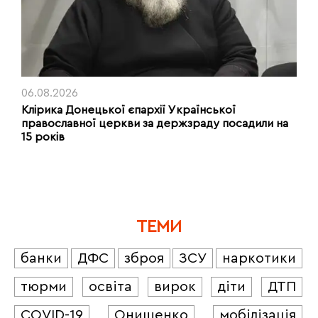
06.08.2026
Клірика Донецької єпархії Української
православної церкви за держзраду посадили на
15 років
ТЕМИ
банки
ДФС
зброя
ЗСУ
наркотики
тюрми
освіта
вирок
діти
ДТП
COVID-19
Онищенко
мобілізація