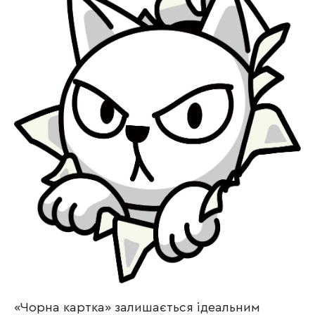
«Чорна картка» залишається ідеальним