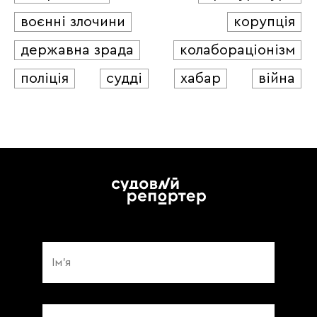
воєнні злочини
корупція
державна зрада
колабораціонізм
поліція
судді
хабар
війна