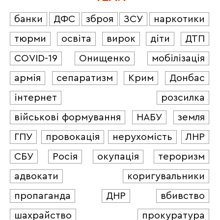
банки
ДФС
зброя
ЗСУ
наркотики
тюрми
освіта
вирок
діти
ДТП
COVID-19
Онищенко
мобілізація
армія
сепаратизм
Крим
Донбас
інтернет
розсилка
військові формування
НАБУ
земля
ГПУ
провокація
нерухомість
ЛНР
СБУ
Росія
окупація
тероризм
адвокати
коригувальники
пропаганда
ДНР
вбивство
шахрайство
прокуратура