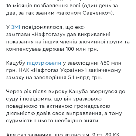
16 місяців позбавлення волі (один день за
два, за так званим «законом Савченко»).
У
ЗМІ
повідомлялося, що екс-
замглави «Нафтогазу» дав викривальні
показання на інших членів злочинної групи та
компенсував державі 100 млн грн.
Кацубу
підозрювали
у заволодінні 450 млн
грн. НАК «Нафтогаз України» і закінченому
замаху на заволодіння 5,1 млрд грн.
Через рік після вироку Кацуба звернувся до
суду і повідомив, що він зразковою
поведінкою та активною громадською
діяльністю довів своє виправлення, а тому
судимість з нього необхідно зняти.
Але суд зазначив, що згідно з ч. 9 ст. 89 КК