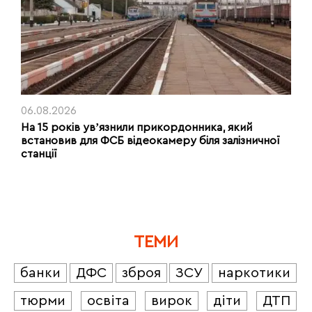
06.08.2026
На 15 років увʼязнили прикордонника, який
встановив для ФСБ відеокамеру біля залізничної
станції
ТЕМИ
банки
ДФС
зброя
ЗСУ
наркотики
тюрми
освіта
вирок
діти
ДТП