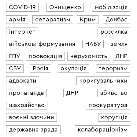
COVID-19
Онищенко
мобілізація
армія
сепаратизм
Крим
Донбас
інтернет
розсилка
військові формування
НАБУ
земля
ГПУ
провокація
нерухомість
ЛНР
СБУ
Росія
окупація
тероризм
адвокати
коригувальники
пропаганда
ДНР
вбивство
шахрайство
прокуратура
воєнні злочини
корупція
державна зрада
колабораціонізм