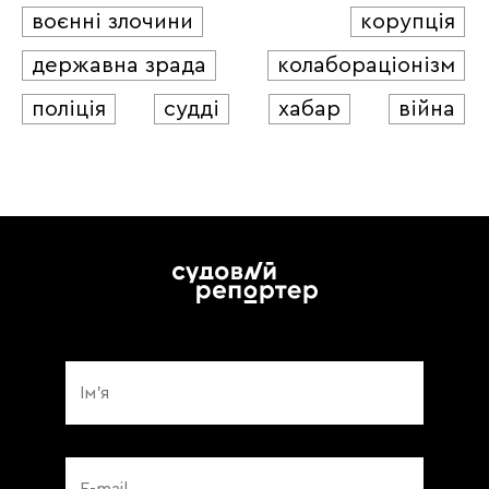
воєнні злочини
корупція
державна зрада
колабораціонізм
поліція
судді
хабар
війна