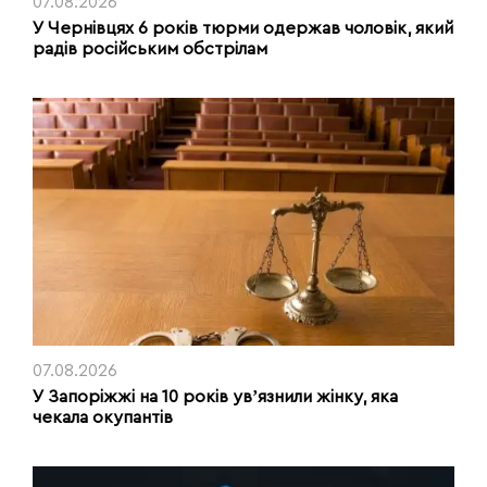
07.08.2026
У Чернівцях 6 років тюрми одержав чоловік, який
радів російським обстрілам
07.08.2026
У Запоріжжі на 10 років увʼязнили жінку, яка
чекала окупантів