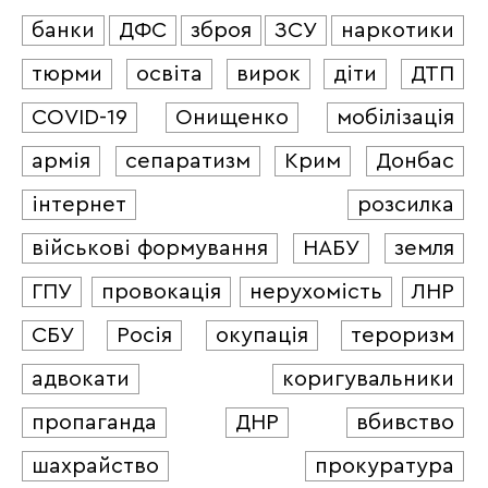
банки
ДФС
зброя
ЗСУ
наркотики
тюрми
освіта
вирок
діти
ДТП
COVID-19
Онищенко
мобілізація
армія
сепаратизм
Крим
Донбас
інтернет
розсилка
військові формування
НАБУ
земля
ГПУ
провокація
нерухомість
ЛНР
СБУ
Росія
окупація
тероризм
адвокати
коригувальники
пропаганда
ДНР
вбивство
шахрайство
прокуратура