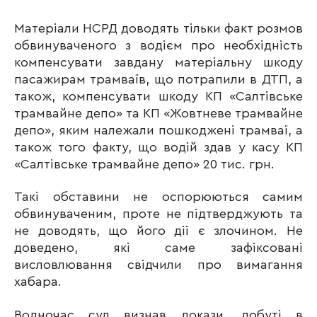
Матеріали НСРД доводять тільки факт розмов
обвинуваченого з водієм про необхідність
компенсувати завдану матеріальну шкоду
пасажирам трамваїв, що потрапили в ДТП, а
також, компенсувати шкоду КП «Салтівське
трамвайне депо» та КП «Жовтневе трамвайне
депо», яким належали пошкоджені трамваї, а
також того факту, що водій здав у касу КП
«Салтівське трамвайне депо» 20 тис. грн.
Такі обставини не оспорюються самим
обвинуваченим, проте не підтверджують та
не доводять, що його дії є злочином. Не
доведено, які саме зафіксовані
висловлювання свідчили про вимагання
хабара.
Водночас суд визнав докази, добуті в