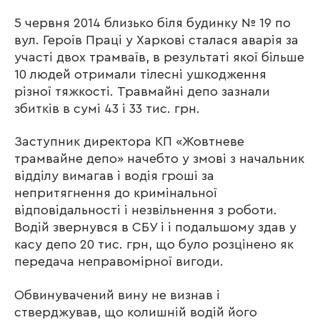
5 червня 2014 близько біля будинку № 19 по
вул. Героїв Праці у Харкові сталася аварія за
участі двох трамваїв, в результаті якої більше
10 людей отримали тілесні ушкодження
різної тяжкості. Травмайні депо зазнали
збитків в сумі 43 і 33 тис. грн.
Заступник директора КП «Жовтневе
трамвайне депо» начебто у змові з начальник
відділу вимагав і водія гроші за
непритягнення до кримінальної
відповідальності і незвільнення з роботи.
Водій звернувся в СБУ і і подальшому здав у
касу депо 20 тис. грн, що було розцінено як
передача неправомірної вигоди.
Обвинувачений вину не визнав і
стверджував, що колишній водій його