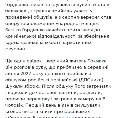
Гордієнко почав патрулювати вулиці міста в
балаклаві, з травня приймав участь у
проведенні обшуків, а з серпня-вересня став
оперуповноваженим «народної міліції».
Батько Гордієнка начебто притягався до
кримінальної відповідальності за зберігання
вдома великої кількості наркотичних
речовин.
Ще один свідок – корінний житель Токмака.
Він розповів суду, що приблизно в середині
липня 2022 року до нього прийшли з
обшуком російські поліцейські (ДПСники).
Шукали зброю. Після обшуку його затримали
і відвезли до чергової частини, роздягли,
провели перевірку і закрили в камеру на 8
чоловік. Перший день вʼязнів змушували
вголос читати книги про російських
військових. В наступні дні їх виводили до