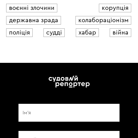
воєнні злочини
корупція
державна зрада
колабораціонізм
поліція
судді
хабар
війна