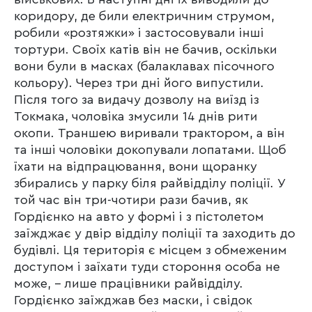
коридору, де били електричним струмом,
робили «розтяжки» і застосовували інші
тортури. Своїх катів він не бачив, оскільки
вони були в масках (балаклавах пісочного
кольору). Через три дні його випустили.
Після того за видачу дозволу на виїзд із
Токмака, чоловіка змусили 14 днів рити
окопи. Траншею виривали трактором, а він
та інші чоловіки докопували лопатами. Щоб
їхати на відпрацювання, вони щоранку
збирались у парку біля райвідділу поліції. У
той час він три-чотири рази бачив, як
Гордієнко на авто у формі і з пістолетом
заїжджає у двір відділу поліції та заходить до
будівлі. Ця територія є місцем з обмеженим
доступом і заїхати туди стороння особа не
може, – лише працівники райвідділу.
Гордієнко заїжджав без маски, і свідок