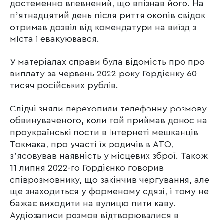
достеменно впевнений, що впізнав його. На
пʼятнадцятий день після риття окопів свідок
отримав дозвіл від комендатури на виїзд з
міста і евакуювався.
У матеріалах справи була відомість про про
виплату за червень 2022 року Гордієнку 60
тисяч російських рублів.
Слідчі зняли перехопили телефонну розмову
обвинуваченого, коли той приймав донос на
проукраїнські пости в Інтернеті мешканців
Токмака, про участі їх родичів в АТО,
зʼясовував наявність у місцевих зброї. Також
11 липня 2022-го Гордієнко говорив
співрозмовнику, що закінчив чергування, але
ще знаходиться у форменому одязі, і тому не
бажає виходити на вулицю пити каву.
Аудіозаписи розмов відтворювалися в