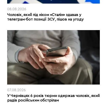
08.08.2026
Чоловік, який під ніком «Сталін» здавав у
телеграм-бот позиції ЗСУ, пішов на угоду
07.08.2026
У Чернівцях 6 років тюрми одержав чоловік, який
радів російським обстрілам