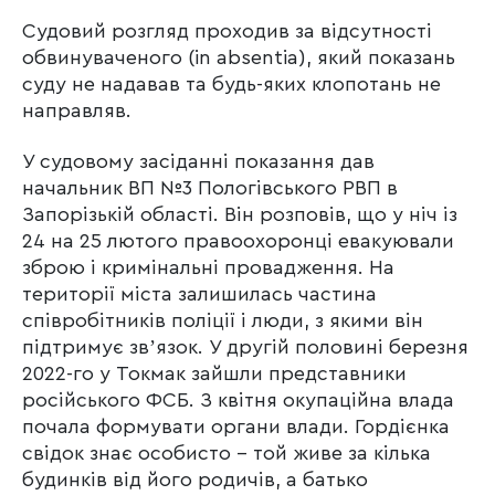
Судовий розгляд проходив за відсутності
обвинуваченого (in absentia), який показань
суду не надавав та будь-яких клопотань не
направляв.
У судовому засіданні показання дав
начальник ВП №3 Пологівського РВП в
Запорізькій області. Він розповів, що у ніч із
24 на 25 лютого правоохоронці евакуювали
зброю і кримінальні провадження. На
території міста залишилась частина
співробітників поліції і люди, з якими він
підтримує звʼязок. У другій половині березня
2022-го у Токмак зайшли представники
російського ФСБ. З квітня окупаційна влада
почала формувати органи влади. Гордієнка
свідок знає особисто – той живе за кілька
будинків від його родичів, а батько