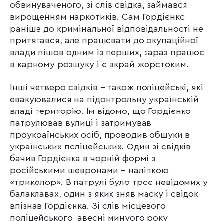
обвинуваченого, зі слів свідка, займався
вирощенням наркотиків. Сам Гордієнко
раніше до кримінальної відповідальності не
притягався, але працювати до окупаційної
влади пішов одним із перших, зараз працює
в карному розшуку і є вкрай жорстоким.
Інші четверо свідків – також поліцейські, які
евакуювалися на підонтрольну українській
владі територію. Їм відомо, що Гордієнко
патрулював вулиці і затримував
проукраїнських осіб, проводив обшуки в
українських поліцейських. Один зі свідків
бачив Гордієнка в чорній формі з
російськими шевронами – наліпкою
«триколор». В патрулі було троє невідомих у
балаклавах, один з яких зняв маску і свідок
впізнав Гордієнка. Зі слів місцевого
поліцейського, авесні минуого року