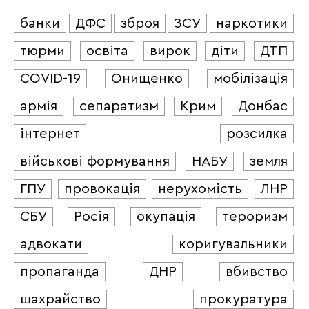
банки
ДФС
зброя
ЗСУ
наркотики
тюрми
освіта
вирок
діти
ДТП
COVID-19
Онищенко
мобілізація
армія
сепаратизм
Крим
Донбас
інтернет
розсилка
військові формування
НАБУ
земля
ГПУ
провокація
нерухомість
ЛНР
СБУ
Росія
окупація
тероризм
адвокати
коригувальники
пропаганда
ДНР
вбивство
шахрайство
прокуратура