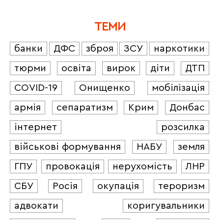
ТЕМИ
банки
ДФС
зброя
ЗСУ
наркотики
тюрми
освіта
вирок
діти
ДТП
COVID-19
Онищенко
мобілізація
армія
сепаратизм
Крим
Донбас
інтернет
розсилка
військові формування
НАБУ
земля
ГПУ
провокація
нерухомість
ЛНР
СБУ
Росія
окупація
тероризм
адвокати
коригувальники