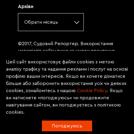
Архіви
Обрати місяць
©2017, Судовий Репортер. Використання
матеріалів сайту лише за умови посилання
(для інтернет-видань - гіперпосилання) на
Цей сайт використовує файли cookies з метою
«Судовий репортер» не нижче третього
аналізу трафіку та надання реклами і послуг на основі
абзацу. Матеріали, щодо яких міститься
профілю ваших інтересів. Якщо ви хочете дізнатися
заборона на повну републікацію
більше або заборонити використання усіх чи деяких
(передрук, копіювання, відтворення або
cookies, ознайомтесь з нашою
Сookie Policy
. Якщо
інше використання), заборонено
ви натиснете «погоджуюсь» чи продовжите
передруковувати без згоди редакції.
навігування сайтом, ви погоджуєтесь з політикою
Матеріали з позначкою PROMOTED, ЗА
cookies.
ПІДТРИМКИ, * публікуються на правах
реклами.
Погоджуюсь