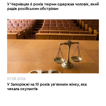
У Чернівцях 6 років тюрми одержав чоловік, який
радів російським обстрілам
07.08.2026
У Запоріжжі на 10 років увʼязнили жінку, яка
чекала окупантів