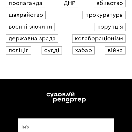
пропаганда
ДНР
вбивство
шахрайство
прокуратура
воєнні злочини
корупція
державна зрада
колабораціонізм
поліція
судді
хабар
війна