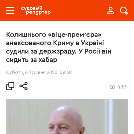
Колишнього «віце-премʼєра»
анексованого Криму в Україні
судили за держзраду. У Росії він
сидить за хабар
Субота, 6 Травня 2023, 09:38
439