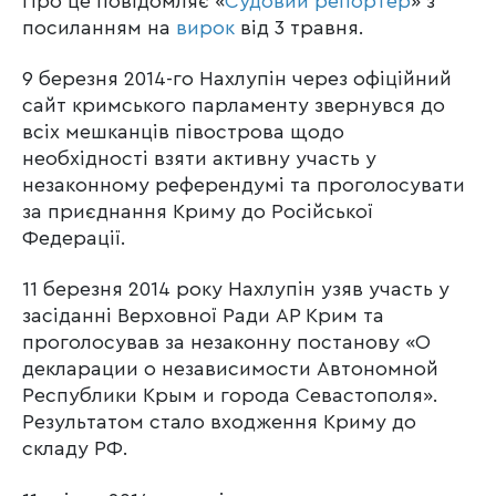
Про це повідомляє «
Судовий репортер
» з
посиланням на
вирок
від 3 травня.
9 березня 2014-го Нахлупін через офіційний
сайт кримського парламенту звернувся до
всіх мешканців півострова щодо
необхідності взяти активну участь у
незаконному референдумі та проголосувати
за приєднання Криму до Російської
Федерації.
11 березня 2014 року Нахлупін узяв участь у
засіданні Верховної Ради АР Крим та
проголосував за незаконну постанову «О
декларации о независимости Автономной
Республики Крым и города Севастополя».
Результатом стало входження Криму до
складу РФ.