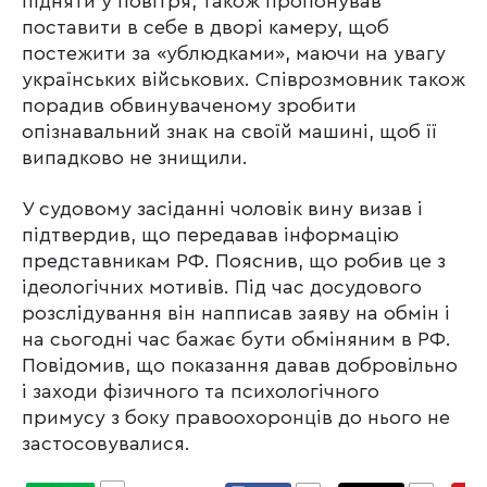
підняти у повітря, також пропонував
поставити в себе в дворі камеру, щоб
постежити за «ублюдками», маючи на увагу
українських військових. Співрозмовник також
порадив обвинуваченому зробити
опізнавальний знак на своїй машині, щоб її
випадково не знищили.
У судовому засіданні чоловік вину визав і
підтвердив, що передавав інформацію
представникам РФ. Пояснив, що робив це з
ідеологічних мотивів. Під час досудового
розслідування він напписав заяву на обмін і
на сьогодні час бажає бути обміняним в РФ.
Повідомив, що показання давав добровільно
і заходи фізичного та психологічного
примусу з боку правоохоронців до нього не
застосовувалися.