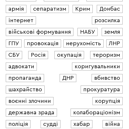
армія
сепаратизм
Крим
Донбас
інтернет
розсилка
військові формування
НАБУ
земля
ГПУ
провокація
нерухомість
ЛНР
СБУ
Росія
окупація
тероризм
адвокати
коригувальники
пропаганда
ДНР
вбивство
шахрайство
прокуратура
воєнні злочини
корупція
державна зрада
колабораціонізм
поліція
судді
хабар
війна