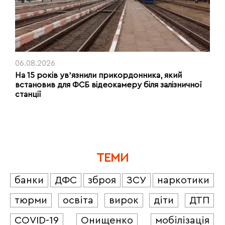
06.08.2026
На 15 років увʼязнили прикордонника, який
встановив для ФСБ відеокамеру біля залізничної
станції
ТЕМИ
банки
ДФС
зброя
ЗСУ
наркотики
тюрми
освіта
вирок
діти
ДТП
COVID-19
Онищенко
мобілізація