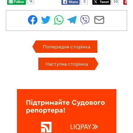
16
0
20
Попередня сторінка
Наступна сторінка