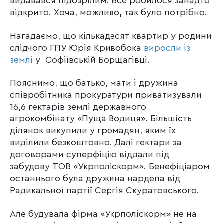
видавався підозрілим. Все робилося занадто
відкрито. Хоча, можливо, так було потрібно.
Нагадаємо, що кількадесят квартир у родини
слідчого ГПУ Юрія Кривобока
виросли із
землі
у Софіївській Борщагівці.
Пояснимо, що батько, мати і дружина
співробітника прокуратури приватизували
16,6 гектарів землі державного
агрокомбінату «Пуща Водиця». Більшість
ділянок викупили у громадян, яким їх
виділили безкоштовно. Далі гектари за
договорами суперфіцію віддали під
забудову ТОВ «Укрполіскорм». Бенефіціаром
останнього була дружина нардепа від
Радикальної партії Сергія Скуратовського.
Але будувала фірма «Укрполіскорм» не на