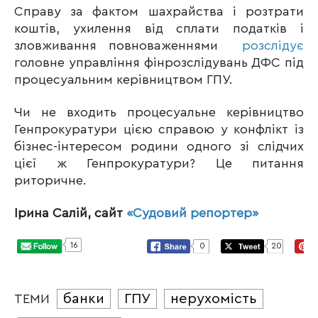
Справу за фактом шахрайства і розтрати
коштів, ухилення від сплати податків і
зловживання повноваженнями
розслідує
головне управління фінрозслідувань ДФС під
процесуальним керівництвом ГПУ.
Чи не входить процесуальне керівництво
Генпрокуратури цією справою у конфлікт із
бізнес-інтересом родини одного зі слідчих
цієї ж Генпрокуратури? Це питання
риторичне.
Ірина Салій, сайт
«Судовий репортер»
16
0
20
банки
ГПУ
нерухомість
ТЕМИ