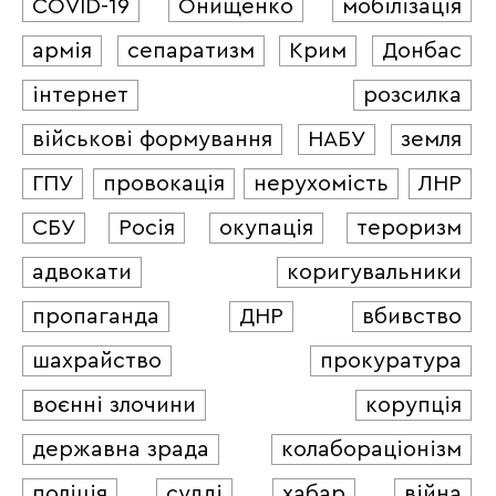
COVID-19
Онищенко
мобілізація
армія
сепаратизм
Крим
Донбас
інтернет
розсилка
військові формування
НАБУ
земля
ГПУ
провокація
нерухомість
ЛНР
СБУ
Росія
окупація
тероризм
адвокати
коригувальники
пропаганда
ДНР
вбивство
шахрайство
прокуратура
воєнні злочини
корупція
державна зрада
колабораціонізм
поліція
судді
хабар
війна