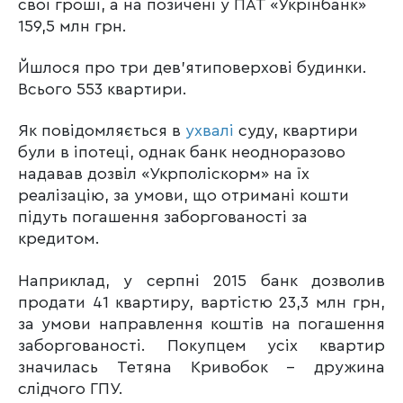
свої гроші, а на позичені у ПАТ «Укрінбанк»
159,5 млн грн.
Йшлося про три дев’ятиповерхові будинки.
Всього 553 квартири.
Як повідомляється в
ухвалі
суду, квартири
були в іпотеці, однак банк неодноразово
надавав дозвіл «Укрполіскорм» на їх
реалізацію, за умови, що отримані кошти
підуть погашення заборгованості за
кредитом.
Наприклад, у серпні 2015 банк дозволив
продати 41 квартиру, вартістю 23,3 млн грн,
за умови направлення коштів на погашення
заборгованості. Покупцем усіх квартир
значилась Тетяна Кривобок – дружина
слідчого ГПУ.