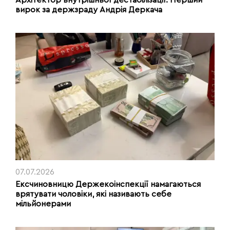
Архітектор внутрішньої дестабілізації. Перший
вирок за держзраду Андрія Деркача
07.07.2026
Ексчиновницю Держекоінспекції намагаються
врятувати чоловіки, які називають себе
мільйонерами