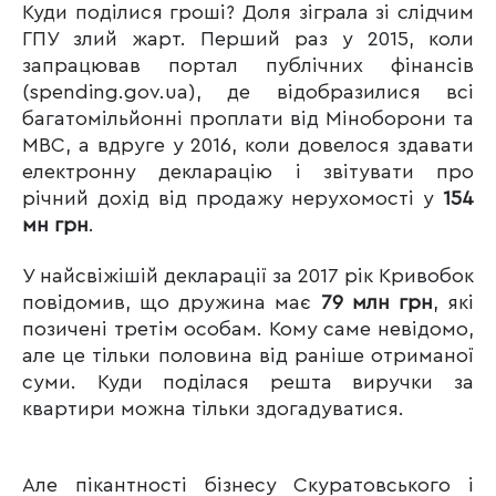
Куди поділися гроші? Доля зіграла зі слідчим
ГПУ злий жарт. Перший раз у 2015, коли
запрацював портал публічних фінансів
(spending.gov.ua), де відобразилися всі
багатомільйонні проплати від Міноборони та
МВС, а вдруге у 2016, коли довелося здавати
електронну декларацію і звітувати про
річний дохід від продажу нерухомості у
154
мн грн
.
У найсвіжішій декларації за 2017 рік Кривобок
повідомив, що дружина має
79 млн грн
, які
позичені третім особам. Кому саме невідомо,
але це тільки половина від раніше отриманої
суми. Куди поділася решта виручки за
квартири можна тільки здогадуватися.
Але пікантності бізнесу Скуратовського і