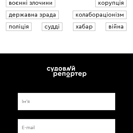
воєнні злочини
корупція
державна зрада
колабораціонізм
поліція
судді
хабар
війна