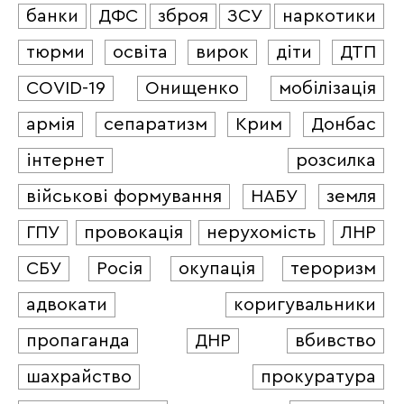
банки
ДФС
зброя
ЗСУ
наркотики
тюрми
освіта
вирок
діти
ДТП
COVID-19
Онищенко
мобілізація
армія
сепаратизм
Крим
Донбас
інтернет
розсилка
військові формування
НАБУ
земля
ГПУ
провокація
нерухомість
ЛНР
СБУ
Росія
окупація
тероризм
адвокати
коригувальники
пропаганда
ДНР
вбивство
шахрайство
прокуратура