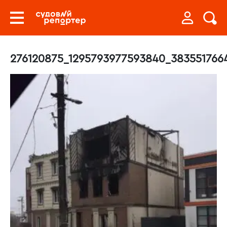
276120875_1295793977593840_383551766