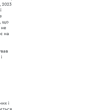
 2023
ї
е
, що
 не
є на
ував
і
них і
ається