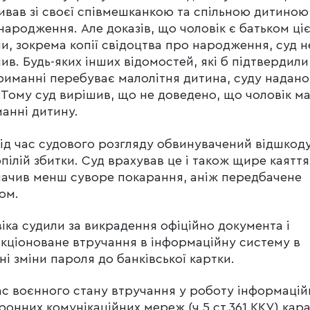
вав зі своєї співмешканкою та спільною дитиною,
народження. Але доказів, що чоловік є батьком ціє
и, зокрема копії свідоцтва про народження, суд н
ив. Будь-яких інших відомостей, які б підтвердили
риманні перебуває малолітня дитина, суду надано
 Тому суд вирішив, що не доведено, що чоловік ма
анні дитину.
ід час судового розгляду обвинувачений відшкод
пілій збитки. Суд врахував це і також щире каяття 
ачив менш суворе покарання, аніж передбачене
ом.
іка судили за викрадення офіційно документа і
кціоноване втручання в інформаційну систему в
ні зміни пароля до банківської картки.
ас воєнного стану втручання у роботу інформацій
ронних комунікаційних мереж (ч.5 ст.361 ККУ) кар