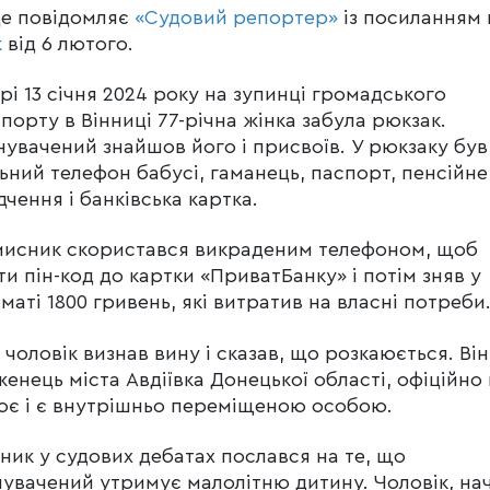
це повідомляє
«Судовий репортер»
із посиланням 
к
від 6 лютого.
рі 13 січня 2024 року на зупинці громадського
порту в Вінниці 77-річна жінка забула рюкзак.
увачений знайшов його і присвоїв. У рюкзаку був
ьний телефон бабусі, гаманець, паспорт, пенсійне
дчення і банківська картка.
исник скористався викраденим телефоном, щоб
ти пін-код до картки «ПриватБанку» і потім зняв у
маті 1800 гривень, які витратив на власні потреби
і чоловік визнав вину і сказав, що розкаюється. Він
енець міста Авдіївка Донецької області, офіційно
є і є внутрішньо переміщеною особою.
ник у судових дебатах послався на те, що
увачений утримує малолітню дитину. Чоловік, на