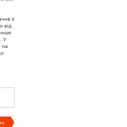
ачив 6
о від
лише
. У
 на
що
ка