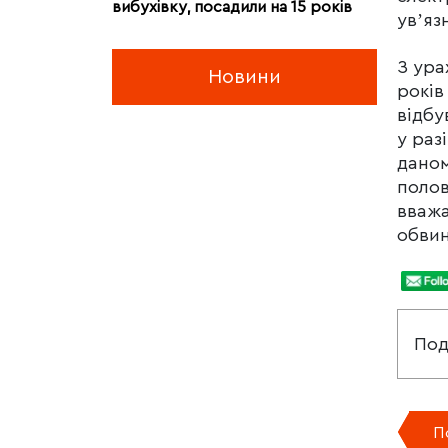
вибухівку, посадили на 15 років
увʼяз
З ура
Новини
років
відбу
у раз
даном
полов
вважа
обвин
Под
П