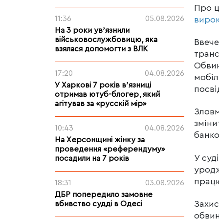
Про 
11:36
05.08.2026
виро
На 3 роки увʼязнили
військовослужбовицю, яка
Ввече
взялася допомогти з ВЛК
транс
Обвин
17:20
04.08.2026
мобіл
У Харкові 7 років вʼязниці
посві
отримав ютуб-блогер, який
агітував за «русскій мір»
Зловм
зміни
10:43
04.08.2026
банко
На Херсонщині жінку за
проведення «референдуму»
У суд
посадили на 7 років
уродж
працю
18:31
03.08.2026
ДБР попередило замовне
Захис
вбивство судді в Одесі
обвин