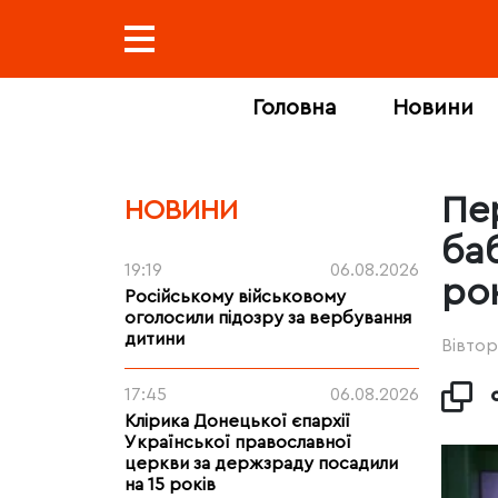
Головна
Новини
Пе
НОВИНИ
ба
19:19
06.08.2026
ро
Російському військовому
оголосили підозру за вербування
дитини
Вівтор
17:45
06.08.2026
Клірика Донецької єпархії
Української православної
церкви за держзраду посадили
на 15 років