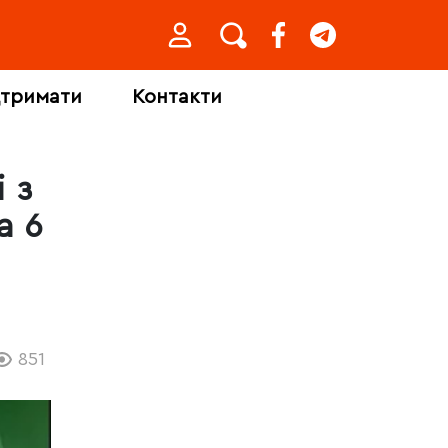
дтримати
Контакти
 з
а 6
851