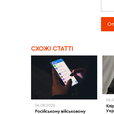
CХОЖІ СТАТТІ
06.
06.08.2026
Клі
Укр
Російському військовому