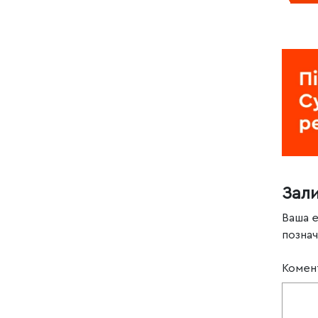
Зал
Ваша 
позна
Комен