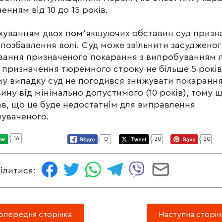
ненням від 10 до 15 років.
хуванням двох помʼякшуючих обставин суд призн
 позбавлення волі. Суд може звільнити засудженог
вання призначеного покарання з випробуванням 
і призначення тюремного строку не більше 5 років
у випадку суд не погодився знижувати покарання
ину від мінімально допустимого (10 років), тому 
в, що це буде недостатнім для виправлення
уваченого.
16
0
20
20
ілитися:
опередня сторінка
Наступна сторін