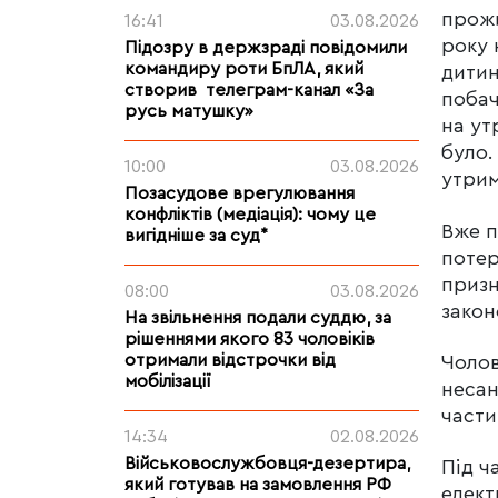
прожи
16:41
03.08.2026
року 
Підозру в держзраді повідомили
командиру роти БпЛА, який
дитин
створив телеграм-канал «За
побач
русь матушку»
на ут
було.
10:00
03.08.2026
утрим
Позасудове врегулювання
конфліктів (медіація): чому це
Вже п
вигідніше за суд*
потер
призн
08:00
03.08.2026
закон
На звільнення подали суддю, за
рішеннями якого 83 чоловіків
отримали відстрочки від
Чолов
мобілізації
несан
части
14:34
02.08.2026
Військовослужбовця-дезертира,
Під ч
який готував на замовлення РФ
елект