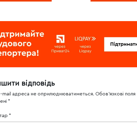
ишити відповідь
e-mail адреса не оприлюднюватиметься.
Обов’язкові поля
чені
*
тар
*