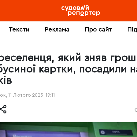
Тексти
Реклама
Про сайт
Пі
реселенця, який зняв гроші
бусиної картки, посадили н
ків
ок, 11 Лютого 2025, 19:11