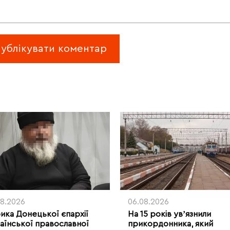
08.2026
06.08.2026
рика Донецької єпархії
На 15 років увʼязнили
аїнської православної
прикордонника, який