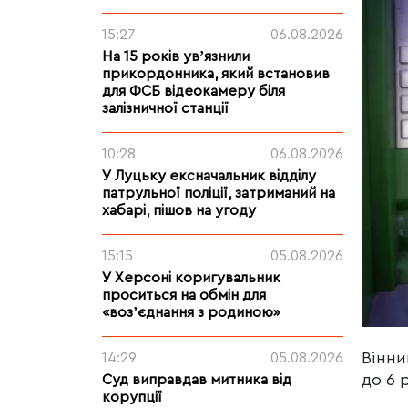
15:27
06.08.2026
На 15 років увʼязнили
прикордонника, який встановив
для ФСБ відеокамеру біля
залізничної станції
10:28
06.08.2026
У Луцьку ексначальник відділу
патрульної поліції, затриманий на
хабарі, пішов на угоду
15:15
05.08.2026
У Херсоні коригувальник
проситься на обмін для
«возʼєднання з родиною»
Вінни
14:29
05.08.2026
до 6 
Суд виправдав митника від
корупції