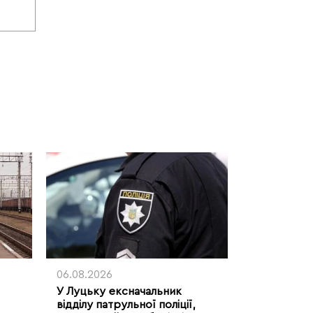
06.08.2026
У Луцьку ексначальник
відділу патрульної поліції,