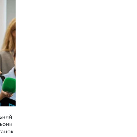
льний
льони
ганок