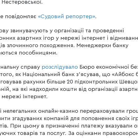
ї Нестеровської.
це повідомляє
«Судовий репортер»
.
ву звинувачують у організації та проведенні
онних азартних ігор у мережі інтернет і відмиванн
ів злочинного походження. Менеджерки банку
аються пособницями.
інальну справу
розслідувало
Бюро економічної бе
 того, як Національний банк зʼясував, що «Айбокс 
говував рахунки більше 20 підконтрольних Шевцо
ній, на які надходили кошти від організації азарт
в мережі Інтернет.
і нелегальних онлайн-казино перераховували гро
зити згадуваних компаній для поповнення своїх іг
тів. При цьому в призначенні платежу вказували 
уючих товарів та послуг. За оцінками правоохорон