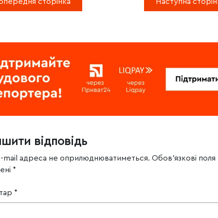
опередня сторінка
Наступна сторін
ишити відповідь
e-mail адреса не оприлюднюватиметься.
Обов’язкові поля
чені
*
тар
*