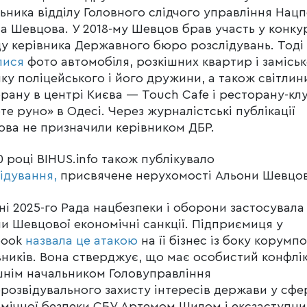
ьника відділу Головного слідчого управління Нацпо
а Шевцова. У 2018-му Шевцов брав участь у конкур
у керівника Державного бюро розслідувань. Тоді 
лися
фото автомобіля, розкішних квартир і замісь
ку поліцейського і його дружини, а також світлин
рану в центрі Києва — Touch Cafe і ресторану-кл
те руно» в Одесі. Через журналістські публікації
ва не призначили керівником ДБР.
0 році BIHUS.info також публікувало
ідування,
присвячене нерухомості Альони Шевцов
тні 2025-го Рада нацбезпеки і оборони застосувала
и Шевцової економічні санкції. Підприємиця у
book
назвала це атакою
на її бізнес із боку корумп
ників. Вона стверджує, що має особистий конфлік
нім начальником Головуправління
розвідувального захисту інтересів держави у сфе
мічної безпеки СБУ Артемом Шилом і ексзаступн