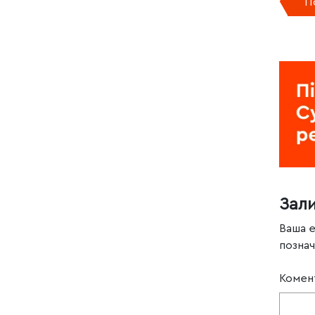
П
Зал
Ваша 
позна
Комен