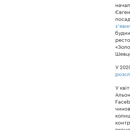
начал
Євген
посад
зʼяви
будин
ресто
«Золо
Шевцо
У 202
розсл
У кві
Альон
Face
чинов
колиш
контр
еконо