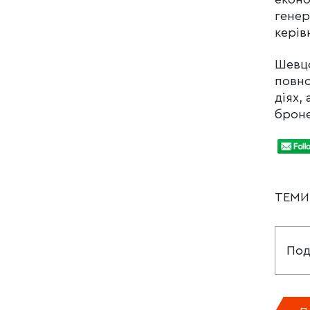
генер
керів
Шевцо
повно
діях,
броне
ТЕМ
Под