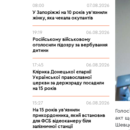
08:00
07.08.2026
У Запоріжжі на 10 років увʼязнили
жінку, яка чекала окупантів
19:19
06.08.2026
Російському військовому
оголосили підозру за вербування
дитини
17:45
06.08.2026
Клірика Донецької єпархії
Української православної
церкви за держзраду посадили
на 15 років
15:27
06.08.2026
На 15 років увʼязнили
Голос
прикордонника, який встановив
акт щ
для ФСБ відеокамеру біля
Шевцо
залізничної станції