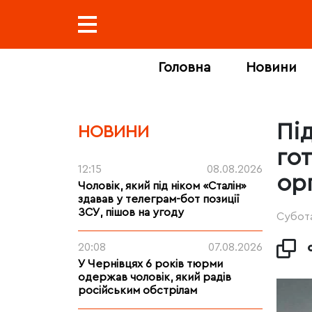
Головна
Новини
Пі
НОВИНИ
го
12:15
08.08.2026
ор
Чоловік, який під ніком «Сталін»
здавав у телеграм-бот позиції
ЗСУ, пішов на угоду
Субота
20:08
07.08.2026
У Чернівцях 6 років тюрми
одержав чоловік, який радів
російським обстрілам