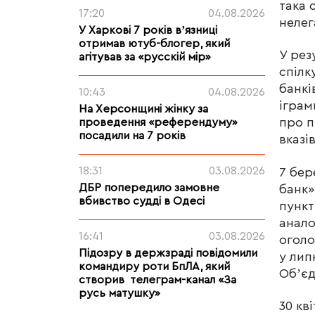
така 
17:20
04.08.2026
нелег
У Харкові 7 років вʼязниці
отримав ютуб-блогер, який
У рез
агітував за «русскій мір»
спілк
банкі
10:43
04.08.2026
іграм
На Херсонщині жінку за
про п
проведення «референдуму»
посадили на 7 років
вказі
18:31
03.08.2026
7 бер
ДБР попередило замовне
банк»
вбивство судді в Одесі
пункт
анало
16:41
03.08.2026
оголо
Підозру в держзраді повідомили
у лип
командиру роти БпЛА, який
Обʼєд
створив телеграм-канал «За
русь матушку»
30 кв