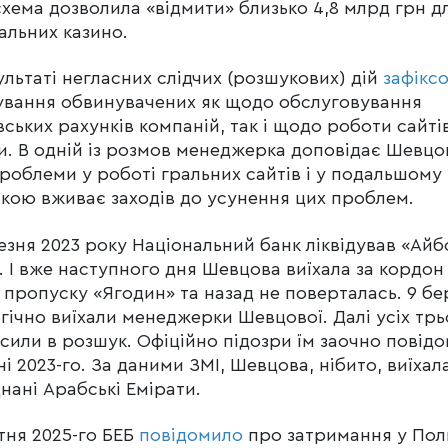
схема дозволила «відмити» близько 4,8 млрд грн д
альних казино.
ультаті негласних слідчих (розшукових) дій
зафікс
ування обвинувачених як щодо обслуговування
вських рахунків компаній, так і щодо роботи сайтів
и. В одній із розмов менеджерка доповідає Шевцо
роблеми у роботі гральних сайтів і у подальшому з
вкою вживає заходів до усунення цих проблем.
езня 2023 року Національний банк ліквідував «Айб
. І вже наступного дня Шевцова виїхала за кордон
 пропуску «Ягодин» та назад не поверталась. 9 бе
гічно виїхали менеджерки Шевцової. Далі усіх трь
сили в розшук. Офіційно підозри їм заочно повід
ні 2023-го. За даними ЗМІ, Шевцова, нібито, виїхал
нані Арабські Емірати.
ітня 2025-го БЕБ
повідомило
про затримання у Пол