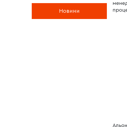
менед
проце
Новини
Альон