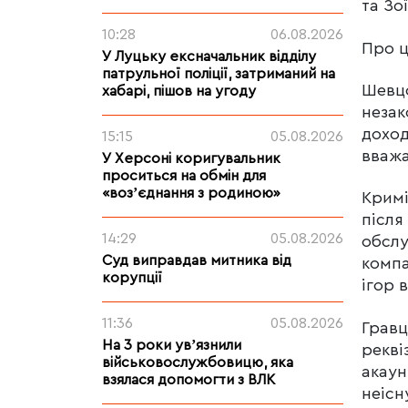
та Зо
10:28
06.08.2026
Про 
У Луцьку ексначальник відділу
патрульної поліції, затриманий на
Шевцо
хабарі, пішов на угоду
незак
доход
15:15
05.08.2026
вваж
У Херсоні коригувальник
проситься на обмін для
«возʼєднання з родиною»
Крим
після
14:29
05.08.2026
обслу
Суд виправдав митника від
компа
корупції
ігор 
11:36
05.08.2026
Гравц
На 3 роки увʼязнили
рекві
військовослужбовицю, яка
акаун
взялася допомогти з ВЛК
неісн