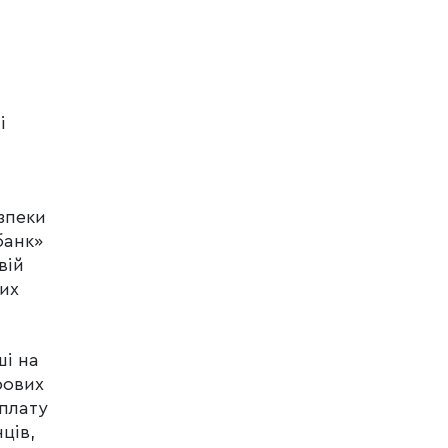
і
зпеки
банк»
вій
них
ші на
рових
оплату
ців,