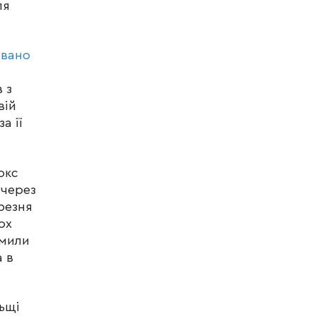
ля
овано
 з
вій
а її
окс
 через
резня
ох
омили
а в
ьщі