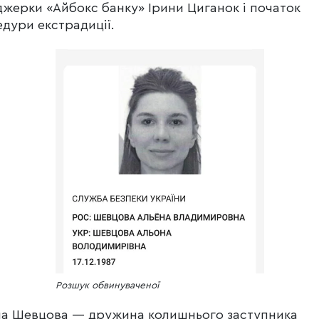
жерки «Айбокс банку» Ірини Циганок і початок
дури екстрадиції.
Розшук обвинуваченої
а Шевцова — дружина колишнього заступника