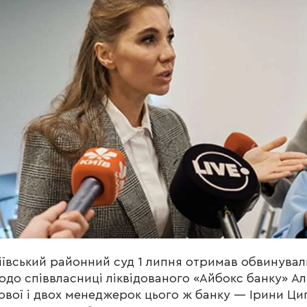
іївський районний суд 1 липня отримав обвинува
одо співвласниці ліквідованого «Айбокс банку» А
вої і двох менеджерок цього ж банку — Ірини Ци