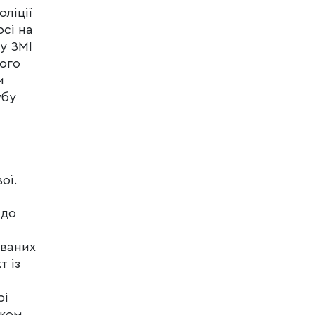
ліції
сі на
у ЗМІ
кого
и
убу
ої.
 до
ованих
т із
рі
иком