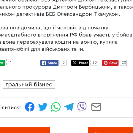
ального прокурора Дмитром Вербицьким, а тако
ником детективів БЕБ Олександром Ткачуком.
ва повідомила, що її чоловік від початку
масштабного вторгнення РФ брав участь у бойов
 а вона перерахувала кошти на армію, купила
автомобілі для військових та ін.
16
0
20
20
гральний бізнес
И
ілитися: