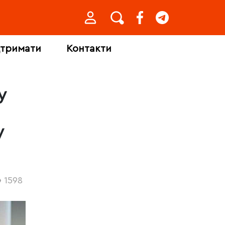
дтримати
Контакти
у
у
1598