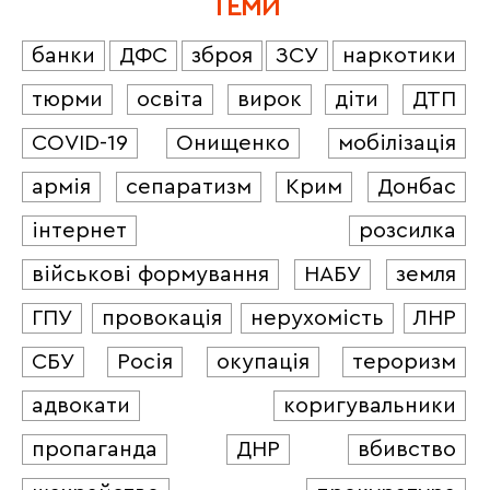
ТЕМИ
банки
ДФС
зброя
ЗСУ
наркотики
тюрми
освіта
вирок
діти
ДТП
COVID-19
Онищенко
мобілізація
армія
сепаратизм
Крим
Донбас
інтернет
розсилка
військові формування
НАБУ
земля
ГПУ
провокація
нерухомість
ЛНР
СБУ
Росія
окупація
тероризм
адвокати
коригувальники
пропаганда
ДНР
вбивство