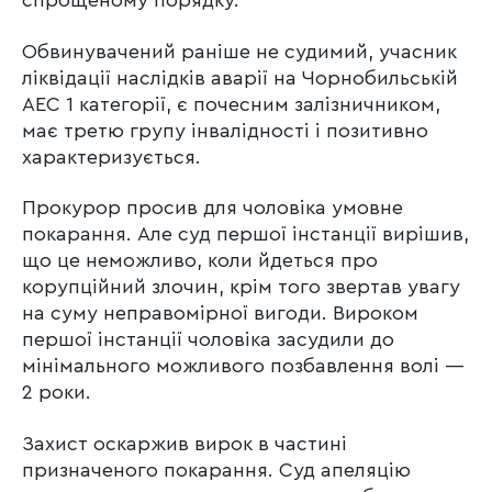
спрощеному порядку.
Обвинувачений раніше не судимий, учасник
ліквідації наслідків аварії на Чорнобильській
АЕС 1 категорії, є почесним залізничником,
має третю групу інвалідності і позитивно
характеризується.
Прокурор просив для чоловіка умовне
покарання. Але суд першої інстанції вирішив,
що це неможливо, коли йдеться про
корупційний злочин, крім того звертав увагу
на суму неправомірної вигоди. Вироком
першої інстанції чоловіка засудили до
мінімального можливого позбавлення волі —
2 роки.
Захист оскаржив вирок в частині
призначеного покарання. Суд апеляцію