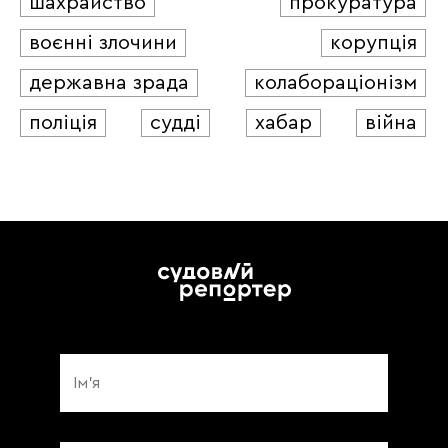
шахрайство
прокуратура
воєнні злочини
корупція
державна зрада
колабораціонізм
поліція
судді
хабар
війна