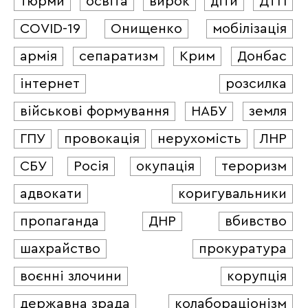
тюрми
освіта
вирок
діти
ДТП
COVID-19
Онищенко
мобілізація
армія
сепаратизм
Крим
Донбас
інтернет
розсилка
військові формування
НАБУ
земля
ГПУ
провокація
нерухомість
ЛНР
СБУ
Росія
окупація
тероризм
адвокати
коригувальники
пропаганда
ДНР
вбивство
шахрайство
прокуратура
воєнні злочини
корупція
державна зрада
колабораціонізм