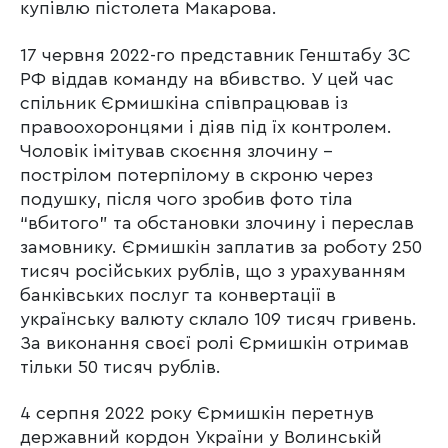
купівлю пістолета Макарова.
17 червня 2022-го представник Генштабу ЗС
РФ віддав команду на вбивство. У цей час
спільник Єрмишкіна співпрацював із
правоохоронцями і діяв під їх контролем.
Чоловік імітував скоєння злочину –
пострілом потерпілому в скроню через
подушку, після чого зробив фото тіла
“вбитого” та обстановки злочину і переслав
замовнику. Єрмишкін заплатив за роботу 250
тисяч російських рублів, що з урахуванням
банківських послуг та конвертації в
українську валюту склало 109 тисяч гривень.
За виконання своєї ролі Єрмишкін отримав
тільки 50 тисяч рублів.
4 серпня 2022 року Єрмишкін перетнув
державний кордон України у Волинській