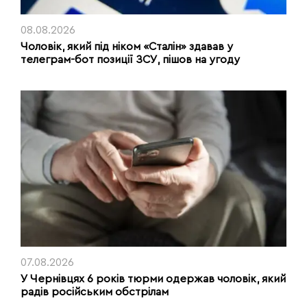
08.08.2026
Чоловік, який під ніком «Сталін» здавав у
телеграм-бот позиції ЗСУ, пішов на угоду
07.08.2026
У Чернівцях 6 років тюрми одержав чоловік, який
радів російським обстрілам