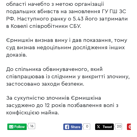
області начебто з метою організації
подальших вбивств на замовлення ГУ ГШ ЗС
РФ. Наступного ранку о 5.43 його затримали
в Ковелі співробітники СБУ.
Єрмишкін визнав вину і дав показання, тому
суд визнав недоцільним дослідження інших
доказів.
До спільника обвинуваченого, який
співпрацював із слідчими у викритті злочину,
застосовано заходи безпеки.
За сукупністю злочинів Єрмишкіна
засуджено до 12 років позбавлення волі з
конфіскцією майна.
16
0
20