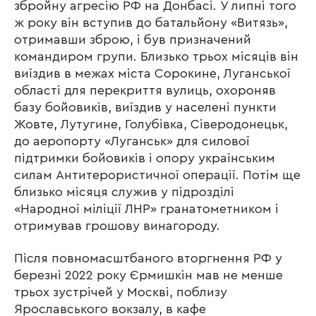
збройну агресію РФ на Донбасі. У липні того
ж року він вступив до батальйону «Витязь»,
отримавши зброю, і був призначений
командиром групи. Близько трьох місяців він
виїздив в межах міста Сорокине, Луганської
області для перекриття вулиць, охороняв
базу бойовиків, виїздив у населені пункти
Жовте, Лутугине, Голубівка, Сіверодонецьк,
до аеропорту «Луганськ» для силової
підтримки бойовиків і опору українським
силам Антитерористичної операції. Потім ще
близько місяця служив у підрозділі
«Народної міліції ЛНР» гранатометником і
отримував грошову винагороду.
Після повномасштбаного вторгнення РФ у
березні 2022 року Єрмишкін мав не менше
трьох зустрічей у Москві, поблизу
Ярославського вокзалу, в кафе