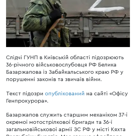
Слідчі ГУНП в Київській області підозрюють
36-річного військовослубовця РФ Белика
Базаржапова із Забайкальського краю РФ у
порушенні законів та звичаїв війни.
Текст підозри
опублікований
на сайті «Офісу
Генпрокурора».
Базаржапов служить старшим механіком 37-ї
окремої мотострілкової бригади та 36-ї
загальновійськової армії ЗС РФ у місті Кяхта