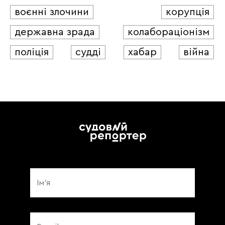
воєнні злочини
корупція
державна зрада
колабораціонізм
поліція
судді
хабар
війна