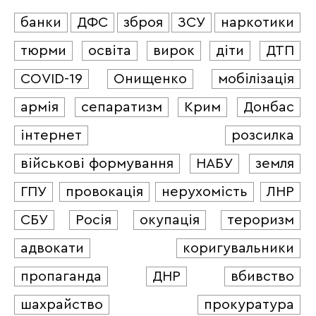
банки
ДФС
зброя
ЗСУ
наркотики
тюрми
освіта
вирок
діти
ДТП
COVID-19
Онищенко
мобілізація
армія
сепаратизм
Крим
Донбас
інтернет
розсилка
військові формування
НАБУ
земля
ГПУ
провокація
нерухомість
ЛНР
СБУ
Росія
окупація
тероризм
адвокати
коригувальники
пропаганда
ДНР
вбивство
шахрайство
прокуратура