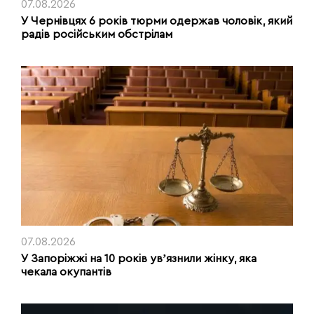
07.08.2026
У Чернівцях 6 років тюрми одержав чоловік, який
радів російським обстрілам
07.08.2026
У Запоріжжі на 10 років увʼязнили жінку, яка
чекала окупантів