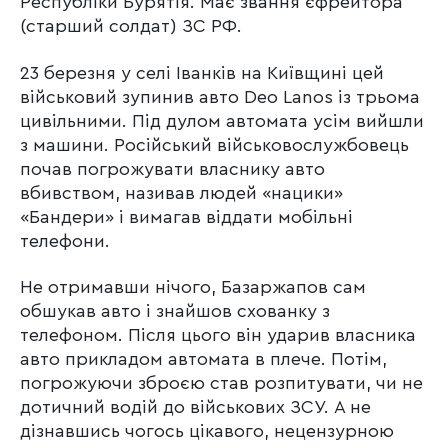
Республіки Бурятія. Має звання єфрейтора
(старший солдат) ЗС РФ.
23 березня у селі Іванків на Київщині цей
військовий зупинив авто Deo Lanos із трьома
цивільними. Під дулом автомата усім вийшли
з машини. Російський військовослужбовець
почав погрожувати власнику авто
вбивством, називав людей «нацики»
«Бандери» і вимагав віддати мобільні
телефони.
Не отримавши нічого, Базаржапов сам
обшукав авто і знайшов схованку з
телефоном. Після цього він ударив власника
авто прикладом автомата в плече. Потім,
погрожуючи зброєю став розпитувати, чи не
дотичний водій до військових ЗСУ. А не
дізнавшись чогось цікавого, нецензурною