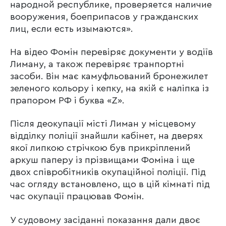
народной республике, проверяется наличие
вооружения, боеприпасов у гражданских
лиц, если есть изымаются».
На відео Фомін перевіряє документи у водіїв
Лиману, а також перевіряє транпортні
засоби. Він має камуфльований бронежилет
зеленого кольору і кепку, на якій є наліпка із
прапором РФ і буква «Z».
Після деокупації місті Лиман у місцевому
відділку поліції знайшли кабінет, на дверях
якої липкою стрічкою був прикріплений
аркуш паперу із прізвищами Фоміна і ще
двох співробітників окупаційної поліції. Під
час огляду встановлено, що в цій кімнаті під
час окупації працював Фомін.
У судовому засіданні показання дали двоє