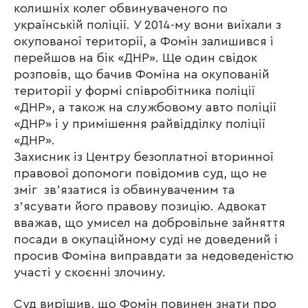
колишніх колег обвинуваченого по
українській поліції. У 2014-му вони виїхали з
окупованої території, а Фомін залишився і
перейшов на бік «ДНР». Ще один свідок
розповів, що бачив Фоміна на окупованій
території у формі співробітника поліції
«ДНР», а також на службовому авто поліції
«ДНР» і у примішення райвідділку поліції
«ДНР».
Захисник із Центру безоплатної вторинної
правової допомоги повідомив суд, що не
зміг звʼязатися із обвинуваченим та
зʼясувати його правову позицію. Адвокат
вважав, що умисел на добровільне зайняття
посади в окупаційному суді не доведений і
просив Фоміна виправдати за недоведеністю
участі у скоєнні злочину.
Суд вирішив, що Фомін повинен знати про