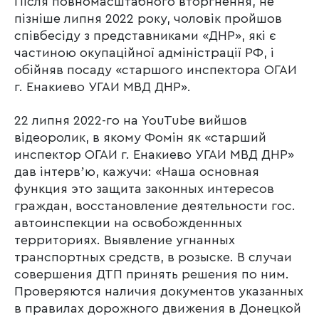
Після повномасштабного вторгнення, не
пізніше липня 2022 року, чоловік пройшов
співбесіду з представниками «ДНР», які є
частиною окупаційної адміністрації РФ, і
обійняв посаду «старшого инспектора ОГАИ
г. Енакиево УГАИ МВД ДНР».
22 липня 2022-го на YouTube вийшов
відеоролик, в якому Фомін як «старший
инспектор ОГАИ г. Енакиево УГАИ МВД ДНР»
дав інтервʼю, кажучи: «Наша основная
функция это защита законных интересов
граждан, восстановление деятельности гос.
автоинспекции на освобожденнных
территориях. Выявление угнанных
транспортных средств, в розыске. В случаи
совершения ДТП принять решения по ним.
Проверяются наличия документов указанных
в правилах дорожного движения в Донецкой