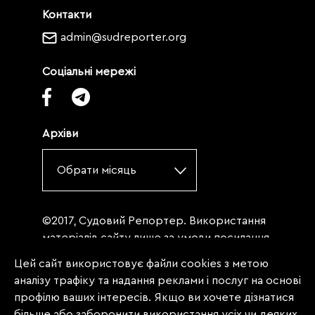
Контакти
admin@sudreporter.org
Соціальні мережі
Архіви
Обрати місяць
©2017, Судовий Репортер. Використання
матеріалів сайту лише за умови посилання
(для інтернет-видань - гіперпосилання) на
Цей сайт використовує файли cookies з метою
«Судовий репортер» не нижче третього
аналізу трафіку та надання реклами і послуг на основі
абзацу. Матеріали, щодо яких міститься
профілю ваших інтересів. Якщо ви хочете дізнатися
заборона на повну републікацію
більше або заборонити використання усіх чи деяких