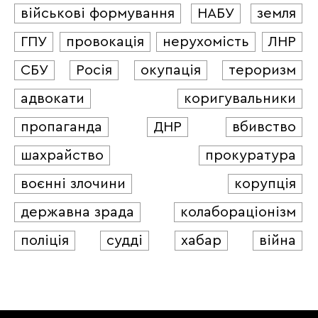
військові формування
НАБУ
земля
ГПУ
провокація
нерухомість
ЛНР
СБУ
Росія
окупація
тероризм
адвокати
коригувальники
пропаганда
ДНР
вбивство
шахрайство
прокуратура
воєнні злочини
корупція
державна зрада
колабораціонізм
поліція
судді
хабар
війна