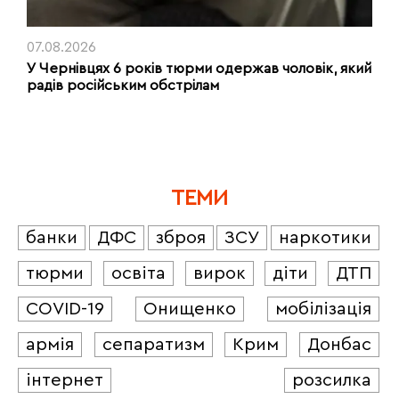
07.08.2026
У Чернівцях 6 років тюрми одержав чоловік, який
радів російським обстрілам
ТЕМИ
банки
ДФС
зброя
ЗСУ
наркотики
тюрми
освіта
вирок
діти
ДТП
COVID-19
Онищенко
мобілізація
армія
сепаратизм
Крим
Донбас
інтернет
розсилка