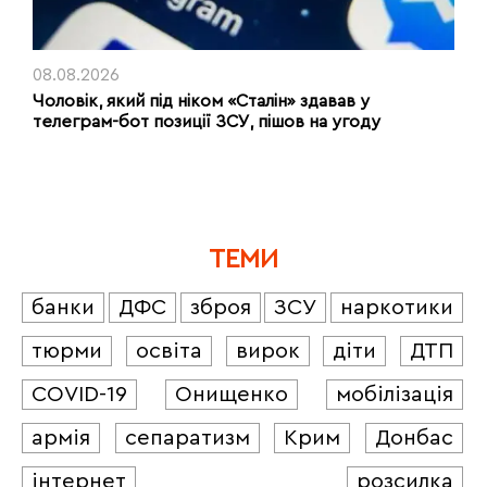
08.08.2026
Чоловік, який під ніком «Сталін» здавав у
телеграм-бот позиції ЗСУ, пішов на угоду
ТЕМИ
банки
ДФС
зброя
ЗСУ
наркотики
тюрми
освіта
вирок
діти
ДТП
COVID-19
Онищенко
мобілізація
армія
сепаратизм
Крим
Донбас
інтернет
розсилка