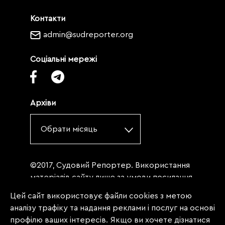
Контакти
admin@sudreporter.org
Соціальні мережі
Архіви
Обрати місяць
©2017, Судовий Репортер. Використання
матеріалів сайту лише за умови посилання
(для інтернет-видань - гіперпосилання) на
Цей сайт використовує файли cookies з метою
«Судовий репортер» не нижче третього
аналізу трафіку та надання реклами і послуг на основі
абзацу. Матеріали, щодо яких міститься
профілю ваших інтересів. Якщо ви хочете дізнатися