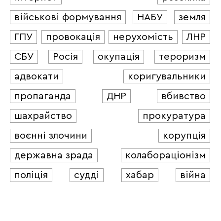
військові формування
НАБУ
земля
ГПУ
провокація
нерухомість
ЛНР
СБУ
Росія
окупація
тероризм
адвокати
коригувальники
пропаганда
ДНР
вбивство
шахрайство
прокуратура
воєнні злочини
корупція
державна зрада
колабораціонізм
поліція
судді
хабар
війна