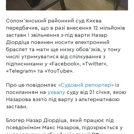
Соломʼянський районний суд Києва
передбачив, що в разі внесення 12 мільйонів
застави і звільнення з-під варти Назар
Діордіца повинен носити електронний
браслет та мати ще низку обовʼзків, у тому
числі утримуватися від спілкування з
підписниками у «Facebook», «Twitter»,
«Telegram» та «YouTube».
Про це повідомляє
«Судовий репортер»
із
посиланням на
ухвалу
суду від 21 січня, якою
Назарова взято під варту з альтернативою
застави.
Блогер Назар Діордіца, який працює під
псевдонімом Макс Назаров, підозрюється у