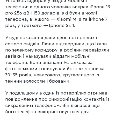
Усталков відібрав у людей мобільні
телефони: в одного чоловіка викрав iPhone 13
pro 256 gB і 150 доларів, які були в чохлі
телефона, в іншого
—
Xiaomi Mi 8 та iPhone 7
plus, у третього
—
Iphone SE 1.
У суді показання дали двоє потерпілих і
семеро свідків. Люди підтвердили, що їхали
по зеленому коридору, а росіяни перевіряли
автівки і наказували віддати мобільні
телефони. Вони впізнали Усталкова за
фотознімками і описували його як чоловіка
30-35 років, невисокого, круглолицого, з
темнии волоссям і бровами.
У подальшому в один із потерпілих отримав
повідомлення про синхронізацію контактів із
викраденим телефоном. Він дізнався, що
його телефон використовується для