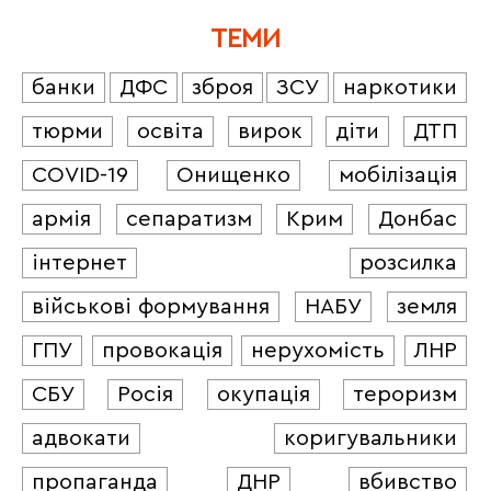
ТЕМИ
банки
ДФС
зброя
ЗСУ
наркотики
тюрми
освіта
вирок
діти
ДТП
COVID-19
Онищенко
мобілізація
армія
сепаратизм
Крим
Донбас
інтернет
розсилка
військові формування
НАБУ
земля
ГПУ
провокація
нерухомість
ЛНР
СБУ
Росія
окупація
тероризм
адвокати
коригувальники
пропаганда
ДНР
вбивство