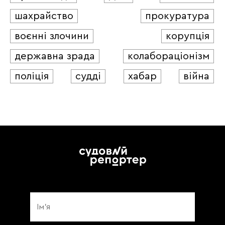
шахрайство
прокуратура
воєнні злочини
корупція
державна зрада
колабораціонізм
поліція
судді
хабар
війна