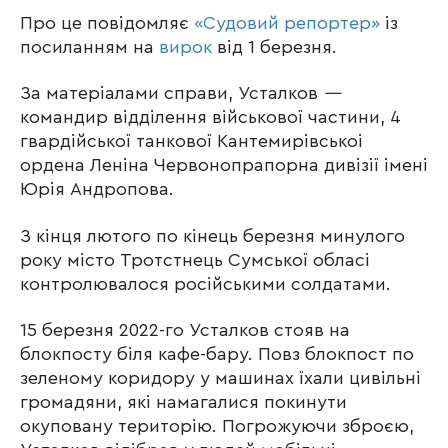
Про це повідомляє
«Судовий репортер»
із
посиланням на
вирок
від 1 березня.
За матеріалами справи, Усталков
—
командир відділення військової частини, 4
гвардійської танкової Кантемирівськоі
ордена Леніна Червонопрапорна дивізії імені
Юрія Андропова.
З кінця лютого по кінець березня минулого
року місто Тротстнець Сумської обласі
контролювалося російськими солдатами.
15 березня 2022-го Усталков стояв на
блокпосту біля кафе-бару. Повз блокпост по
зеленому коридору у машинах їхали цивільні
громадяни, які намагалися покинути
окуповану територію. Погрожуючи зброєю,