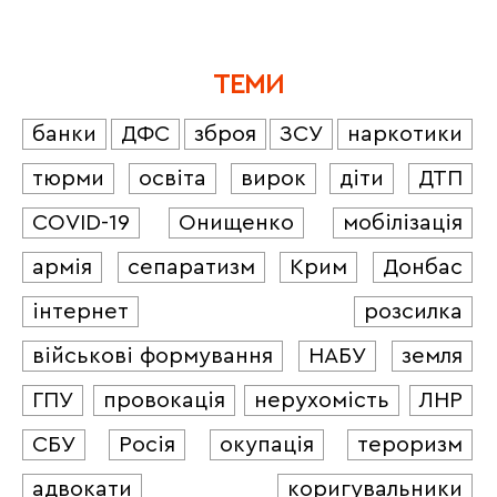
ТЕМИ
банки
ДФС
зброя
ЗСУ
наркотики
тюрми
освіта
вирок
діти
ДТП
COVID-19
Онищенко
мобілізація
армія
сепаратизм
Крим
Донбас
інтернет
розсилка
військові формування
НАБУ
земля
ГПУ
провокація
нерухомість
ЛНР
СБУ
Росія
окупація
тероризм
адвокати
коригувальники