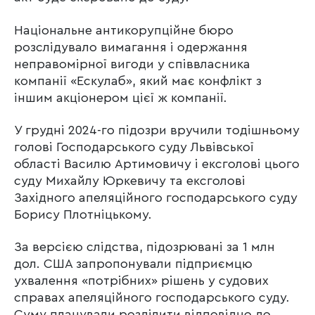
Національне антикорупційне бюро
розслідувало вимагання і одержання
неправомірної вигоди у співвласника
компанії «Ескулаб», який має конфлікт з
іншим акціонером цієї ж компанії.
У грудні 2024-го підозри вручили тодішньому
голові Господарського суду Львівської
області Василю Артимовичу і ексголові цього
суду Михайлу Юркевичу та ексголові
Західного апеляційного господарського суду
Борису Плотніцькому.
За версією слідства, підозрювані за 1 млн
дол. США запропонували підприємцю
ухвалення «потрібних» рішень у судових
справах апеляційного господарського суду.
Суму планували розділити відповідно до