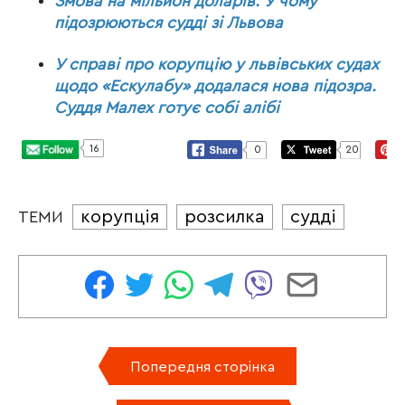
Змова на мільйон доларів. У чому
підозрюються судді зі Львова
У справі про корупцію у львівських судах
щодо «Ескулабу» додалася нова підозра.
Суддя Малех готує собі алібі
16
0
20
корупція
розсилка
судді
ТЕМИ
Попередня сторінка