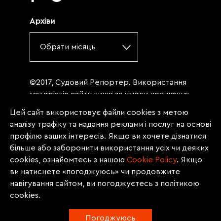
Архіви
Обрати місяць
©2017, Судовий Репортер. Використання
матеріалів сайту лише за умови посилання
(для інтернет-видань - гіперпосилання) на
Цей сайт використовує файли cookies з метою
«Судовий репортер» не нижче третього
аналізу трафіку та надання реклами і послуг на основі
абзацу. Матеріали, щодо яких міститься
профілю ваших інтересів. Якщо ви хочете дізнатися
заборона на повну републікацію
більше або заборонити використання усіх чи деяких
(передрук, копіювання, відтворення або
cookies, ознайомтесь з нашою
Сookie Policy
. Якщо
інше використання), заборонено
ви натиснете «погоджуюсь» чи продовжите
передруковувати без згоди редакції.
навігування сайтом, ви погоджуєтесь з політикою
Матеріали з позначкою PROMOTED, ЗА
cookies.
ПІДТРИМКИ, * публікуються на правах
реклами.
Погоджуюсь