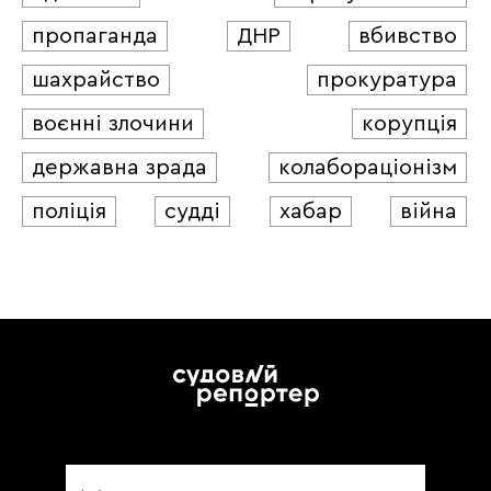
пропаганда
ДНР
вбивство
шахрайство
прокуратура
воєнні злочини
корупція
державна зрада
колабораціонізм
поліція
судді
хабар
війна