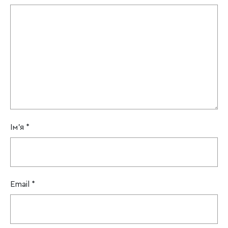
Ім'я
*
Email
*