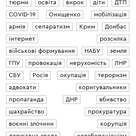
тюрми
освіта
вирок
діти
ДТП
COVID-19
Онищенко
мобілізація
армія
сепаратизм
Крим
Донбас
інтернет
розсилка
військові формування
НАБУ
земля
ГПУ
провокація
нерухомість
ЛНР
СБУ
Росія
окупація
тероризм
адвокати
коригувальники
пропаганда
ДНР
вбивство
шахрайство
прокуратура
воєнні злочини
корупція
державна зрада
колабораціонізм