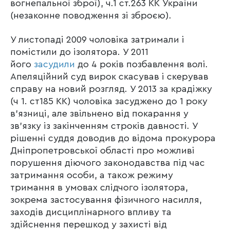
вогнепальної зброї), ч.1 ст.263 КК України
(незаконне поводження зі зброєю).
У листопаді 2009 чоловіка затримали і
помістили до ізолятора. У 2011
його
засудили
до 4 років позбавлення волі.
Апеляційний суд вирок скасував і скерував
справу на новий розгляд. У 2013 за крадіжку
(ч 1. ст185 КК) чоловіка засуджено до 1 року
в’язниці, але звільнено від покарання у
зв’язку із закінченням строків давності. У
рішенні суддя доводив до відома прокурора
Дніпропетровської області про можливі
порушення діючого законодавства під час
затримання особи, а також режиму
тримання в умовах слідчого ізолятора,
зокрема застосування фізичного насилля,
заходів дисциплінарного впливу та
здійснення перешкод у захисті від