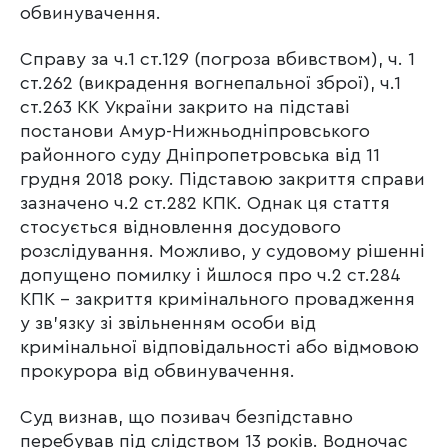
обвинувачення.
Справу за ч.1 ст.129 (погроза вбивством), ч. 1
ст.262 (викрадення вогнепальної зброї), ч.1
ст.263 КК України закрито на підставі
постанови Амур-Нижньодніпровського
районного суду Дніпропетровська від 11
грудня 2018 року. Підставою закриття справи
зазначено ч.2 ст.282 КПК. Однак ця стаття
стосується відновлення досудового
розслідування. Можливо, у судовому рішенні
допущено помилку і йшлося про ч.2 ст.284
КПК – закриття кримінального провадження
у зв’язку зі звільненням особи від
кримінальної відповідальності або відмовою
прокурора від обвинувачення.
Суд визнав, що позивач безпідставно
перебував під слідством 13 років. Водночас