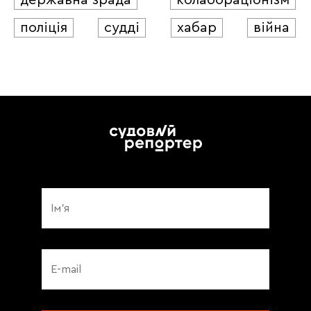
поліція
судді
хабар
війна