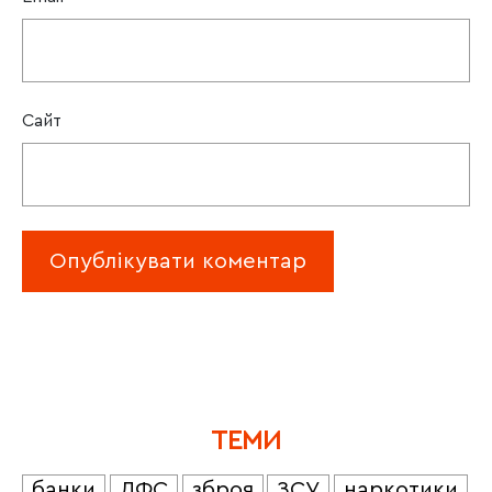
Сайт
ТЕМИ
банки
ДФС
зброя
ЗСУ
наркотики