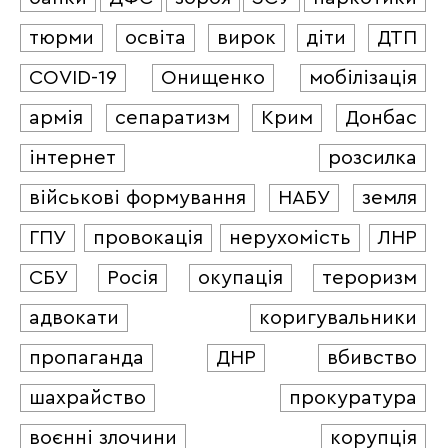
тюрми
освіта
вирок
діти
ДТП
COVID-19
Онищенко
мобілізація
армія
сепаратизм
Крим
Донбас
інтернет
розсилка
військові формування
НАБУ
земля
ГПУ
провокація
нерухомість
ЛНР
СБУ
Росія
окупація
тероризм
адвокати
коригувальники
пропаганда
ДНР
вбивство
шахрайство
прокуратура
воєнні злочини
корупція