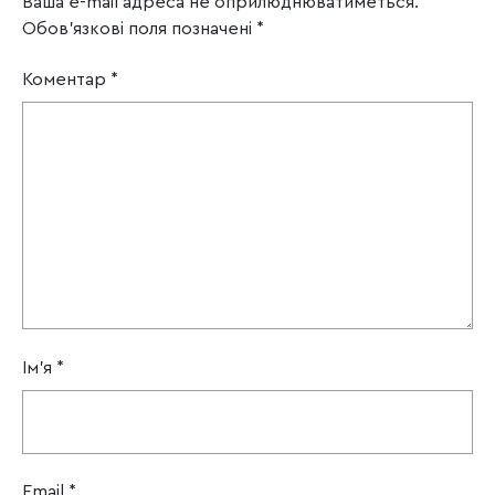
Ваша e-mail адреса не оприлюднюватиметься.
Обов’язкові поля позначені
*
Коментар
*
Ім'я
*
Email
*