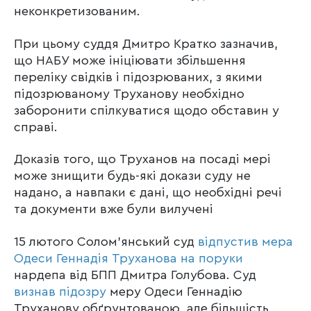
неконкретизованим.
При цьому суддя Дмитро Кратко зазначив,
що НАБУ може ініціювати збільшення
переліку свідків і підозрюваних, з якими
підозрюваному Труханову необхідно
заборонити спілкуватися щодо обставин у
справі.
Доказів того, що Труханов на посаді мері
може знищити будь-які докази суду не
надано, а навпаки є дані, що необхідні речі
та документи вже були вилучені
15 лютого Солом’янський суд
відпустив мера
Одеси Геннадія Труханова на поруки
нардепа від БПП Дмитра Голубова. Суд
визнав підозру
меру Одеси Геннадію
Труханову обґрунтованою, але більшість