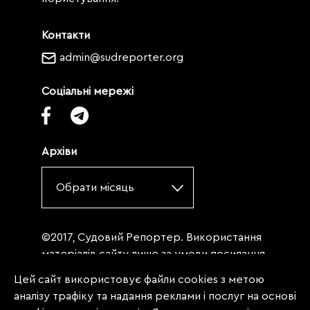
Контакти
admin@sudreporter.org
Соціальні мережі
Архіви
Обрати місяць
©2017, Судовий Репортер. Використання
матеріалів сайту лише за умови посилання
(для інтернет-видань - гіперпосилання) на
Цей сайт використовує файли cookies з метою
«Судовий репортер» не нижче третього
аналізу трафіку та надання реклами і послуг на основі
абзацу. Матеріали, щодо яких міститься