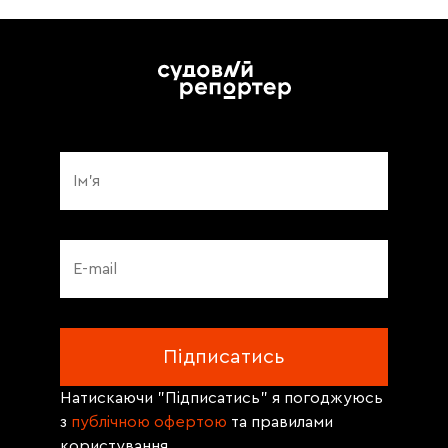
Натискаючи "Підписатись" я погоджуюсь
з
публічною офертою
та правилами
користування.