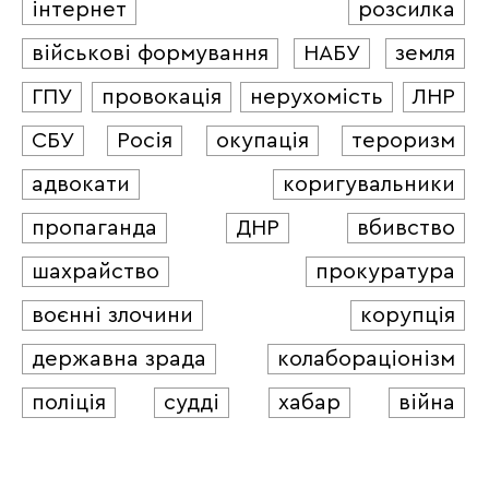
інтернет
розсилка
військові формування
НАБУ
земля
ГПУ
провокація
нерухомість
ЛНР
СБУ
Росія
окупація
тероризм
адвокати
коригувальники
пропаганда
ДНР
вбивство
шахрайство
прокуратура
воєнні злочини
корупція
державна зрада
колабораціонізм
поліція
судді
хабар
війна