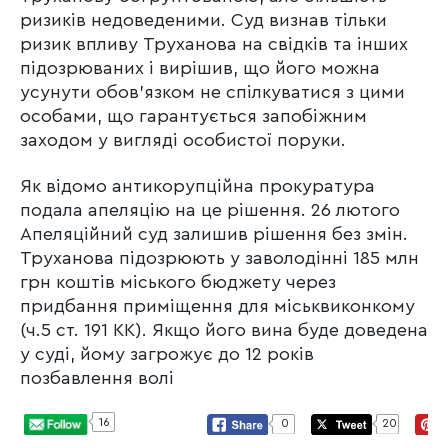
ризиків недоведеними. Суд визнав тільки
ризик впливу Труханова на свідків та інших
підозрюваних і вирішив, що його можна
усунути обов’язком не спілкуватися з цими
особами, що гарантується запобіжним
заходом у вигляді особистої поруки.
Як відомо антикорупційна прокуратура
подала апеляцію на це рішення. 26 лютого
Апеляційний суд залишив рішення без змін.
Труханова підозрюють у заволодінні 185 млн
грн коштів міського бюджету через
придбання приміщення для міськвиконкому
(ч.5 ст. 191 КК). Якщо його вина буде доведена
у суді, йому загрожує до 12 років
позбавлення волі
16
0
20