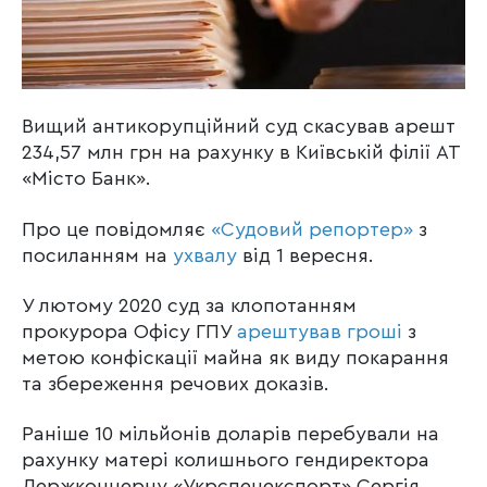
Вищий антикорупційний суд скасував арешт
234,57 млн грн на рахунку в Київській філії АТ
«Місто Банк».
Про це повідомляє
«Судовий репортер»
з
посиланням на
ухвалу
від 1 вересня.
У лютому 2020 суд за клопотанням
прокурора Офісу ГПУ
арештував гроші
з
метою конфіскації майна як виду покарання
та збереження речових доказів.
Раніше 10 мільйонів доларів перебували на
рахунку матері колишнього гендиректора
Держконцерну «Укрспецекспорт» Сергія