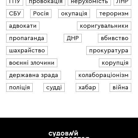
ГПУ
провокація
нерухомість
ЛНР
СБУ
Росія
окупація
тероризм
адвокати
коригувальники
пропаганда
ДНР
вбивство
шахрайство
прокуратура
воєнні злочини
корупція
державна зрада
колабораціонізм
поліція
судді
хабар
війна