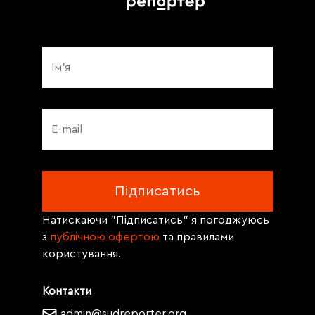
Натискаючи "Підписатись" я погоджуюсь
з
публічною офертою
та правилами
користування.
Контакти
admin@sudreporter.org