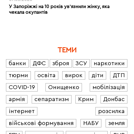
У Запоріжжі на 10 років увʼязнили жінку, яка
чекала окупантів
ТЕМИ
банки
ДФС
зброя
ЗСУ
наркотики
тюрми
освіта
вирок
діти
ДТП
COVID-19
Онищенко
мобілізація
армія
сепаратизм
Крим
Донбас
інтернет
розсилка
військові формування
НАБУ
земля