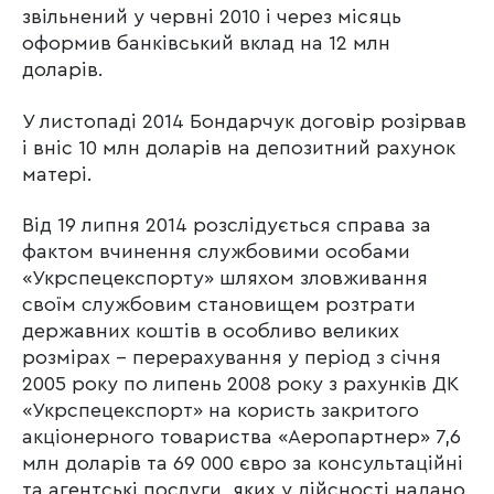
звільнений у червні 2010 і через місяць
оформив банківський вклад на 12 млн
доларів.
У листопаді 2014 Бондарчук договір розірвав
і вніс 10 млн доларів на депозитний рахунок
матері.
Від 19 липня 2014 розслідується справа за
фактом вчинення службовими особами
«Укрспецекспорту» шляхом зловживання
своїм службовим становищем розтрати
державних коштів в особливо великих
розмірах – перерахування у період з січня
2005 року по липень 2008 року з рахунків ДК
«Укрспецекспорт» на користь закритого
акціонерного товариства «Аеропартнер» 7,6
млн доларів та 69 000 євро за консультаційні
та агентські послуги, яких у дійсності надано