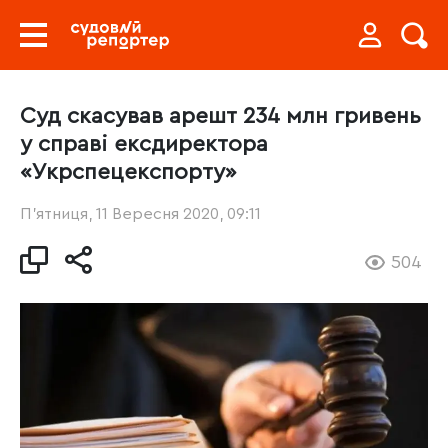
Суд скасував арешт 234 млн гривень
у справі ексдиректора
«Укрспецекспорту»
П’ятниця, 11 Вересня 2020, 09:11
504