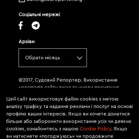
Соціальні мережі
Архіви
Обрати місяць
©2017, Судовий Репортер. Використання
матеріалів сайту лише за умови посилання
(для інтернет-видань - гіперпосилання) на
Цей сайт використовує файли cookies з метою
«Судовий репортер» не нижче третього
аналізу трафіку та надання реклами і послуг на основі
абзацу. Матеріали, щодо яких міститься
профілю ваших інтересів. Якщо ви хочете дізнатися
заборона на повну републікацію
більше або заборонити використання усіх чи деяких
(передрук, копіювання, відтворення або
cookies, ознайомтесь з нашою
Сookie Policy
. Якщо
інше використання), заборонено
ви натиснете «погоджуюсь» чи продовжите