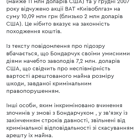
(майже 11 млн доларів США) та у грудні 2007
року відчужено акції ВАТ «Київоблгаз» на
суму 10,09 млн грн (близько 2 млн доларів
США). Це нібито вказує на законність
походження коштів.
Із тексту повідомлення про підозру
вбачається, що Бондарчук своїми умисними
діями начебто заволодів 7,2 млн. доларів
США, що свідчить про неспівмірність
вартості арештованого майна розміру
шкоди, завданої кримінальним
правопорушенням.
Інші особи, яким інкриміновано вчинення
злочинів у змові з Бондарчуком , у зв’язку із
закінченням строків давності, звільнені від
кримінальної відповідальності зі скасуванням
арешту їх майна.