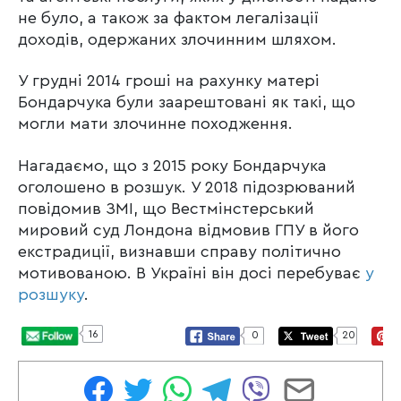
не було, а також за фактом легалізації
доходів, одержаних злочинним шляхом.
У грудні 2014 гроші на рахунку матері
Бондарчука були заарештовані як такі, що
могли мати злочинне походження.
Нагадаємо, що з 2015 року Бондарчука
оголошено в розшук. У 2018 підозрюваний
повідомив ЗМІ, що Вестмінстерський
мировий суд Лондона відмовив ГПУ в його
екстрадиції, визнавши справу політично
мотивованою. В Україні він досі перебуває
у
розшуку
.
16
0
20