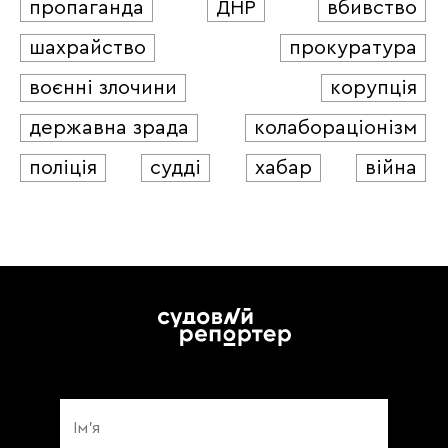
пропаганда
ДНР
вбивство
шахрайство
прокуратура
воєнні злочини
корупція
державна зрада
колабораціонізм
поліція
судді
хабар
війна