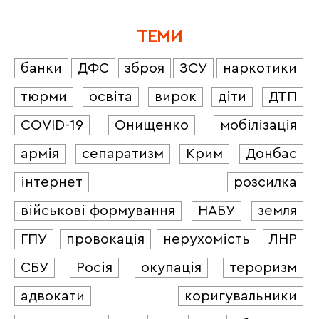
ТЕМИ
банки
ДФС
зброя
ЗСУ
наркотики
тюрми
освіта
вирок
діти
ДТП
COVID-19
Онищенко
мобілізація
армія
сепаратизм
Крим
Донбас
інтернет
розсилка
військові формування
НАБУ
земля
ГПУ
провокація
нерухомість
ЛНР
СБУ
Росія
окупація
тероризм
адвокати
коригувальники