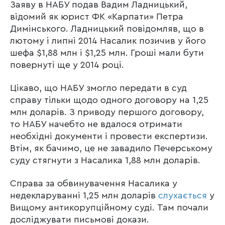
Заяву в НАБУ подав Вадим Ладницький,
відомий як юрист ФК «Карпати» Петра
Димінського. Ладницький повідомляв, що в
лютому і липні 2014 Насалик позичив у його
шефа $1,88 млн і $1,25 млн. Гроші мали бути
повернуті ще у 2014 році.
Цікаво, що НАБУ змогло передати в суд
справу тільки щодо одного договору на 1,25
млн доларів. З приводу першого договору,
то НАБУ начебто не вдалося отримати
необхідні документи і провести експертизи.
Втім, як бачимо, це не завадило Печерському
суду стягнути з Насалика 1,88 млн доларів.
Справа за обвинувачення Насалика у
недекларуванні 1,25 млн доларів
слухається
у
Вищому антикорупційному суді. Там почали
досліджувати письмові докази.