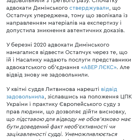
задовольнили з третього разу. Спочатку
адвокати Димінського
стверджували
, що
Остапчук упереджена, тому що зволікала із
направленням матеріалів на експертизу і
допустила зникнення автентичних доказів.
У березні 2020 адвокати Димінського
намагалися відвести Остапчук через те, що
їй і Насалику надають послуги представники
адвокатського об’єднання
«АВЕР ЛЄКС»
. Але
відвід знову не задовольнили.
У квітні суддя Литвинова нарешті
відвід
задовольнила
, зіславшись на положення ЦПК
України і практику Європейського суду з
прав людини, що дозволяє дійти висновку,
що
підставою для відводу не обов’язково має
бути доведений факт необ’єктивності чи
зацікавленості судді. Унеможливлюється