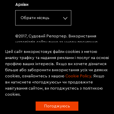
Архіви
Обрати місяць
©2017, Судовий Репортер. Використання
матеріалів сайту лише за умови посилання
(для інтернет-видань - гіперпосилання) на
Цей сайт використовує файли cookies з метою
«Судовий репортер» не нижче третього
аналізу трафіку та надання реклами і послуг на основі
абзацу. Матеріали, щодо яких міститься
профілю ваших інтересів. Якщо ви хочете дізнатися
заборона на повну републікацію
більше або заборонити використання усіх чи деяких
(передрук, копіювання, відтворення або
cookies, ознайомтесь з нашою
Сookie Policy
. Якщо
інше використання), заборонено
ви натиснете «погоджуюсь» чи продовжите
передруковувати без згоди редакції.
навігування сайтом, ви погоджуєтесь з політикою
Матеріали з позначкою PROMOTED, ЗА
cookies.
ПІДТРИМКИ, * публікуються на правах
реклами.
Погоджуюсь