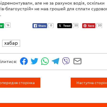
відремонтували, але не за рахунок водія, оскільки
ів-благоустрій» не мав грошей для сплати судово
.
16
0
20
20
хабар
И
ілитися:
опередня сторінка
Наступна сторін