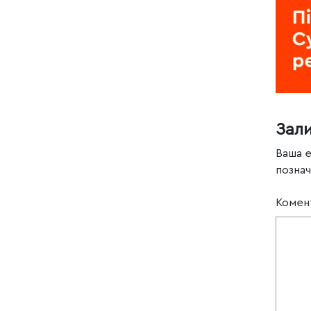
Зал
Ваша 
позна
Комен