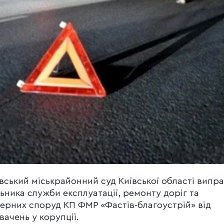
вський міськрайонний суд Київської області випр
ьника служби експлуатації, ремонту доріг та
ерних споруд КП ФМР «Фастів-благоустрій» від
вачень у корупції.