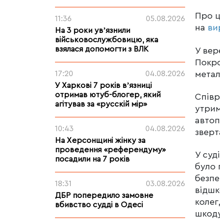
Про 
11:36
05.08.2026
на
ви
На 3 роки увʼязнили
військовослужбовицю, яка
взялася допомогти з ВЛК
У вер
Покро
метал
17:20
04.08.2026
У Харкові 7 років вʼязниці
отримав ютуб-блогер, який
Співр
агітував за «русскій мір»
утрим
автоп
10:43
04.08.2026
зверт
На Херсонщині жінку за
проведення «референдуму»
У суд
посадили на 7 років
було 
безпе
18:31
03.08.2026
відшк
ДБР попередило замовне
колег
вбивство судді в Одесі
шкоду