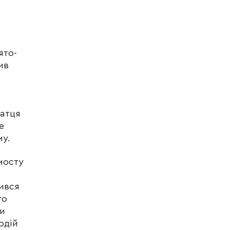
ято-
ив
ватця
е
му.
мосту
дився
го
ши
одій