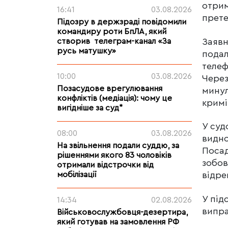
отрим
16:41
03.08.2026
прете
Підозру в держзраді повідомили
командиру роти БпЛА, який
Заявн
створив телеграм-канал «За
русь матушку»
подал
телеф
10:00
03.08.2026
Через
Позасудове врегулювання
минул
конфліктів (медіація): чому це
кримі
вигідніше за суд*
У суд
08:00
03.08.2026
видно
На звільнення подали суддю, за
Посад
рішеннями якого 83 чоловіків
зобов
отримали відстрочки від
мобілізації
відре
У під
14:34
02.08.2026
випра
Військовослужбовця-дезертира,
який готував на замовлення РФ