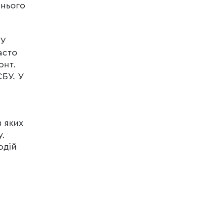
 нього
 У
асто
онт.
СБУ. У
 яких
у.
одій