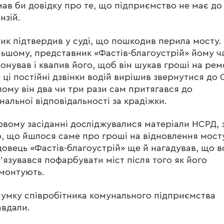
ав би довідку про те, що підприємство не має до
нзій.
ик підтвердив у суді, що пошкодив перила мосту.
ьшому, представник «Фастів-благоустрій» йому ч
онував і квапив його, щоб він шукав гроші на рем
 ці постійні дзвінки водій вирішив звернутися до 
ому він два чи три рази сам притягався до
нальної відповідальності за крадіжки.
овому засіданні досліджувалися матеріали НСРД, з
, що йшлося саме про гроші на відновлення мост
овець «Фастів-благоустрій» ще й нагадував, що в
ʼязувався пофарбувати міст після того як його
монтують.
сумку співробітника комунального підприємства
вдали.