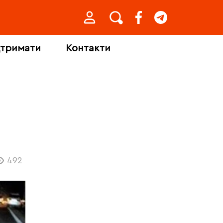
дтримати
Контакти
492