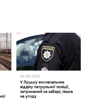
06.08.2026
У Луцьку ексначальник
відділу патрульної поліції,
затриманий на хабарі, пішов
ної
на угоду