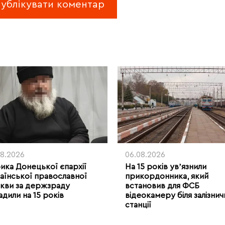
08.2026
06.08.2026
рика Донецької єпархії
На 15 років увʼязнили
аїнської православної
прикордонника, який
кви за держзраду
встановив для ФСБ
адили на 15 років
відеокамеру біля залізнич
станції