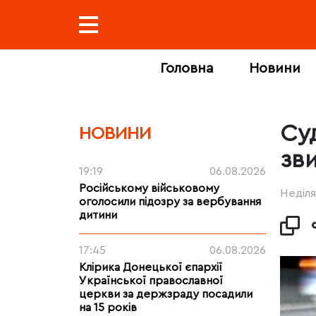
Головна
Новини
Су
НОВИНИ
зв
19:19
06.08.2026
Російському військовому
Неділя
оголосили підозру за вербування
дитини
17:45
06.08.2026
Клірика Донецької єпархії
Української православної
церкви за держзраду посадили
на 15 років