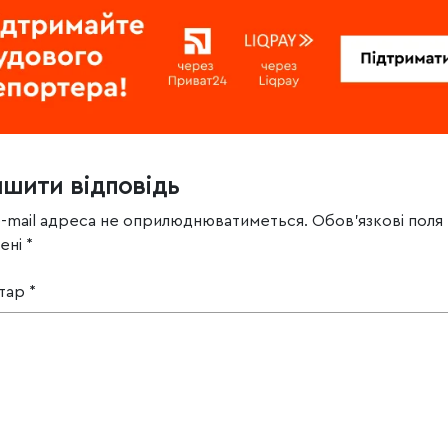
ишити відповідь
e-mail адреса не оприлюднюватиметься.
Обов’язкові поля
чені
*
тар
*