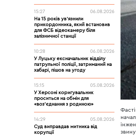
15:27
06.08.2026
На 15 років увʼязнили
прикордонника, який встановив
для ФСБ відеокамеру біля
залізничної станції
10:28
06.08.2026
У Луцьку ексначальник відділу
патрульної поліції, затриманий на
хабарі, пішов на угоду
15:15
05.08.2026
У Херсоні коригувальник
проситься на обмін для
«возʼєднання з родиною»
Фасті
начал
14:29
05.08.2026
інжен
Суд виправдав митника від
звину
корупції