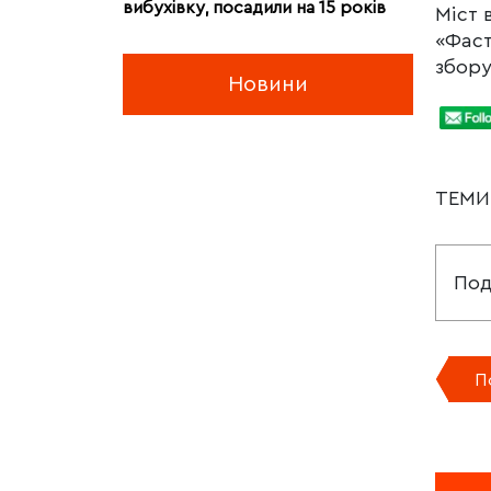
вибухівку, посадили на 15 років
Міст 
«Фаст
збору
Новини
ТЕМ
Под
П