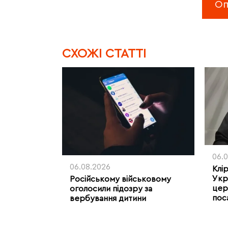
CХОЖІ СТАТТІ
06.
06.08.2026
Клі
Укр
Російському військовому
цер
оголосили підозру за
пос
вербування дитини