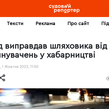
Тексти
Реклама
Про сайт
Пі
д виправдав шляховика від
инувачень у хабарництві
, 1 Жовтня 2023, 11:00