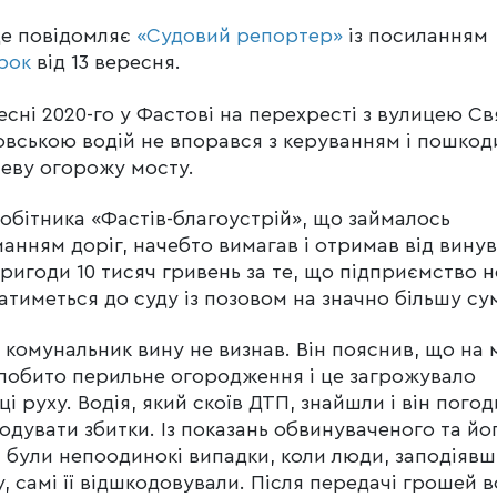
це повідомляє
«Судовий репортер»
із посиланням
рок
від 13 вересня.
есні 2020-го у Фастові на перехресті з вулицею Св
вською водій не впорався з керуванням і пошкод
еву огорожу мосту.
обітника «Фастів-благоустрій», що займалось
анням доріг, начебто вимагав і отримав від вину
ригоди 10 тисяч гривень за те, що підприємство н
атиметься до суду із позовом на значно більшу су
і комунальник вину не визнав. Він пояснив, що на 
побито перильне огородження і це загрожувало
ці руху. Водія, який скоїв ДТП, знайшли і він пого
одувати збитки. Із показань обвинуваченого та йо
, були непоодинокі випадки, коли люди, заподіяв
, самі її відшкодовували. Після передачі грошей в