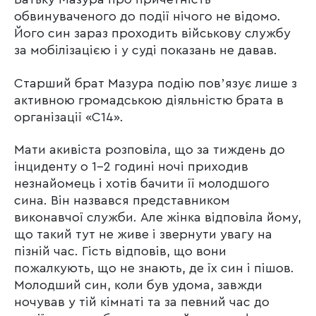
обвинуваченого до події нічого не відомо.
Його син зараз проходить військову службу
за мобілізацією і у суді показань не давав.
Старший брат Мазура подію повʼязує лише з
активною громадською діяльністю брата в
організації «С14».
Мати акивіста розповіла, що за тиждень до
інциденту о 1-2 годині ночі приходив
незнайомець і хотів бачити її молодшого
сина. Він назвався представником
виконавчої служби. Але жінка відповіла йому,
що такий тут не живе і звернути увагу на
пізній час. Гість відповів, що вони
пожалкують, що не знають, де їх син і пішов.
Молодший син, коли був удома, завжди
ночував у тій кімнаті та за певний час до