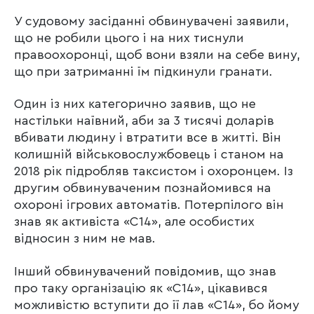
У судовому засіданні обвинувачені заявили,
що не робили цього і на них тиснули
правоохоронці, щоб вони взяли на себе вину,
що при затриманні їм підкинули гранати.
Один із них категорично заявив, що не
настільки наївний, аби за 3 тисячі доларів
вбивати людину і втратити все в житті. Він
колишній військовослужбовець і станом на
2018 рік підробляв таксистом і охоронцем. Із
другим обвинуваченим познайомився на
охороні ігрових автоматів. Потерпілого він
знав як активіста «С14», але особистих
відносин з ним не мав.
Інший обвинувачений повідомив, що знав
про таку організацію як «С14», цікавився
можливістю вступити до її лав «С14», бо йому