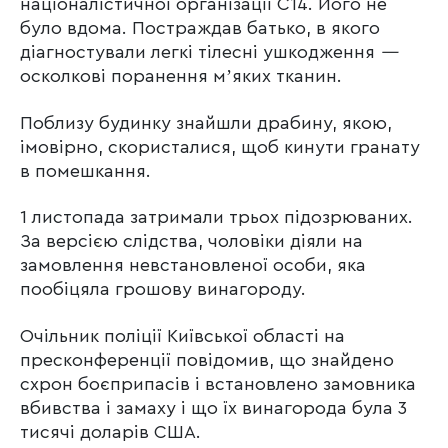
націоналістичної організації С14. Його не
було вдома. Постраждав батько, в якого
діагностували легкі тілесні ушкодження
—
осколкові поранення мʼяких тканин.
Поблизу будинку знайшли драбину, якою,
імовірно, скористалися, щоб кинути гранату
в помешкання.
1 листопада затримали трьох підозрюваних.
За версією слідства, чоловіки діяли на
замовлення невстановленої особи, яка
пообіцяла грошову винагороду.
Очільник поліції Київської області на
пресконференції повідомив, що знайдено
схрон боєприпасів і встановлено замовника
вбивства і замаху і що їх винагорода була 3
тисячі доларів США.