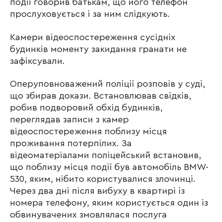
події говорив батькам, що його телефон
прослуховується і за ним слідкують.
Камери відеоспостереження сусідніх
будинків моменту закидання гранати не
зафіксували.
Оперуповноважений поліції розповів у суді,
що збирав докази. Встановлював свідків,
робив подворовий обхід будинків,
переглядав записи з камер
відеоспостереження поблизу місця
проживання потерпілих. За
відеоматеріалами поліцейський встановив,
що поблизу місця події був автомобіль BMW-
530, яким, нібито користувалися злочинці.
Через два дні після вибуху в квартирі із
номера телефону, яким користується один із
обвинувачених змовлялася послуга