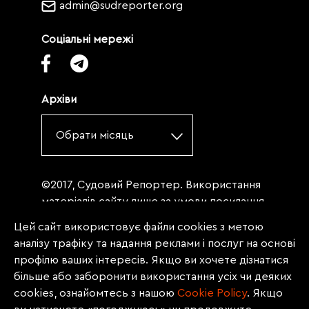
admin@sudreporter.org
Соціальні мережі
Архіви
Обрати місяць
©2017, Судовий Репортер. Використання
матеріалів сайту лише за умови посилання
(для інтернет-видань - гіперпосилання) на
Цей сайт використовує файли cookies з метою
«Судовий репортер» не нижче третього
аналізу трафіку та надання реклами і послуг на основі
абзацу. Матеріали, щодо яких міститься
профілю ваших інтересів. Якщо ви хочете дізнатися
заборона на повну републікацію
більше або заборонити використання усіх чи деяких
(передрук, копіювання, відтворення або
cookies, ознайомтесь з нашою
Сookie Policy
. Якщо
інше використання), заборонено