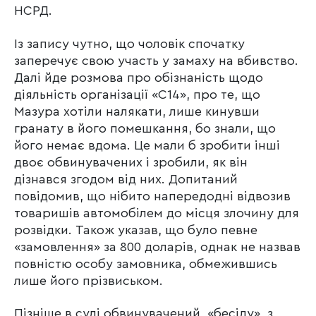
НСРД.
Із запису чутно, що чоловік спочатку
заперечує свою участь у замаху на вбивство.
Далі йде розмова про обізнаність щодо
діяльність організації «С14», про те, що
Мазура хотіли налякати, лише кинувши
гранату в його помешкання, бо знали, що
його немає вдома. Це мали б зробити інші
двоє обвинувачених і зробили, як він
дізнався згодом від них. Допитаний
повідомив, що нібито напередодні відвозив
товаришів автомобілем до місця злочину для
розвідки. Також указав, що було певне
«замовлення» за 800 доларів, однак не назвав
повністю особу замовника, обмежившись
лише його прізвиськом.
Пізніше в суді обвинувачений, «бесіду», з