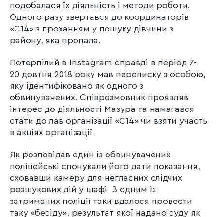
подобалася їх діяльність і методи роботи.
Одного разу звертався до координаторів
«С14» з проханням у пошуку дівчини з
району, яка пропала.
Потерпілий в Instagram справді в період 7-
20 довтня 2018 року мав переписку з особою,
яку ідентифіковано як одного з
обвинувачених. Співрозмовник проявляв
інтерес до діяльності Мазура та намагався
стати до лав організації «С14» чи взяти участь
в акціях організації.
Як розповідав один із обвинувачених
поліцейські спонукали його дати показання,
сховавши камеру для негласних слідчих
розшукових дій у шафі. З одним із
затриманих поліції таки вдалося провести
таку «бесіду», результат якої надано суду як