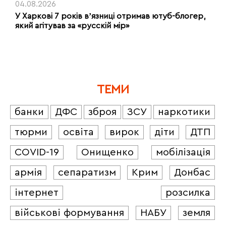
04.08.2026
У Харкові 7 років вʼязниці отримав ютуб-блогер,
який агітував за «русскій мір»
ТЕМИ
банки
ДФС
зброя
ЗСУ
наркотики
тюрми
освіта
вирок
діти
ДТП
COVID-19
Онищенко
мобілізація
армія
сепаратизм
Крим
Донбас
інтернет
розсилка
військові формування
НАБУ
земля