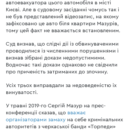
автоевакуатора цього автомобіля в місті
Києві. Але в судовому засіданні чомусь так і
не був представлений відеозапис, на якому
зафіксовано це авто біля квартири Мазурів,
тому цей факт не вважається встановленим.
Суд визнав, що слідчі дії із обвинуваченими
проводилися із численними порушеннями і
визнав зібрані докази недопустимими.
Водночас такі докази однаково не свідчили
про приченість затриманих до злочину.
Усіх трьох виправдали за недоведеністю їх
винуватості.
У травні 2019-го Сергій Мазур на прес-
конференції сказав, що
вважає
організаторами замаху
на себе кримінальних
авторитетів з черкаської банди «Торпеди»