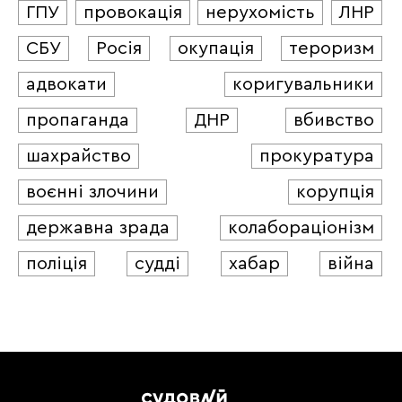
ГПУ
провокація
нерухомість
ЛНР
СБУ
Росія
окупація
тероризм
адвокати
коригувальники
пропаганда
ДНР
вбивство
шахрайство
прокуратура
воєнні злочини
корупція
державна зрада
колабораціонізм
поліція
судді
хабар
війна