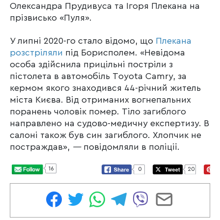
Олександра Прудивуса та Ігоря Плекана на
прізвисько «Пуля».
У липні 2020-го стало відомо, що
Плекана
розстріляли
під Борисполем. «Невідома
особа здійснила прицільні постріли з
пістолета в автомобіль Тoyota Сamry, за
кермом якого знаходився 44-річний житель
міста Києва. Від отриманих вогнепальних
поранень чоловік помер. Тіло загиблого
направлено на судово-медичну експертизу. В
салоні також був син загиблого. Хлопчик не
постраждав»,
—
повідомляли в поліції.
16
0
20