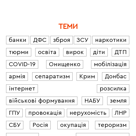
ТЕМИ
банки
ДФС
зброя
ЗСУ
наркотики
тюрми
освіта
вирок
діти
ДТП
COVID-19
Онищенко
мобілізація
армія
сепаратизм
Крим
Донбас
інтернет
розсилка
військові формування
НАБУ
земля
ГПУ
провокація
нерухомість
ЛНР
СБУ
Росія
окупація
тероризм