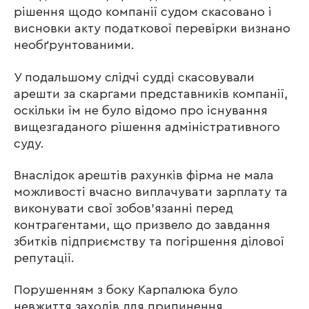
рішення щодо компанії судом скасовано і
висновки акту податкової перевірки визнано
необґрунтованими.
У подальшому слідчі судді скасовували
арешти за скаргами представників компанії,
оскільки їм не було відомо про існування
вищезгаданого рішення адміністративного
суду.
Внаслідок арештів рахунків фірма не мала
можливості вчасно виплачувати зарплату та
виконувати свої зобов’язанні перед
контрагентами, що призвело до завдання
збитків підприємству та погіршення ділової
репутації.
Порушенням з боку Карпалюка було
невжиття заходів для припинення