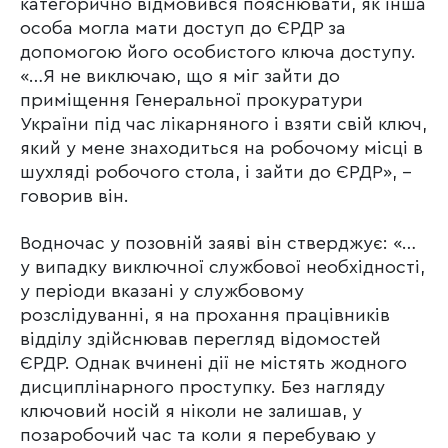
категорично відмовився пояснювати, як інша
особа могла мати доступ до ЄРДР за
допомогою його особистого ключа доступу.
«…Я не виключаю, що я міг зайти до
приміщення Генеральної прокуратури
України під час лікарняного і взяти свій ключ,
який у мене знаходиться на робочому місці в
шухляді робочого стола, і зайти до ЄРДР», –
говорив він.
Водночас у позовній заяві він стверджує: «…
у випадку виключної службової необхідності,
у періоди вказані у службовому
розслідуванні, я на прохання працівників
відділу здійснював перегляд відомостей
ЄРДР. Однак вчинені дії не містять жодного
дисциплінарного проступку. Без нагляду
ключовий носій я ніколи не залишав, у
позаробочий час та коли я перебуваю у