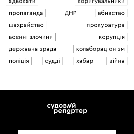
адвокати
коригувальники
пропаганда
ДНР
вбивство
шахрайство
прокуратура
воєнні злочини
корупція
державна зрада
колабораціонізм
поліція
судді
хабар
війна