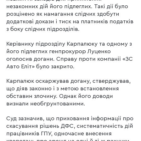
незаконних дій його підлеглих. Такі дії було
розцінено як намагання слідчих здобути
додаткові докази і тиск на платників податків
з боку слідчих підрозділів.
Керівнику підрозділу Карпалюку та одному з
його підлеглих генпрокурор Луценко
оголосив догани. Справу проти компанії «ЗС
Авто Еліт» було закрито.
Карпалюк оскаржував догану, стверджував,
що діяв законно і з метою встановлення
обставин злочину. Однак його доводи
визнали необгрунтованими.
Суд зазначив, що приховання інформації про
скасування рішень ДФС, систематичність дій
працівників ГПУ, одночасне внесення
клопотань про арешт на одні й ті ж рахунки,