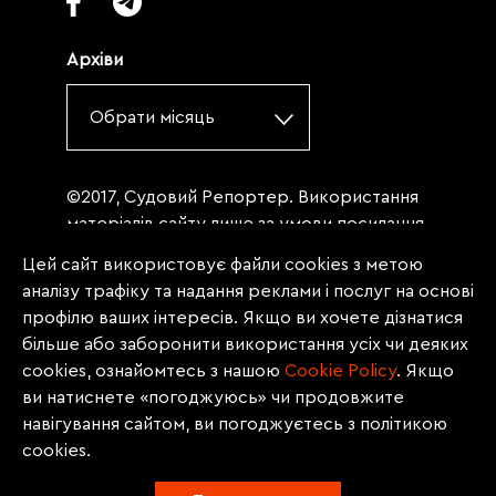
Архіви
Обрати місяць
©2017, Судовий Репортер. Використання
матеріалів сайту лише за умови посилання
(для інтернет-видань - гіперпосилання) на
Цей сайт використовує файли cookies з метою
«Судовий репортер» не нижче третього
аналізу трафіку та надання реклами і послуг на основі
абзацу. Матеріали, щодо яких міститься
профілю ваших інтересів. Якщо ви хочете дізнатися
заборона на повну републікацію
більше або заборонити використання усіх чи деяких
(передрук, копіювання, відтворення або
cookies, ознайомтесь з нашою
Сookie Policy
. Якщо
інше використання), заборонено
ви натиснете «погоджуюсь» чи продовжите
передруковувати без згоди редакції.
навігування сайтом, ви погоджуєтесь з політикою
Матеріали з позначкою PROMOTED, ЗА
cookies.
ПІДТРИМКИ, * публікуються на правах
реклами.