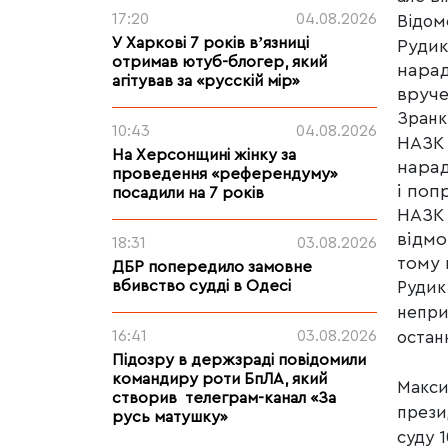
17:20
04.08.2026
Відом
У Харкові 7 років вʼязниці
Рудик
отримав ютуб-блогер, який
нарад
агітував за «русскій мір»
вруче
Зранк
10:43
04.08.2026
НАЗК 
На Херсонщині жінку за
нарад
проведення «референдуму»
і поп
посадили на 7 років
НАЗК 
відмо
18:31
03.08.2026
тому 
ДБР попередило замовне
вбивство судді в Одесі
Рудик
непри
16:41
03.08.2026
остан
Підозру в держзраді повідомили
командиру роти БпЛА, який
Макси
створив телеграм-канал «За
прези
русь матушку»
суду 1