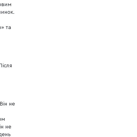
ловим
чинок.
» та
Після
Він не
ом
ін не
день