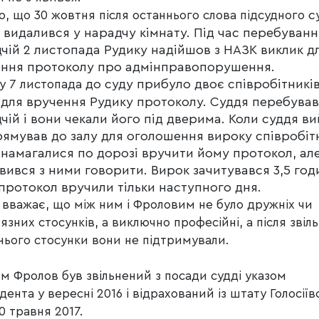
с
о, що 30 жовтня після останнього слова підсудного
 видалився у нарадчу кімнату. Під час перебуванн
чій 2 листопада Рудику надійшов з НАЗК виклик д
ння протоколу про адмінправопорушення.
до суду прибуло двоє співробітникі
у 7 листопада
для вручення Рудику протоколу. Суддя перебував
чій і вони чекали його під дверима. Коли суддя в
рямував до залу для оголошення вироку співробіт
намагалися по дорозі вручити йому протокол, але
вився з ними говорити. Вирок зачитувався 3,5 год
протокол вручили тільки наступного дня.
 вважає, що між ним і Фроловим не було дружніх чи
язних стосунків, а виключно професійні, а після звіл
нього стосунки вони не підтримували.
м Фролов був звільнений з посади судді указом
дента у вересні 2016 і відрахований із штату Голосіїв
0 травня 2017.