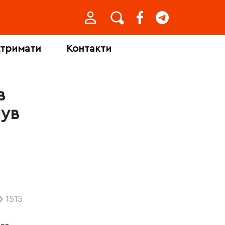
дтримати
Контакти
в
нув
1515