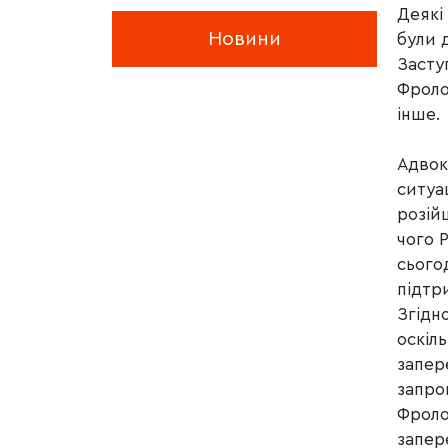
Деякі
Новини
були 
Засту
Фроло
інше.
Адвок
ситуац
розій
чого 
сього
підтр
Згідн
оскіль
запер
запро
Фроло
запер