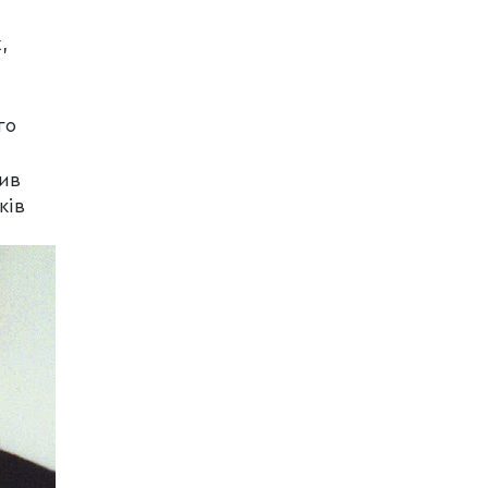
,
го
ив
ків