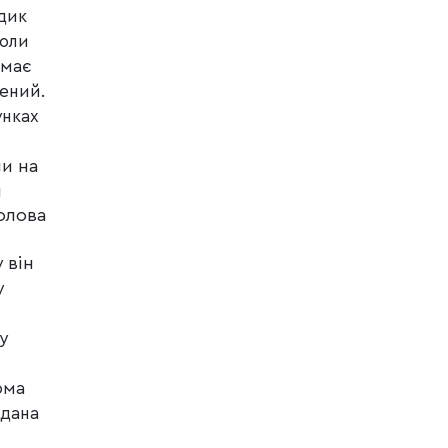
удик
коли
 має
нений.
унках
и на
и
олова
він
у
у
у
ома
едана