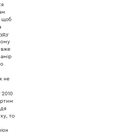
ся
ам
, щоб
а
суду
ьому
а вже
намір
го
к не
 2010
ертим
ддя
ку, то
ріон