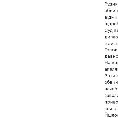
Руди
обвин
відми
підро
Суд в
дипло
призн
Голов
давно
На ви
апеля
За ве
обвин
начеб
завол
приво
інвес
Йшлос