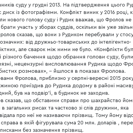
вників суду у грудні 2013. На підтвердження цього Р
с диск із фотографіями. Конфлікт виник у 2016 році, 
ли нового голову суду і Рудик вважав, що Фролов не
 брати участь у зборах суддів, оскільки він уже звіль
ролов сказав, що вони з Рудиком перебували у стос
означних: від дружньо-товариських до інтелігентно-
«Конфлікти бул
іктних, але сварок між ними не було.
і різного бачення щодо обрання голови суду, бул
язні, нецензурні висловлювання Рудика щодо Фр
бистих розмовах», – йшлося в показах Фролова.
овами Фролова, приблизно у серпні-вересні 2015 рок
ужиною приїздив до Рудика додому
в район
і масив
дний, був на подвір
’
ї, в будинок не заходив.
в сказав, що обставини справи про шахрайство йом
 в загальних рисах та частково зі слів дружини, яка
відала про неї не називаючи прізвищ. Тому йому від
 справа в якій фігурувала сума 20 млн. доларів , пер
зписками без зазначення прізвищ.