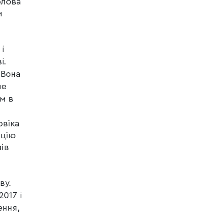
олова
и
 і
і.
 Вона
ше
ом в
овіка
ицію
ів
ву.
2017 і
ення,