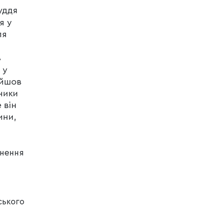
уддя
я у
ля
в
 у
ийшов
ники
 він
ини,
ьнення
ського