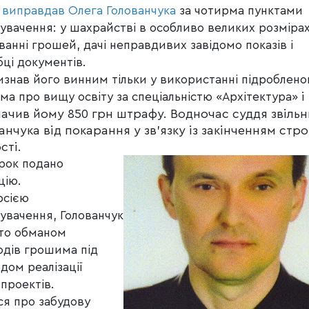
к
виправдав Олега Голованчука
за чотирма пунктами
увачення: у шахрайстві в особливо великих розмірах
ванні грошей, дачі неправдивих завідомо показів і
бці документів.
изнав його винним тільки у використанні підроблено
і
ма про вищу освіту за спеціальністю «Архітектура»
ачив йому 850 грн штрафу. Водночас суддя звільн
анчука від покарання у зв’язку із закінченням стро
сті.
рок подано
цію.
рсією
увачення, Голованчук
то обманом
одів грошима під
дом реалізації
тпроектів.
я про забудову