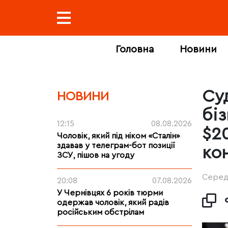
Головна
Новини
Су
НОВИНИ
бі
12:15
08.08.2026
$2
Чоловік, який під ніком «Сталін»
здавав у телеграм-бот позиції
ко
ЗСУ, пішов на угоду
Середа
20:08
07.08.2026
У Чернівцях 6 років тюрми
одержав чоловік, який радів
російським обстрілам