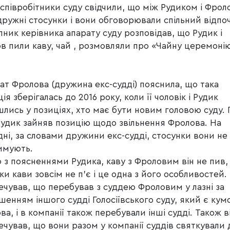
 співробітники суду свідчили, що між Рудиком і Фро
дружні стосунки і вони обговорювали спільний відпо
пник керівника апарату суду розповідав, що Рудик і
в пили каву, чай , розмовляли про «Чайну церемонію
ат Фролова (дружина екс-судді) пояснила, що така
ія зберігалась до 2016 року, коли її чоловік і Рудик
шлись у позиціях, хто має бути новим головою суду. 
Рудик зайняв позицію щодо звільнення Фролова. На
дні, за словами дружини екс-судді, стосунки вони не
имують.
о з поясненнями Рудика, каву з Фроловим він не пив,
ки кави зовсім не п’є і це одна з його особливостей. 
ечував, що перебував з суддею Фроловим у лазні за
шенням іншого судді Голосіївського суду, який є кум
ва, і в компанії також перебували інші судді. Також в
ечував, що вони разом у компанії суддів святкували 