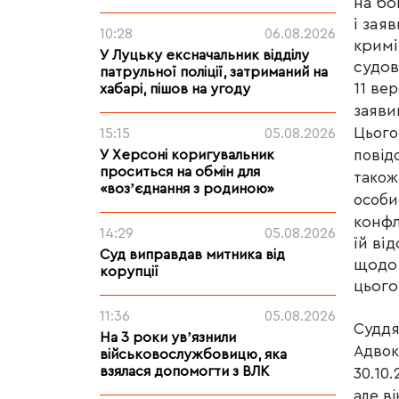
на бо
і зая
10:28
06.08.2026
кримі
У Луцьку ексначальник відділу
судов
патрульної поліції, затриманий на
11 ве
хабарі, пішов на угоду
заяви
Цього
15:15
05.08.2026
У Херсоні коригувальник
повід
проситься на обмін для
також
«возʼєднання з родиною»
особи
конфл
14:29
05.08.2026
їй ві
Суд виправдав митника від
щодо 
корупції
цього
11:36
05.08.2026
Суддя
На 3 роки увʼязнили
Адвок
військовослужбовицю, яка
взялася допомогти з ВЛК
30.10
але ві