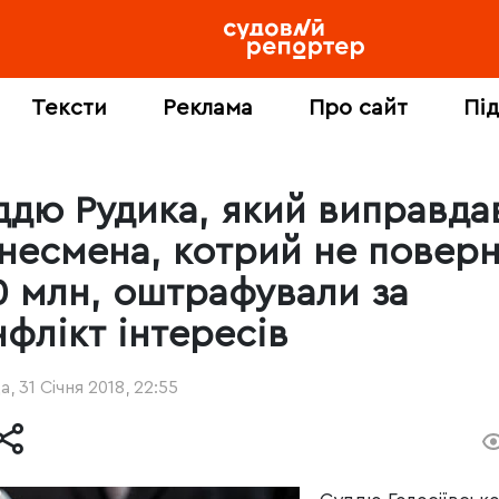
Тексти
Реклама
Про сайт
Пі
ддю Рудика, який виправда
знесмена, котрий не повер
0 млн, оштрафували за
нфлікт інтересів
, 31 Січня 2018, 22:55