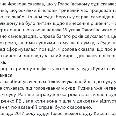
на Фролова сказала, що у Голосіївському суді склала
ика, що, оскільки її чоловік тривалий час працював т
ю, то знайомі з ним судді беруть у справі самовідвід
альшому не було питань щодо винесення рішення. Н
ердження цього вона надала 18 ухвал Голосіївського 
вно самовідводів. Справа багато років слухалася в ц
 зокрема, іншими суддями, тому, на її думку, в Рудик
ед сформувалася позиція. Фролова сказала, що про 
а винести виправдувальний вирок дізналася від сво
ка.
рор з приводу конфлікту інтересів у судді Рудика нія
вився.
а за обвинуваченням Голованчука надійшла до суду у
та слухалась під головуванням судді Рудика уже четв
Раніше справу кілька років розглядала су
ом суду.
ренко Г.В., але коли вона пішла у декретну відпуст
шення по вказаній справі було скасовано.
топада 2017 року суддя Голосіївського суду Києва Іла