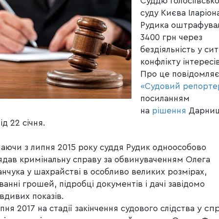
Суддю Голосіївськ
суду Києва Іларіон
Рудика оштрафува
3400 грн через
бездіяльність у сит
конфлікту інтересів
Про це повідомля
«Судовий репорте
посиланням
на
рішення
Дарниц
ід 22 січня.
аючи з липня 2015 року суддя Рудик одноособово
ядав кримінальну справу за обвинуваченням Олега
анчука у шахрайстві в особливо великих розмірах,
ванні грошей, підробці документів і дачі завідомо
вдивих показів.
у сп
пня 2017 на стадії закінчення судового слідства