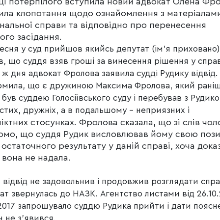
ці потерпілого вступила новий адвокат Олена Фр
вила клопотання щодо ознайомлення з матеріалам
нальної справи та відповідно про перенесення
ого засідання.
ресня у суд прийшов якийсь депутат (ім
’я приховано
)
в, що суддя взяв гроші за винесення рішення у справ
 ж дня адвокат Фролова заявила
судді
Рудику відвід.
омила, що є дружиною Максима Фролова, який рані
 був суддею Голосіївського суду і перебував з Рудик
і
стих, дружніх, а в подальшому – неприязних
іктних стосунках. Фролова сказала, що зі слів чол
домо, що суддя Рудик висловлював йому свою поз
остаточного результату у даній справі, хоча доказ
 вона не надала.
 відвід не задовольнив і продовжив розглядати спра
ат звернулась до НАЗК. Агентство листами від 26.10.
.2017 запрошувало суддю Рудика прийти і дати поясн
н не з’явився.