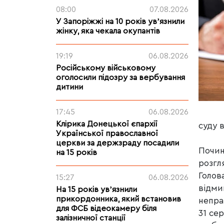
08:00
07.08.2026
У Запоріжжі на 10 років увʼязнили
жінку, яка чекала окупантів
19:19
06.08.2026
Російському військовому
оголосили підозру за вербування
дитини
17:45
06.08.2026
Клірика Донецької єпархії
суду в
Української православної
церкви за держзраду посадили
Почин
на 15 років
розгл
Голов
15:27
06.08.2026
відми
На 15 років увʼязнили
прикордонника, який встановив
непра
для ФСБ відеокамеру біля
31 сер
залізничної станції