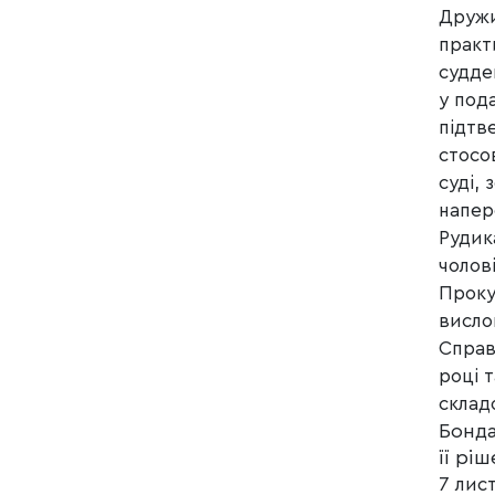
Дружи
практ
судде
у под
підтв
стосо
суді,
напер
Рудик
чолові
Проку
висло
Справ
році 
склад
Бонда
її рі
7 лис