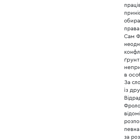
праці
прині
обира
права
Сам Ф
неодн
конфл
ґрунт
непри
в осо
За сл
із др
Відра
Фроло
відомі
розпо
певна
за ро