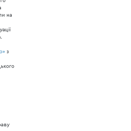
ого
а
ли на
уації
.
є
р»
з
ького
раву