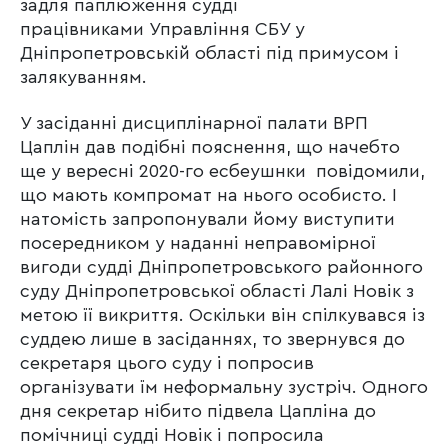
задля паплюження судді
працівниками Управління СБУ у
Дніпропетровській області під примусом і
залякуванням.
У засіданні дисциплінарної палати ВРП
Цаплін дав подібні пояснення, що начебто
ще у вересні 2020-го есбеушнки повідомили,
що мають компромат на нього особисто. І
натомість запропонували йому виступити
посередником у наданні неправомірної
вигоди судді Дніпропетровського районного
суду Дніпропетровської області Лалі Новік з
метою її викриття. Оскільки він спілкувався із
суддею лише в засіданнях, то звернувся до
секретаря цього суду і попросив
організувати їм неформальну зустріч. Одного
дня секретар нібито підвела Цапліна до
помічниці судді Новік і попросила