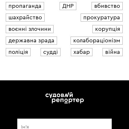
пропаганда
ДНР
вбивство
шахрайство
прокуратура
воєнні злочини
корупція
державна зрада
колабораціонізм
поліція
судді
хабар
війна