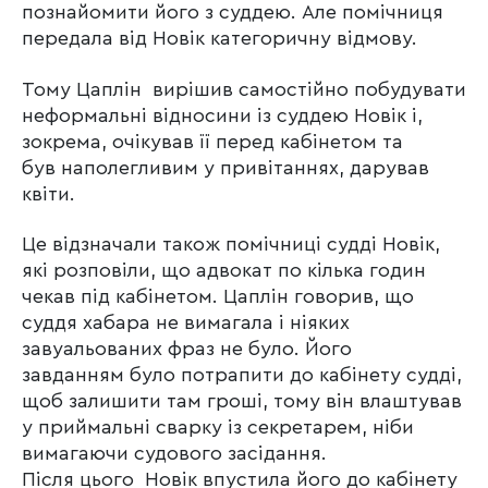
познайомити його з суддею. Але помічниця
передала від Новік категоричну відмову.
Тому Цаплін вирішив самостійно побудувати
неформальні відносини із суддею Новік і,
зокрема, очікував її перед кабінетом та
був наполегливим у привітаннях, дарував
квіти.
Це відзначали також помічниці судді Новік,
які розповіли, що адвокат по кілька годин
чекав під кабінетом. Цаплін говорив, що
суддя хабара не вимагала і ніяких
завуальованих фраз не було. Його
завданням було потрапити до кабінету судді,
щоб залишити там гроші, тому він влаштував
у приймальні сварку із секретарем, ніби
вимагаючи судового засідання.
Після цього Новік впустила його до кабінету