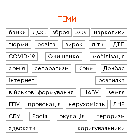
ТЕМИ
банки
ДФС
зброя
ЗСУ
наркотики
тюрми
освіта
вирок
діти
ДТП
COVID-19
Онищенко
мобілізація
армія
сепаратизм
Крим
Донбас
інтернет
розсилка
військові формування
НАБУ
земля
ГПУ
провокація
нерухомість
ЛНР
СБУ
Росія
окупація
тероризм
адвокати
коригувальники