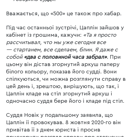
Вважається, що «500» це також про хабар.
Під час останньої зустрічі, Цаплін зайшов у
кабінет із грошима, кажучи:
«Та я просто
рассчитывал, что мы уже сегодня все
— стартанем, все сделаем, блин. Я даже с
собой
«два с половиной часа забрал»
.
При
цьому він дістав згорнутий аркуш паперу
білого кольору, показав його судді. Вони
спілкуються, чи можна розглянути справу в
цей день і, зрештою, вирішують, що так, і
Цаплін кладе на стіл згорнутий аркуш і
одночасно суддя бере його і кладе під стіл.
Суддя Новік у подальшому заявила, що
Цаплін її провокував. 8 жовтня 2020-го він
привітав її з днем юриста і просив