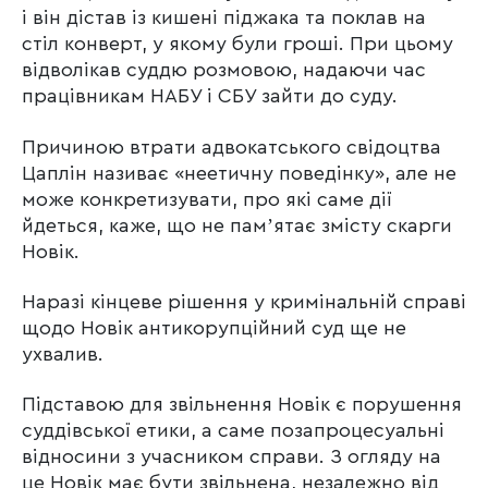
і він дістав із кишені піджака та поклав на
стіл конверт, у якому були гроші. При цьому
відволікав суддю розмовою, надаючи час
працівникам НАБУ і СБУ зайти до суду.
Причиною втрати адвокатського свідоцтва
Цаплін називає «неетичну поведінку», але не
може конкретизувати, про які саме дії
йдеться, каже, що не памʼятає змісту скарги
Новік.
Наразі кінцеве рішення у кримінальній справі
щодо Новік антикорупційний суд ще не
ухвалив.
Підставою для звільнення Новік є порушення
суддівської етики, а саме позапроцесуальні
відносини з учасником справи. З огляду на
це Новік має бути звільнена, незалежно від