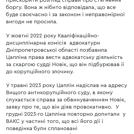
прискорити розгляд справи про стягнення
боргу. Вона ж нібито відповідала, що все
буде своєчасно і за законом і неправомірної
вигоди не просила.
У жовтні 2022 року Кваліфікаційно-
дисциплінарна комісія адвокатури
Дніпропетровської області позбавила
Цапліна права вести адвокатську діяльність
за скаргою судді Новік, що він підбурював її
до корупційного злочину.
У травні 2023 року Цаплін надіслав на адресу
Вищого антикорупційного суду, в якому
слухається справа за обвинуваченням Новік,
заяву про те, що він діяв провокативно. У
грудні 2023-го Цапліна повторно допитали у
ВАКС у частині того, що всі його дії і
поведінка були сплановані