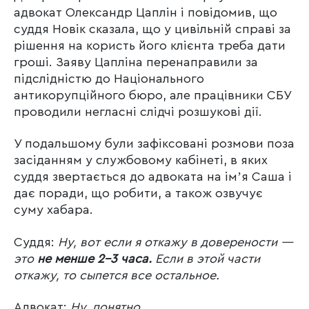
адвокат Олександр Цаплін і повідомив, що
суддя Новік сказала, що у цивільній справі за
рішення на користь його клієнта треба дати
гроші. Заяву Цапліна перенаправили за
підслідністю до Національного
антикорупційного бюро, але працівники СБУ
проводили негласні слідчі розшукові дії.
У подальшому були зафіксовані розмови поза
засіданням у службовому кабінеті, в яких
суддя звертається до адвоката на імʼя Саша і
дає поради, що робити, а також озвучує
суму хабара.
Суддя:
Ну, вот если я откажу в доверености —
это
не менше 2–3 часа.
Если в этой части
откажу, то сыпется все остальное.
Адвокат:
Ну, понятно.