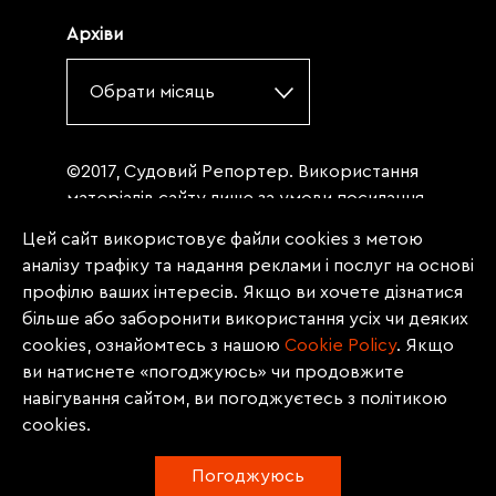
Архіви
Обрати місяць
©2017, Судовий Репортер. Використання
матеріалів сайту лише за умови посилання
(для інтернет-видань - гіперпосилання) на
Цей сайт використовує файли cookies з метою
«Судовий репортер» не нижче третього
аналізу трафіку та надання реклами і послуг на основі
абзацу. Матеріали, щодо яких міститься
профілю ваших інтересів. Якщо ви хочете дізнатися
заборона на повну републікацію
більше або заборонити використання усіх чи деяких
(передрук, копіювання, відтворення або
cookies, ознайомтесь з нашою
Сookie Policy
. Якщо
інше використання), заборонено
ви натиснете «погоджуюсь» чи продовжите
передруковувати без згоди редакції.
навігування сайтом, ви погоджуєтесь з політикою
Матеріали з позначкою PROMOTED, ЗА
cookies.
ПІДТРИМКИ, * публікуються на правах
реклами.
Погоджуюсь