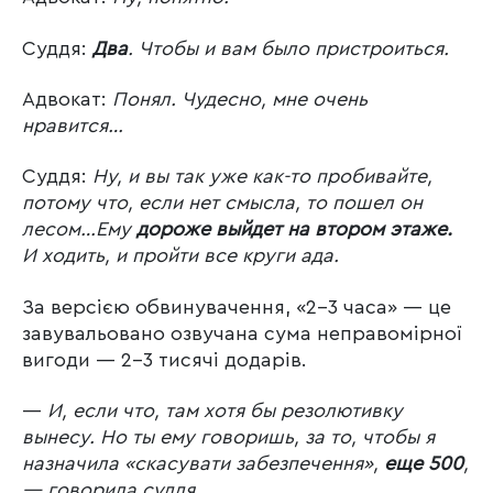
Суддя:
Два
. Чтобы и вам было пристроиться.
Адвокат:
Понял. Чудесно, мне очень
нравится…
Суддя:
Ну, и вы так уже как-то пробивайте,
потому что, если нет смысла, то пошел он
лесом…Ему
дороже выйдет на втором этаже.
И ходить, и пройти все круги ада.
За версією обвинувачення, «2-3 часа» — це
завувальовано озвучана сума неправомірної
вигоди — 2-3 тисячі додарів.
—
И, если что, там хотя бы резолютивку
вынесу. Но ты ему говоришь, за то, чтобы я
назначила «скасувати забезпечення»,
еще 500
,
— говорила суддя.