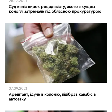
26.12.2021
Суд виніс вирок рецидивісту, якого з кущем
коноплі затримали під обласною прокуратурою
07.09.2021
Арештант, їдучи в колонію, підібрав канабіс в
автозаку