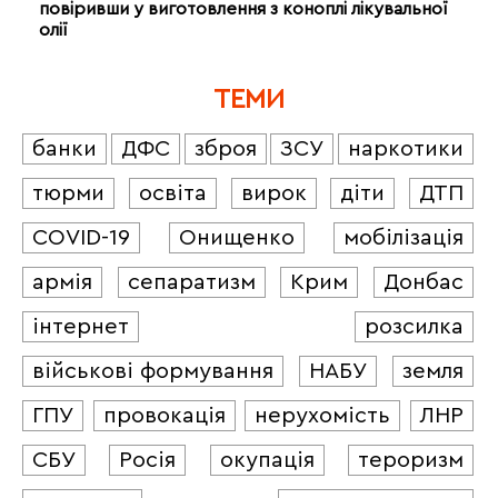
повіривши у виготовлення з коноплі лікувальної
олії
ТЕМИ
банки
ДФС
зброя
ЗСУ
наркотики
тюрми
освіта
вирок
діти
ДТП
COVID-19
Онищенко
мобілізація
армія
сепаратизм
Крим
Донбас
інтернет
розсилка
військові формування
НАБУ
земля
ГПУ
провокація
нерухомість
ЛНР
СБУ
Росія
окупація
тероризм