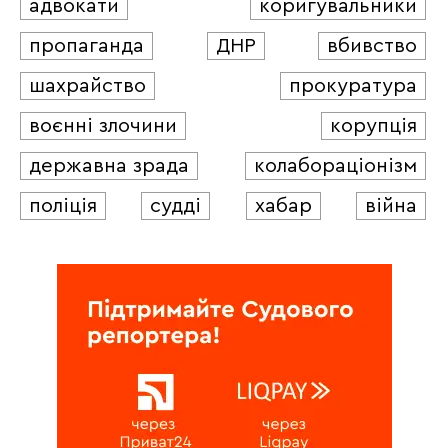
адвокати
коригувальники
пропаганда
ДНР
вбивство
шахрайство
прокуратура
воєнні злочини
корупція
державна зрада
колабораціонізм
поліція
судді
хабар
війна