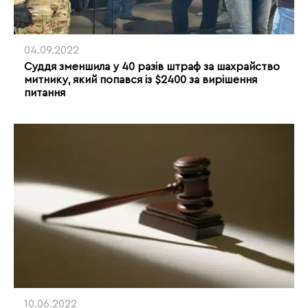
04.09.2022
Суддя зменшила у 40 разів штраф за шахрайство
митнику, який попався із $2400 за вирішення
питання
10.06.2022