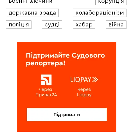
воєнні злочини
корупція
державна зрада
колабораціонізм
поліція
судді
хабар
війна