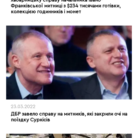
хабарницьку справу начальника Івано-
Франківської митниці з $234 тисячами готівки,
колекцією годинників і монет
23.03.2022
ДБР завело справу на митників, які закрили очі на
поїздку Суркісів