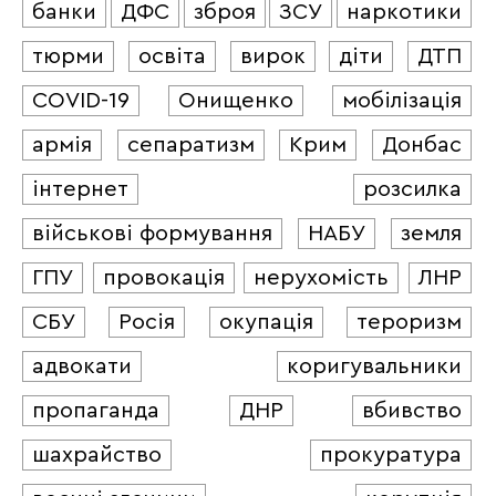
банки
ДФС
зброя
ЗСУ
наркотики
тюрми
освіта
вирок
діти
ДТП
COVID-19
Онищенко
мобілізація
армія
сепаратизм
Крим
Донбас
інтернет
розсилка
військові формування
НАБУ
земля
ГПУ
провокація
нерухомість
ЛНР
СБУ
Росія
окупація
тероризм
адвокати
коригувальники
пропаганда
ДНР
вбивство
шахрайство
прокуратура