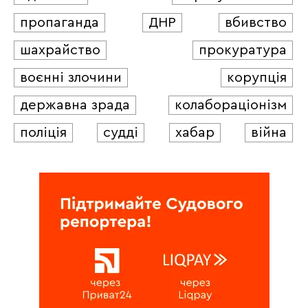
пропаганда
ДНР
вбивство
шахрайство
прокуратура
воєнні злочини
корупція
державна зрада
колабораціонізм
поліція
судді
хабар
війна