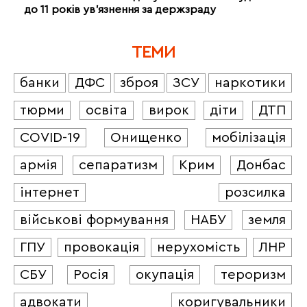
до 11 років ув’язнення за держзраду
ТЕМИ
банки
ДФС
зброя
ЗСУ
наркотики
тюрми
освіта
вирок
діти
ДТП
COVID-19
Онищенко
мобілізація
армія
сепаратизм
Крим
Донбас
інтернет
розсилка
військові формування
НАБУ
земля
ГПУ
провокація
нерухомість
ЛНР
СБУ
Росія
окупація
тероризм
адвокати
коригувальники