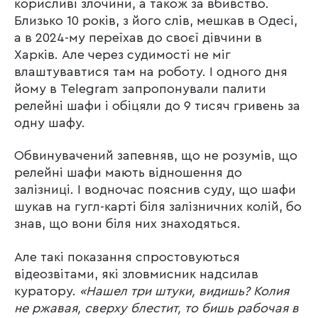
корисливі злочини, а також за вбивство.
Близько 10 років, з його слів, мешкав в Одесі,
а в 2024-му переїхав до своєї дівчини в
Харків. Але через судимості не міг
влаштувавтися там на роботу. І одного дня
йому в Telegram запропонували палити
релейні шафи і обіцяли до 9 тисяч гривень за
одну шафу.
Обвинувачений запевняв, що не розумів, що
релейні шафи мають відношення до
залізниці. І водночас пояснив суду, що шафи
шукав на гугл-карті біля залізничних колій, бо
знав, що вони біля них знаходяться.
Але такі показання спростовуються
відеозвітами, які зловмисник надсилав
куратору.
«Нашел три штуки, видишь? Колия
не ржавая, сверху блестит, то бишь рабочая в