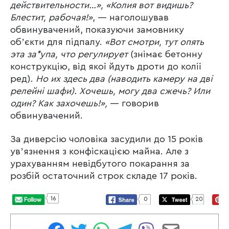
действительности…», «Колия вот видишь?
Блестит, рабочая!»
, — наголошував
обвинувачений, показуючи замовнику
обʼєкти для підпалу.
«Вот смотри, тут опять
эта за*упа, что регулирует
(знімає бетонну
конструкцію, від якої йдуть дроти до колії
ред).
Но их здесь два (наводить камеру на дві
релейні шафи). Хочешь, могу два сжечь? Или
один? Как захочешь!»,
— говорив
обвинувачений.
За диверсію чоловіка засудили до 15 років
увʼязнення з конфіскацією майна. Але з
урахуванням невідбутого покарання за
розбій остаточний строк складе 17 років.
16
0
20