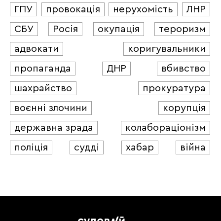
ГПУ
провокація
нерухомість
ЛНР
СБУ
Росія
окупація
тероризм
адвокати
коригувальники
пропаганда
ДНР
вбивство
шахрайство
прокуратура
воєнні злочини
корупція
державна зрада
колабораціонізм
поліція
судді
хабар
війна