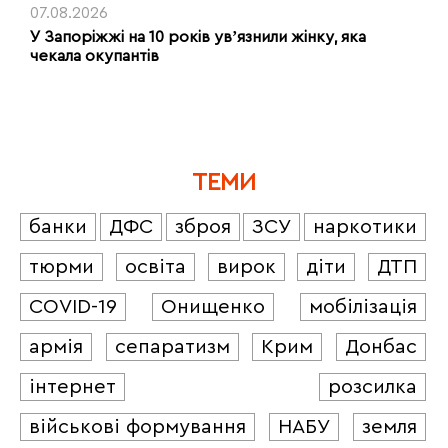
07.08.2026
У Запоріжжі на 10 років увʼязнили жінку, яка
чекала окупантів
ТЕМИ
банки
ДФС
зброя
ЗСУ
наркотики
тюрми
освіта
вирок
діти
ДТП
COVID-19
Онищенко
мобілізація
армія
сепаратизм
Крим
Донбас
інтернет
розсилка
військові формування
НАБУ
земля