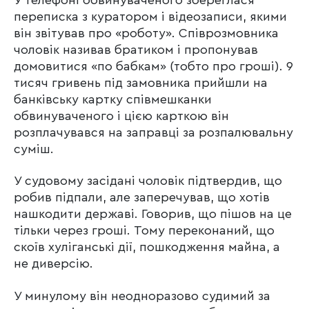
У телефоні обвинуваченого збереглася
переписка з куратором і відеозаписи, якими
він звітував про «роботу». Співрозмовника
чоловік називав братиком і пропонував
домовитися «по бабкам» (тобто про гроші). 9
тисяч гривень під замовника прийшли на
банківську картку співмешканки
обвинуваченого і цією карткою він
розплачувався на заправці за розпалювальну
суміш.
У судовому засідані чоловік підтвердив, що
робив підпали, але заперечував, що хотів
нашкодити державі. Говорив, що пішов на це
тільки через гроші. Тому переконаний, що
скоїв хуліганські дії, пошкодження майна, а
не диверсію.
У минулому він неодноразово судимий за