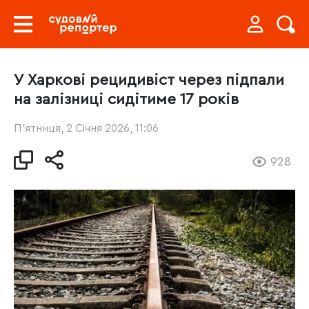
У Харкові рецидивіст через підпали
на залізниці сидітиме 17 років
П’ятниця, 2 Січня 2026, 11:06
928