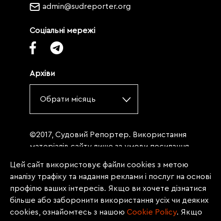
admin@sudreporter.org
Соціальні мережі
Архіви
Обрати місяць
©2017, Судовий Репортер. Використання
матеріалів сайту лише за умови посилання
(для інтернет-видань - гіперпосилання) на
Цей сайт використовує файли cookies з метою
«Судовий репортер» не нижче третього
аналізу трафіку та надання реклами і послуг на основі
абзацу. Матеріали, щодо яких міститься
профілю ваших інтересів. Якщо ви хочете дізнатися
заборона на повну републікацію
більше або заборонити використання усіх чи деяких
(передрук, копіювання, відтворення або
cookies, ознайомтесь з нашою
Сookie Policy
. Якщо
інше використання), заборонено