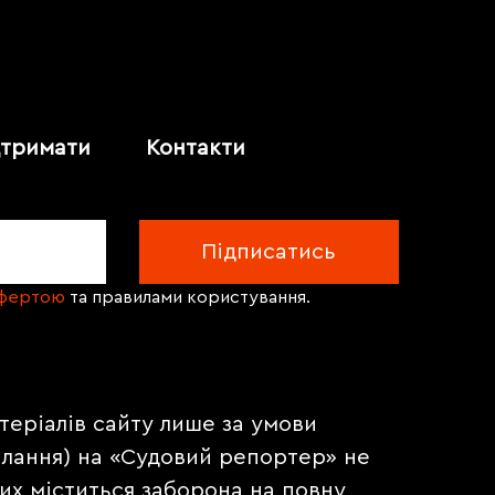
дтримати
Контакти
офертою
та правилами користування.
теріалів сайту лише за умови
илання) на «Судовий репортер» не
их міститься заборона на повну