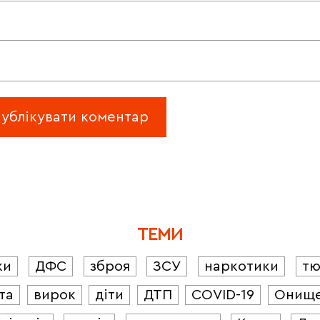
ТЕМИ
ки
ДФС
зброя
ЗСУ
наркотики
т
та
вирок
діти
ДТП
COVID-19
Онищ