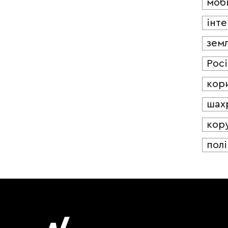
мобі
інт
зем
Росі
кор
шах
кор
полі