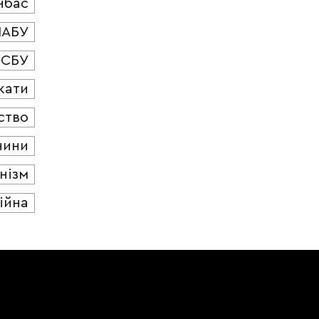
нбас
НАБУ
СБУ
кати
ство
чини
нізм
ійна