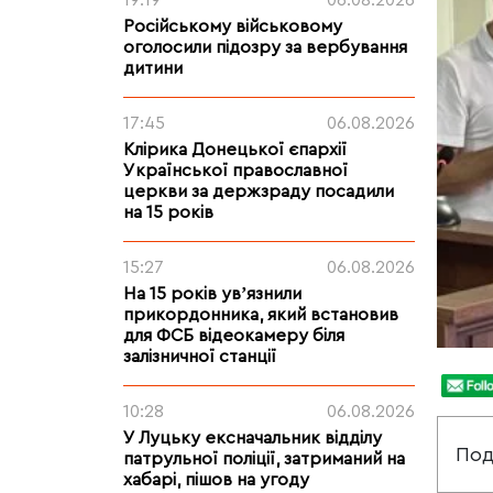
19:19
06.08.2026
Російському військовому
оголосили підозру за вербування
дитини
17:45
06.08.2026
Клірика Донецької єпархії
Української православної
церкви за держзраду посадили
на 15 років
15:27
06.08.2026
На 15 років увʼязнили
прикордонника, який встановив
для ФСБ відеокамеру біля
залізничної станції
10:28
06.08.2026
У Луцьку ексначальник відділу
Под
патрульної поліції, затриманий на
хабарі, пішов на угоду