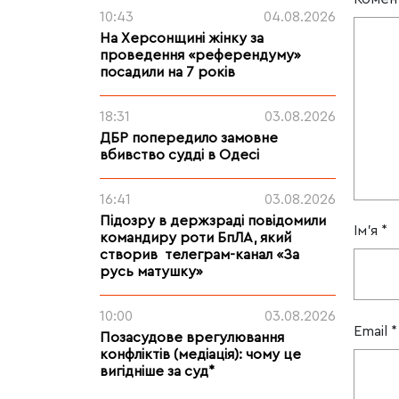
10:43
04.08.2026
На Херсонщині жінку за
проведення «референдуму»
посадили на 7 років
18:31
03.08.2026
ДБР попередило замовне
вбивство судді в Одесі
16:41
03.08.2026
Підозру в держзраді повідомили
Ім'я
*
командиру роти БпЛА, який
створив телеграм-канал «За
русь матушку»
10:00
03.08.2026
Email
*
Позасудове врегулювання
конфліктів (медіація): чому це
вигідніше за суд*