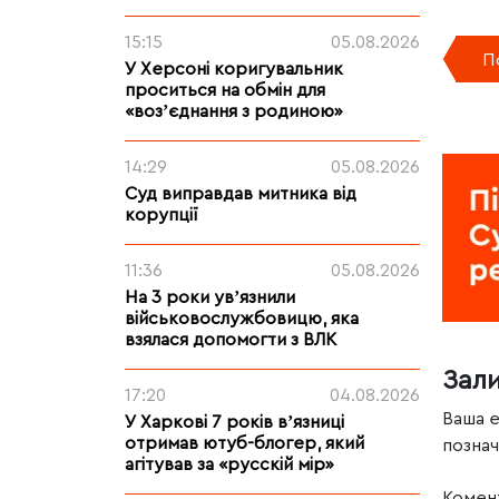
15:15
05.08.2026
П
У Херсоні коригувальник
проситься на обмін для
«возʼєднання з родиною»
14:29
05.08.2026
Суд виправдав митника від
корупції
11:36
05.08.2026
На 3 роки увʼязнили
військовослужбовицю, яка
взялася допомогти з ВЛК
Зал
17:20
04.08.2026
Ваша 
У Харкові 7 років вʼязниці
отримав ютуб-блогер, який
позна
агітував за «русскій мір»
Комен