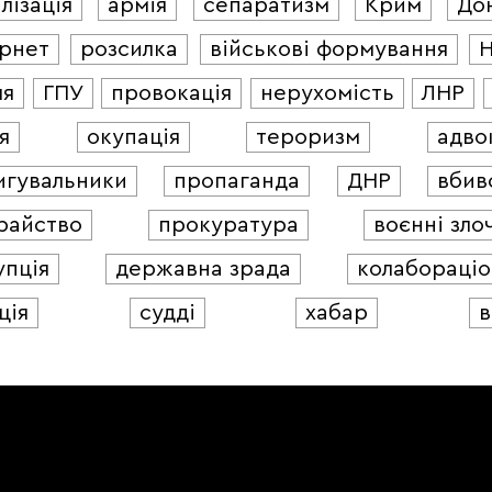
лізація
армія
сепаратизм
Крим
До
ернет
розсилка
військові формування
ля
ГПУ
провокація
нерухомість
ЛНР
я
окупація
тероризм
адво
игувальники
пропаганда
ДНР
вбив
райство
прокуратура
воєнні зло
упція
державна зрада
колабораціо
ція
судді
хабар
в