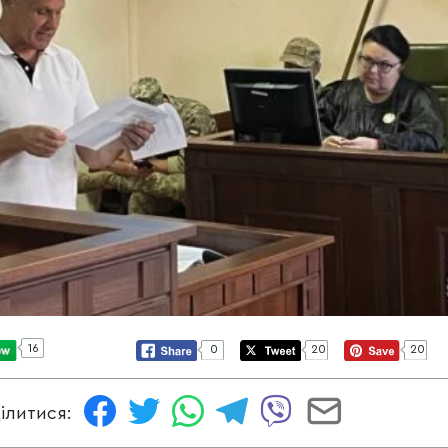
16
0
20
20
ілитися: