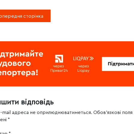
опередня сторінка
ишити відповідь
e-mail адреса не оприлюднюватиметься.
Обов’язкові поля
чені
*
тар
*