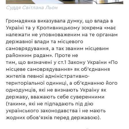
Суддя Світлана Льон
Громадянка виказувала думку, що влада в
Україні та у Кропивницькому зокрема «має
належати не уповноваженим на те органам
державної влади та місцевого
самоврядування, а так званим місцевим
районним радам». Проте не
тим, що визначені у ст.1 Закону України «По
місцеве самоврядування» як об’єднання
жителів певної адміністративно-
територіальної одиниці, а об’єднанню його
однодумців, які не визнають Україну як
державу, вважають себе суверенними
(такими, які не підпадають під дію
українського законодавства і не мають
жодних обов’язків перед державою).