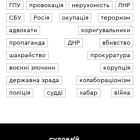
ГПУ
провокація
нерухомість
ЛНР
СБУ
Росія
окупація
тероризм
адвокати
коригувальники
пропаганда
ДНР
вбивство
шахрайство
прокуратура
воєнні злочини
корупція
державна зрада
колабораціонізм
поліція
судді
хабар
війна