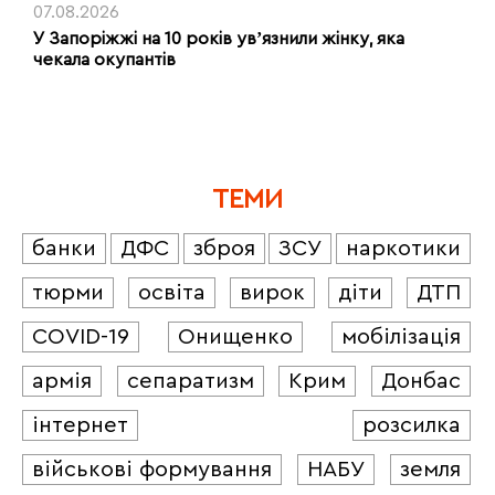
07.08.2026
У Запоріжжі на 10 років увʼязнили жінку, яка
чекала окупантів
ТЕМИ
банки
ДФС
зброя
ЗСУ
наркотики
тюрми
освіта
вирок
діти
ДТП
COVID-19
Онищенко
мобілізація
армія
сепаратизм
Крим
Донбас
інтернет
розсилка
військові формування
НАБУ
земля