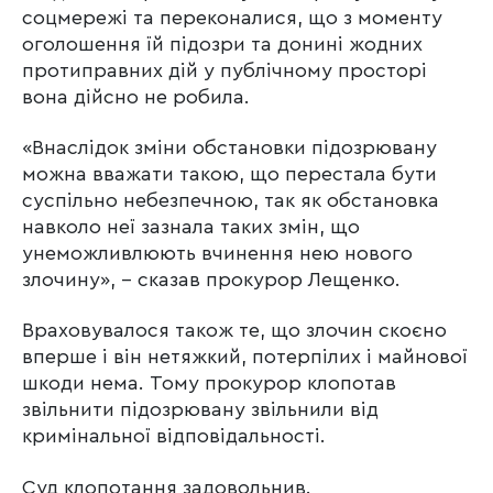
соцмережі та переконалися, що з моменту
оголошення їй підозри та донині жодних
протиправних дій у публічному просторі
вона дійсно не робила.
«Внаслідок зміни обстановки підозрювану
можна вважати такою, що перестала бути
суспільно небезпечною, так як обстановка
навколо неї зазнала таких змін, що
унеможливлюють вчинення нею нового
злочину», – сказав прокурор Лещенко.
Враховувалося також те, що злочин скоєно
вперше і він нетяжкий, потерпілих і майнової
шкоди нема. Тому прокурор клопотав
звільнити підозрювану звільнили від
кримінальної відповідальності.
Суд клопотання задовольнив.