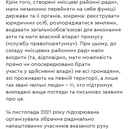
Крім того, створені «місцеві районні ради»,
мали незаконно перейняти на себе функції
держави та її органів, зокрема: реєструвати
юридичних осіб, розпоряджатися землями,
видавати загальнообов’язкові для виконання
акти та мати власний апарат примусу
(«службу правопорятунку»). При цьому, до
складу «місцевих районних рад» мали
входити (та, відповідно, мати можливість
прямо чи опосередковано брати
участь у здійсненні влади) не всі громадяни,
які проживають на певній території, а лише
так звані «вільні люди» – ті, хто підтримує
викладені вище погляди та письмово заявили
про це.
14 листопада 2021 року підозрювана
організувала зібрання радикально
налаштованих учасників вказаного руху