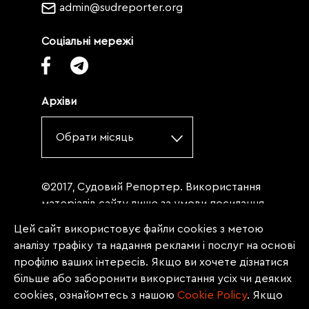
admin@sudreporter.org
Соціальні мережі
Архіви
Обрати місяць
©2017, Судовий Репортер. Використання
матеріалів сайту лише за умови посилання
(для інтернет-видань - гіперпосилання) на
Цей сайт використовує файли cookies з метою
«Судовий репортер» не нижче третього
аналізу трафіку та надання реклами і послуг на основі
абзацу. Матеріали, щодо яких міститься
профілю ваших інтересів. Якщо ви хочете дізнатися
заборона на повну републікацію
більше або заборонити використання усіх чи деяких
(передрук, копіювання, відтворення або
cookies, ознайомтесь з нашою
Сookie Policy
. Якщо
інше використання), заборонено